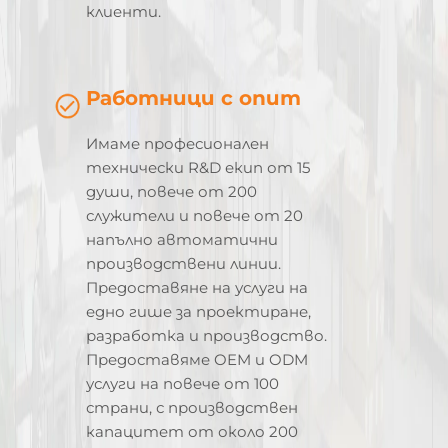
клиенти.
Работници с опит
Имаме професионален
технически R&D екип от 15
души, повече от 200
служители и повече от 20
напълно автоматични
производствени линии.
Предоставяне на услуги на
едно гише за проектиране,
разработка и производство.
Предоставяме OEM и ODM
услуги на повече от 100
страни, с производствен
капацитет от около 200