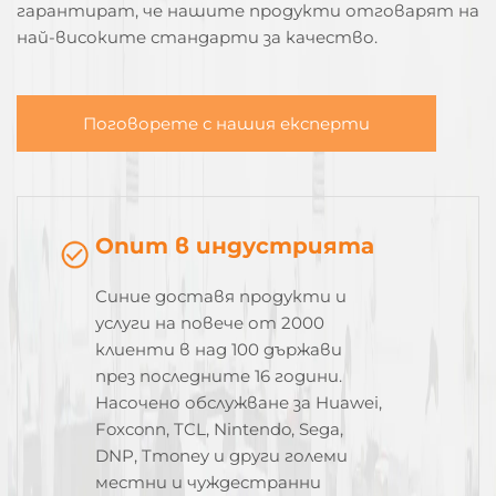
гарантират, че нашите продукти отговарят на
най-високите стандарти за качество.
Поговорете с нашия експерти
Опит в индустрията
Синие доставя продукти и
услуги на повече от 2000
клиенти в над 100 държави
през последните 16 години.
Насочено обслужване за Huawei,
Foxconn, TCL, Nintendo, Sega,
DNP, Tmoney и други големи
местни и чуждестранни