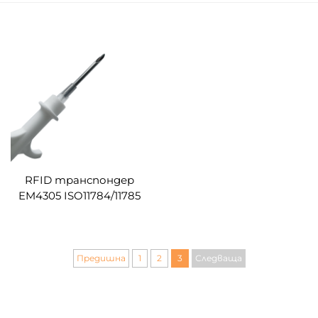
RFID транспондер
EM4305 ISO11784/11785
rfid микрочип за
управление на ID на
животни
Предишна
1
2
3
Следваща