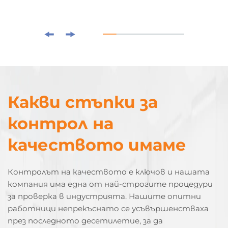
Какви стъпки за
контрол на
качеството имаме
Контролът на качеството е ключов и нашата
компания има една от най-строгите процедури
за проверка в индустрията. Нашите опитни
работници непрекъснато се усъвършенстваха
през последното десетилетие, за да