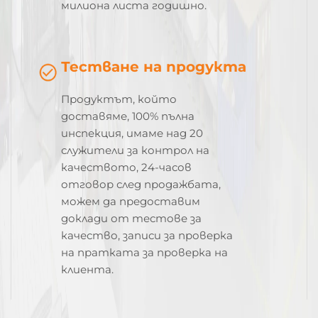
милиона листа годишно.
Тестване на продукта
Продуктът, който
доставяме, 100% пълна
инспекция, имаме над 20
служители за контрол на
качеството, 24-часов
отговор след продажбата,
можем да предоставим
доклади от тестове за
качество, записи за проверка
на пратката за проверка на
клиента.