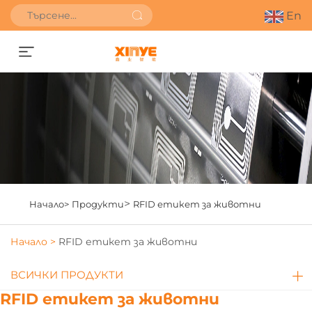
En
Получете оферта
>
Начало>
Продукти
RFID етикет за животни
Начало >
RFID етикет за животни
ВСИЧКИ ПРОДУКТИ
RFID етикет за животни