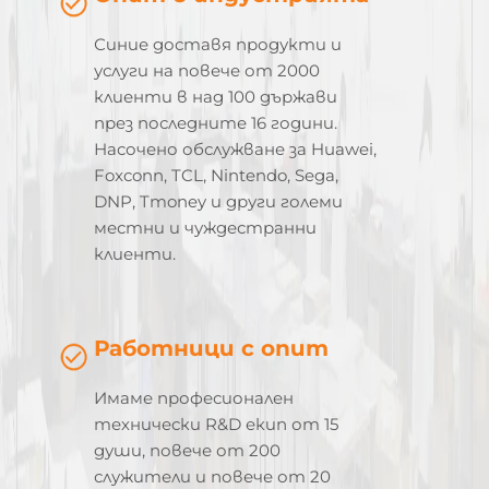
Синие доставя продукти и
услуги на повече от 2000
клиенти в над 100 държави
през последните 16 години.
Насочено обслужване за Huawei,
Foxconn, TCL, Nintendo, Sega,
DNP, Tmoney и други големи
местни и чуждестранни
клиенти.
Работници с опит
Имаме професионален
технически R&D екип от 15
души, повече от 200
служители и повече от 20