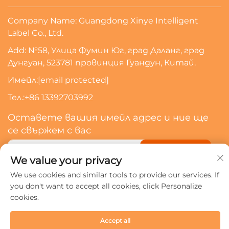
Company Name: Guangdong Xinye Intelligent
Label Co., Ltd.
Add: №58, Улица Фумин Юг, град Даланг, град
Дунгуан, 523781 провинция Гуандун, Китай.
Имейл:
[email protected]
Тел.:
+86 13392703992
Оставете вашия имейл адрес и ние ще
се свържем с вас
Абонирайте Се
We value your privacy
We use cookies and similar tools to provide our services. If
you don't want to accept all cookies, click Personalize
Всички права запазени © 2024 Guangdong Xinye
cookies.
Intelligent Label Co., Ltd.
Политика за поверителност
Accept all