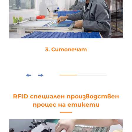
3. Ситопечат
RFID специален производствен
процес на етикети