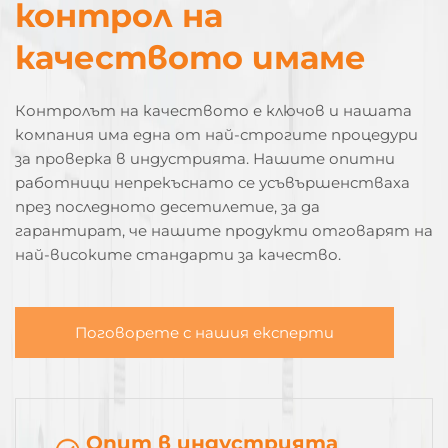
контрол на
качеството имаме
Контролът на качеството е ключов и нашата
компания има една от най-строгите процедури
за проверка в индустрията. Нашите опитни
работници непрекъснато се усъвършенстваха
през последното десетилетие, за да
гарантират, че нашите продукти отговарят на
най-високите стандарти за качество.
Поговорете с нашия експерти
Опит в индустрията