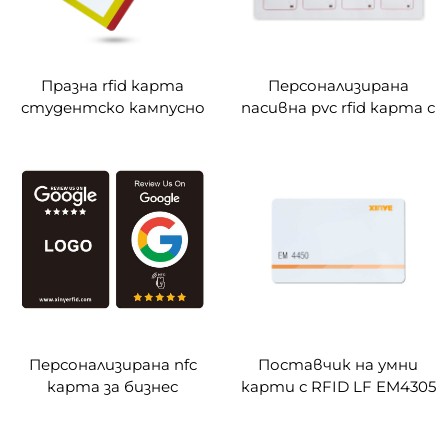
Празна rfid карта
Персонализирана
студентско кампусно
пасивна pvc rfid карта с
карта служебна
инкрустация 2*5
идентификационна
оформление
карта 125кхц достъпна
карта
Персонализирана nfc
Поставчик на умни
карта за бизнес
карти с RFID LF EM4305
преглед 13,56 mhz rfid
EM4200 TK4100 чип
карта
карта