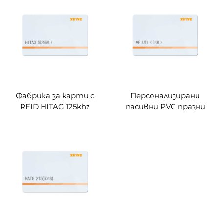
Фабрика за карти с
Персонализирани
RFID HITAG 125khz
пасивни PVC празни
празна карта с RFID
карти с RFID 125khz
256 байта и карта за
13.56mhz с близостен
персонализация
чип за управление на
достъп