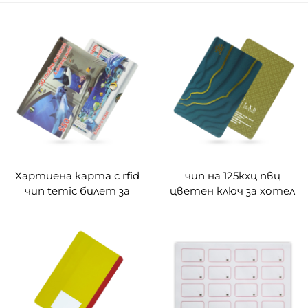
Хартиена карта с rfid
чип на 125кхц пвц
чип temic билет за
цветен ключ за хотел
аквариум
rfid карта