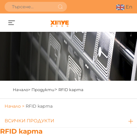
En
Получете оферта
>
Начало>
Продукти
RFID карта
Начало >
RFID карта
ВСИЧКИ ПРОДУКТИ
RFID карта