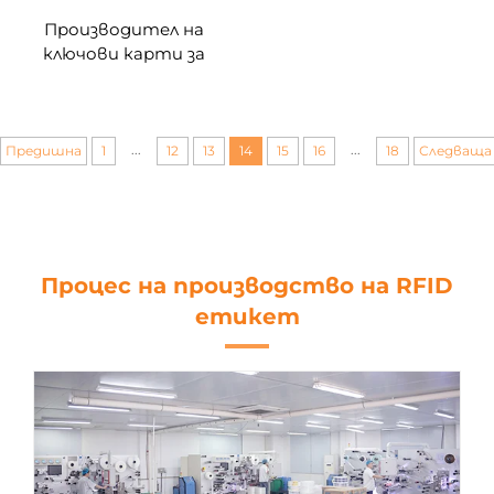
Производител на
ключови карти за
хотели в Китай,
пасивни близост RFID
ID смарт чип 125kHz
персонализирана
...
...
Предишна
1
12
13
14
15
16
18
Следваща
печатна карта за
достъп
Процес на производство на RFID
етикет