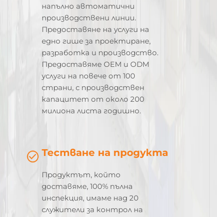
напълно автоматични
производствени линии.
Предоставяне на услуги на
едно гише за проектиране,
разработка и производство.
Предоставяме OEM и ODM
услуги на повече от 100
страни, с производствен
капацитет от около 200
милиона листа годишно.
Тестване на продукта
Продуктът, който
доставяме, 100% пълна
инспекция, имаме над 20
служители за контрол на