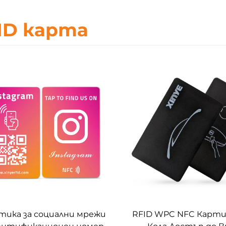
ID карта
тика за социални мрежи
RFID WPC NFC Карти