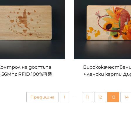
честота 13.56MHz
Контрол на достъпа
Висококачествени
3.56Mhz RFID 100%再造
членски карти Дъ
дървени rfid дървени
домашни хотелски 
ючови карти за хотел
карти RFID NFC д
визитки
...
Предишна
1
11
12
13
14