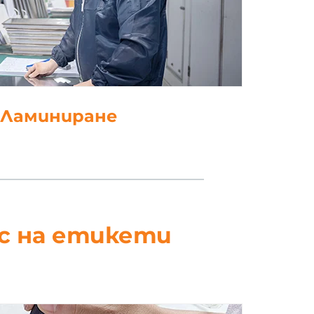
. Щанцоване
ес на етикети