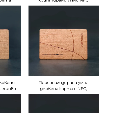
Врата
криптирани умни NFC
ключови карти 13.56Mhz
MIFARE Classic 1K за контрол
на достъп PVC RFID
хотелски ключови карти
ървени
Персонализирана умна
ерешово
дървена карта с NFC,
ка по
екологична MIFARE DESFire
щи за
EV1 4K дървена карта
хнология