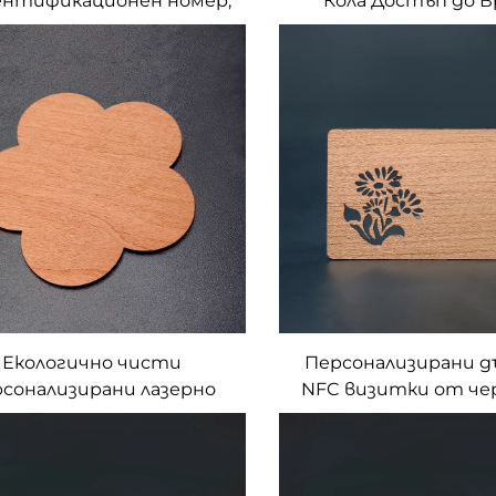
ентификационен номер,
Кола Достъп до 
C карта за контактно
рограмиране, цифров
знес QR код поп карта,
персонализирана
Екологично чисти
Персонализирани д
рсонализирани лазерно
NFC визитки от ч
авирани орехови RFID
дърво с гравиров
рвени визитки с NFC
дизайна, подходя
интерфейс и
подаръци с RFID те
донепроницаемост на