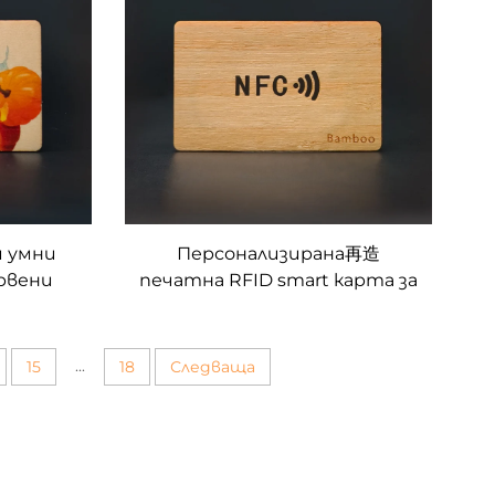
 умни
Персонализирана再造
рвени
печатна RFID smart карта за
ключови
контрол на достъп 13.56Mhz
ървени
дървена NFC визитка празни
за лазерна гравировка
...
15
18
Следваща