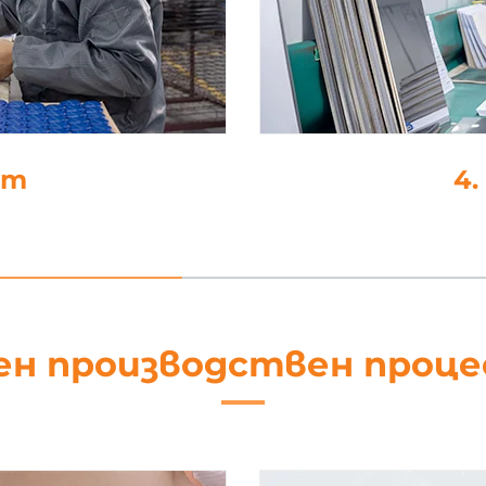
не
5
ен производствен проц