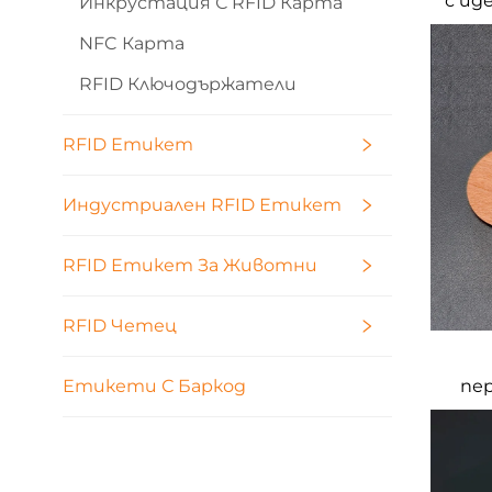
с ид
Инкрустация С RFID Карта
NF
NFC Карта
п
би
RFID Ключодържатели
RFID Етикет
Индустриален RFID Етикет
RFID Етикет За Животни
RFID Четец
пе
Етикети С Баркод
гр
дъ
во