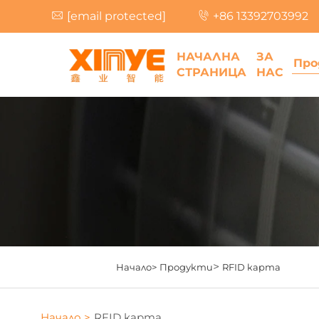
[email protected]
+86 13392703992
НАЧАЛНА
ЗА
Про
СТРАНИЦА
НАС
>
Начало>
Продукти
RFID карта
Начало >
RFID карта