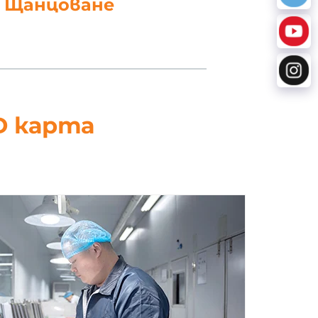
работка на данни
D карта