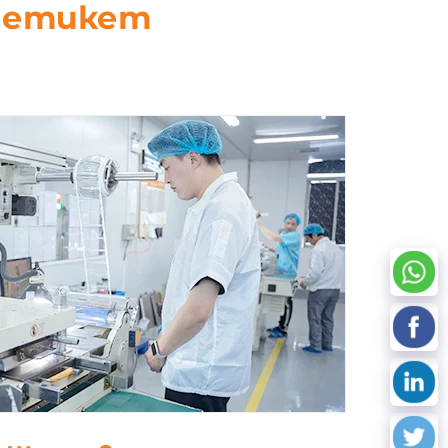
D етикет