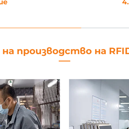
не
5. Об
 на производство на RFI