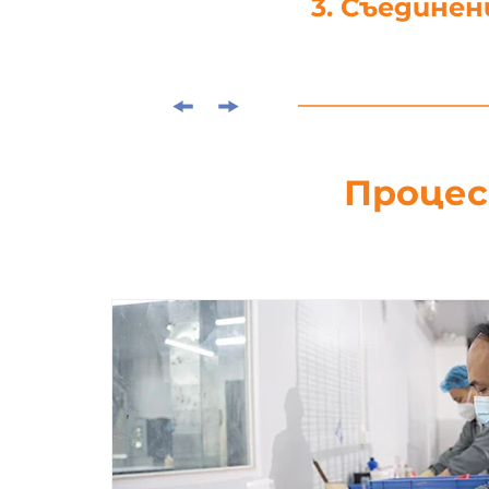
4. Щанцова
Процес