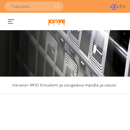
En
Получете оферта
Начало>
RFID Етикет за сондажна тръба за масло