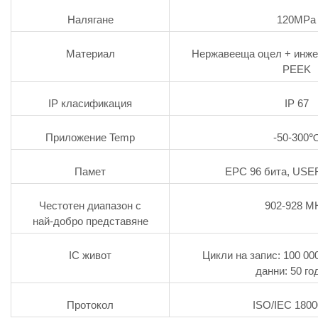
Налягане
120MPa
Материал
Нержавееща оцел + инже
PEEK
IP класификация
IP 67
Приложение Temp
-50-300
Памет
EPC 96 бита, USE
Честотен диапазон с
902-928 M
най-добро представяне
IC живот
Цикли на запис: 100 00
данни: 50 го
Протокол
ISO/IEC 180