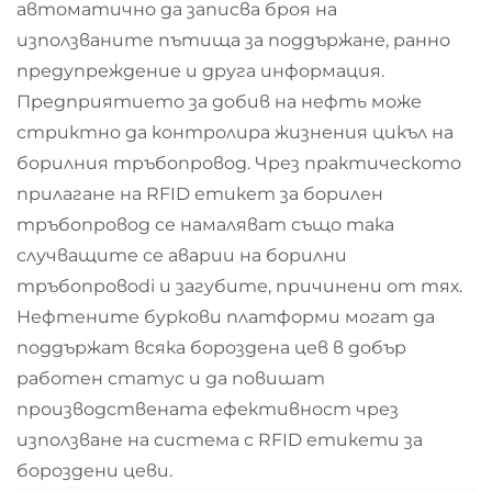
автоматично да записва броя на
използваните пътища за поддържане, ранно
предупреждение и друга информация.
Предприятието за добив на нефть може
стриктно да контролира жизнения цикъл на
борилния тръбопровод. Чрез практическото
прилагане на RFID етикет за борилен
тръбопровод се намаляват също така
случващите се аварии на борилни
тръбопровodi и загубите, причинени от тях.
Нефтените буркови платформи могат да
поддържат всяка бороздена цев в добър
работен статус и да повишат
производствената ефективност чрез
използване на система с RFID етикети за
бороздени цеви.