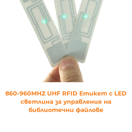
860-960MHZ UHF RFID Етикет с LED
светлина за управление на
библиотечни файлове