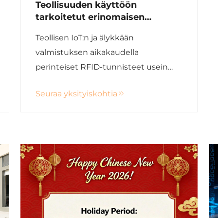
Teollisuuden käyttöön
tarkoitetut erinomaisen
pienikokoiset RFID-tunnisteet:
Teollisen IoT:n ja älykkään
korkean lämpötilan ja
valmistuksen aikakaudella
metallipinnalle kiinnitettävien
tuotteiden sovellukset
perinteiset RFID-tunnisteet usein
epäonnistuvat liian suuren koon ja
Seuraa yksityiskohtia
kyvyttömyyden vuoksi kestää
ankaria ympäristöolosuhteita.
Guangdong Xinye Intelligent Label
Co., Ltd. on uudistanut teollisia RFID-
sovelluksia...