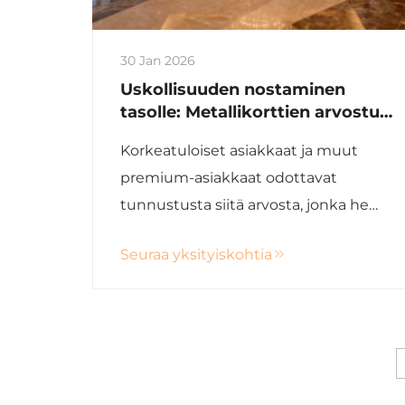
30 Jan 2026
Uskollisuuden nostaminen
tasolle: Metallikorttien arvostus
korkeatuloisille asiakkailla
Korkeatuloiset asiakkaat ja muut
premium-asiakkaat odottavat
tunnustusta siitä arvosta, jonka he
tuovat suhteeseen teidän
Seuraa yksityiskohtia
merkkiänne kanssa. Antamalla
metallikortit vaativimmille
asiakkaillenne voitte osoittaa
arvostustanne heidän asemastaan ...