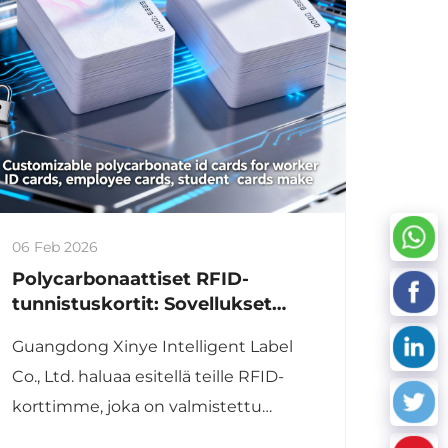
06 Feb 2026
Polycarbonaattiset RFID-
tunnistuskortit: Sovellukset
korkeatasoisessa
Guangdong Xinye Intelligent Label
henkilöllisyystarkistuksessa
Co., Ltd. haluaa esitellä teille RFID-
korttimme, joka on valmistettu
puhtaasta