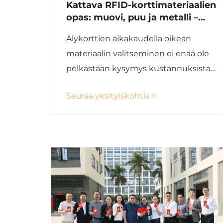
Kattava RFID-korttimateriaalien
opas: muovi, puu ja metalli –
tekninen vertailu
Älykorttien aikakaudella oikean
pääsynvalvontaan, maksuihin ja
materiaalin valitseminen ei enää ole
varallisuuden hallintaan
pelkästään kysymys kustannuksista;
se vaikuttaa suoraan kortin
Seuraa yksityiskohtia
turvallisuuteen, kestävyyteen,
käyttäjäkokemukseen, brändikuvaan
ja pitkän aikavälin kokonaishintoihin.
Olipa kyseessä hotellin
pääsýkortteja...