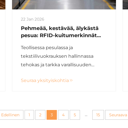
22 Jan 2026
Pehmeää, kestävää, älykästä
pesua: RFID-kuitumerkinnät
johtavat tietä älykkäässä
Teollisessa pesulassa ja
teollisuuden pesulassa
tekstiilivuokrauksen hallinnassa
tehokas ja tarkka varallisuuden
seuranta on ollut pitkään
Seuraa yksityiskohtia
haasteellista. Olipa kyse hotellien
lakanapeitteistä, lääketieteellisistä
tekstiileistä, poliisin ylivesteistä tai
teollisesta työvaatteista, nämä
...
Edellinen
1
2
3
4
5
15
Seuraava
tuotteet käyvät läpi kovia prosesseja...