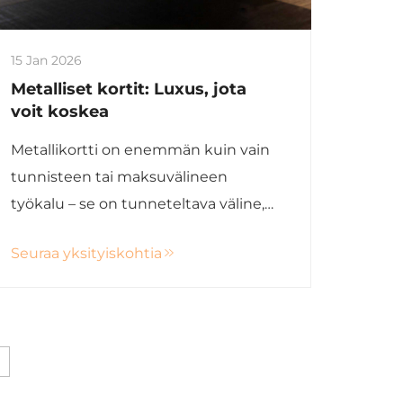
15 Jan 2026
Metalliset kortit: Luxus, jota
voit koskea
Metallikortti on enemmän kuin vain
tunnisteen tai maksuvälineen
työkalu – se on tunneteltava väline,
joka välittää brändin identiteetin ja
Seuraa yksityiskohtia
asiakassidoksen. Kortti, jolla on
erottuva paino, ääni ja tekstiuri, voi
välittömästi välittää arvoja, kuten
arvostusta...