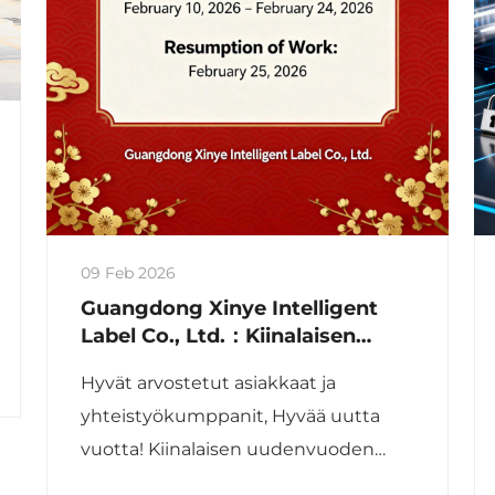
09 Feb 2026
Guangdong Xinye Intelligent
Label Co., Ltd.：Kiinalaisen
uudenvuoden lomailmoitus
Hyvät arvostetut asiakkaat ja
2026
yhteistyökumppanit, Hyvää uutta
vuotta! Kiinalaisen uudenvuoden
(kevätjuhlan) lähestyessä kiitämme