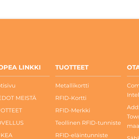
OPEA LINKKI
TUOTTEET
OTA
tisivu
Metallikortti
Com
Inte
EDOT MEISTÄ
RFID-Kortti
Add:
UOTTEET
RFID-Merkki
Tow
OVELLUS
Teollinen RFID-tunniste
maak
UKEA
RFID-eläintunniste
Sähk