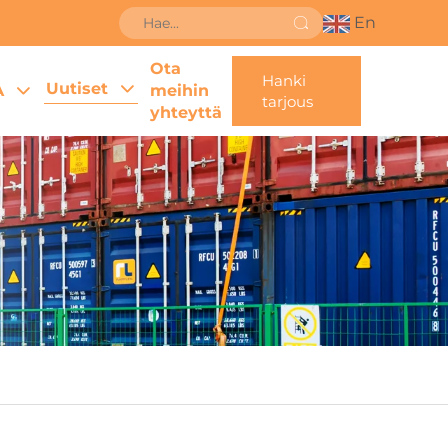
En
Ota
Hanki
Uutiset
A
meihin
tarjous
yhteyttä