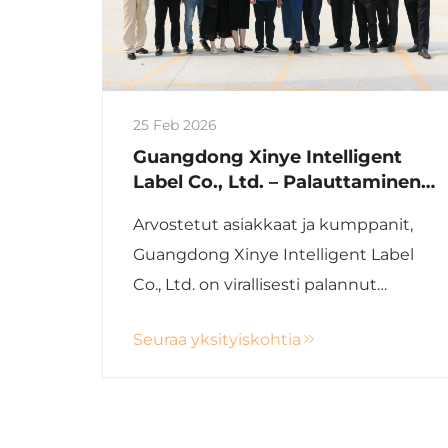
25 Feb 2026
Guangdong Xinye Intelligent
Label Co., Ltd. – Palauttaminen
toimintaan – Takaisin töihin
Arvostetut asiakkaat ja kumppanit,
kiinalaisen uuden vuoden 2026
Guangdong Xinye Intelligent Label
jälkeen
Co., Ltd. on virallisesti palannut
toimintaan 25. helmikuuta 2026
Seuraa yksityiskohtia
(keskiviikkona) kiinalaisen uuden
vuoden lomien jälkeen. Xinye RFID
toivottaa kaikki kollegat, asiakkaat ja...