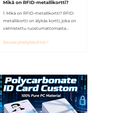
Mikä on RFID-metallikortti?
1. Mikä on RFID-metallikortti? RFID-
metallikortti on älykäs kortti, joka on
valmistettu ruostumattomasta
teräksestä tai muista
Seuraa yksityiskohtia
metallimateriaaleista ja johon on
upotettu RFID- tai NFC-piiri. Se
yhdistää luksusnäköisen ulkoasun
kosketuksettomaan teknologiaan.
Toisin kuin perinteiset PVC-kortit,
metalliset RFID-kortit...