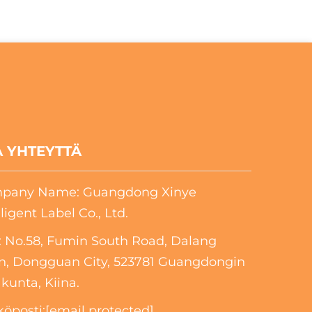
 YHTEYTTÄ
pany Name: Guangdong Xinye
lligent Label Co., Ltd.
 No.58, Fumin South Road, Dalang
n, Dongguan City, 523781 Guangdongin
unta, Kiina.
öposti:
[email protected]