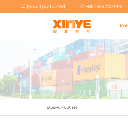
[email protected]
+86 13392703992
Kot
Etusivu>
Uutiset