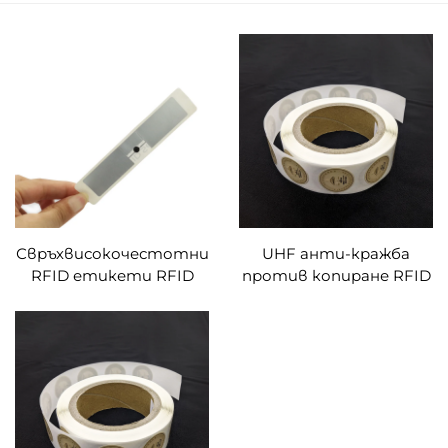
Свръхвисокочестотни
UHF анти-кражба
RFID етикети RFID
против копиране RFID
защитен етикет с
етикет RFID анти-
голям обхват с
фалшиви стикери
отпечатване на qr код
етикети