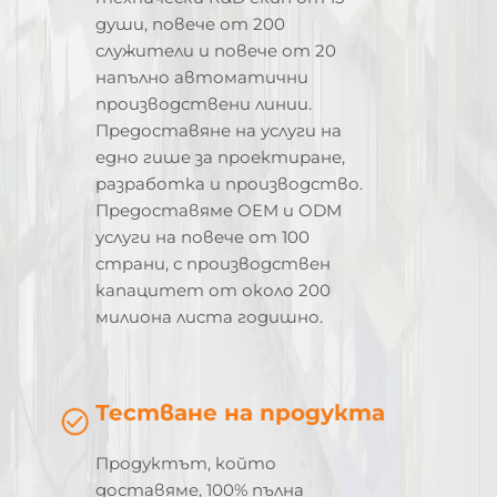
души, повече от 200
служители и повече от 20
напълно автоматични
производствени линии.
Предоставяне на услуги на
едно гише за проектиране,
разработка и производство.
Предоставяме OEM и ODM
услуги на повече от 100
страни, с производствен
капацитет от около 200
милиона листа годишно.
Тестване на продукта
Продуктът, който
доставяме, 100% пълна