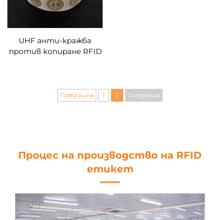
UHF анти-кражба
против копиране RFID
етикет RFID анти-
фалшиви стикери
етикети
Предишна
1
2
Следваща
Процес на производство на RFID
етикет