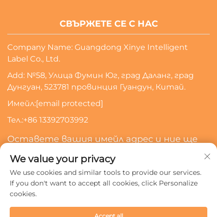
СВЪРЖЕТЕ СЕ С НАС
Company Name: Guangdong Xinye Intelligent
Label Co., Ltd.
Add: №58, Улица Фумин Юг, град Даланг, град
Дунгуан, 523781 провинция Гуандун, Китай.
Имейл:
[email protected]
Тел.:
+86 13392703992
Оставете вашия имейл адрес и ние ще
се свържем с вас
We value your privacy
We use cookies and similar tools to provide our services.
Абонирайте Се
If you don't want to accept all cookies, click Personalize
cookies.
Всички права запазени © 2024 Guangdong Xinye
Accept all