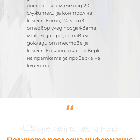
инспекция, имаме над 20
служители за контрол на
качеството, 24-часов
отговор след продажбата,
можем да предоставим
доклади от тестове за
качество, записи за проверка
на пратката за проверка на
клиента.
“
Получете последна информация