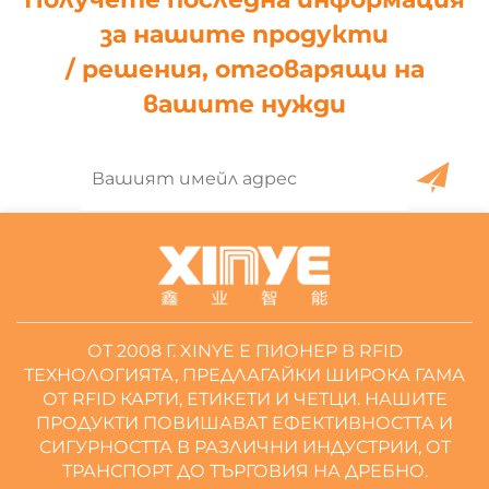
за нашите продукти
/ решения, отговарящи на
вашите нужди
ОТ 2008 Г. XINYE Е ПИОНЕР В RFID
ТЕХНОЛОГИЯТА, ПРЕДЛАГАЙКИ ШИРОКА ГАМА
ОТ RFID КАРТИ, ЕТИКЕТИ И ЧЕТЦИ. НАШИТЕ
ПРОДУКТИ ПОВИШАВАТ ЕФЕКТИВНОСТТА И
СИГУРНОСТТА В РАЗЛИЧНИ ИНДУСТРИИ, ОТ
ТРАНСПОРТ ДО ТЪРГОВИЯ НА ДРЕБНО.