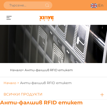
En
Получете оферта
Начало>
Анти-фалшив RFID етикет
Начало >
Анти-фалшив RFID етикет
ВСИЧКИ ПРОДУКТИ
Анти-фалшив RFID етикет