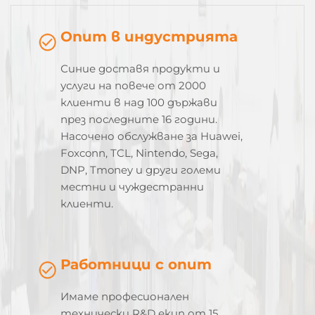
Опит в индустрията
Синие доставя продукти и
услуги на повече от 2000
клиенти в над 100 държави
през последните 16 години.
Насочено обслужване за Huawei,
Foxconn, TCL, Nintendo, Sega,
DNP, Tmoney и други големи
местни и чуждестранни
клиенти.
Работници с опит
Имаме професионален
технически R&D екип от 15