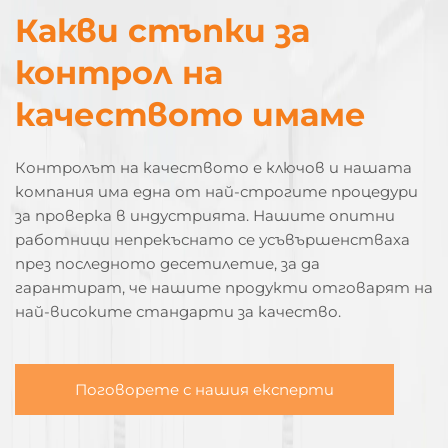
Какви стъпки за
контрол на
качеството имаме
Контролът на качеството е ключов и нашата
компания има една от най-строгите процедури
за проверка в индустрията. Нашите опитни
работници непрекъснато се усъвършенстваха
през последното десетилетие, за да
гарантират, че нашите продукти отговарят на
най-високите стандарти за качество.
Поговорете с нашия експерти