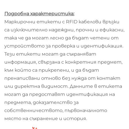
Подробна характеристика:
Маркирочни етикети с RFID кабелови връзки
са изключително надеждни, прочни и ефикасни,
така че да могат лесно да бъдат четени от
устройството за проверка и идентификация.
Тези етикети могат да съхраняват
информация, свързана с конкретния предмет,
към който са прикрепени, и да бъдат
пренаписвани отново без нужда от контакт
или директна видимост. Данните в етикета
могат да предоставят идентификация на
предмета, доказателство за
собственничеството, първоначалното
място на съхранение и история.