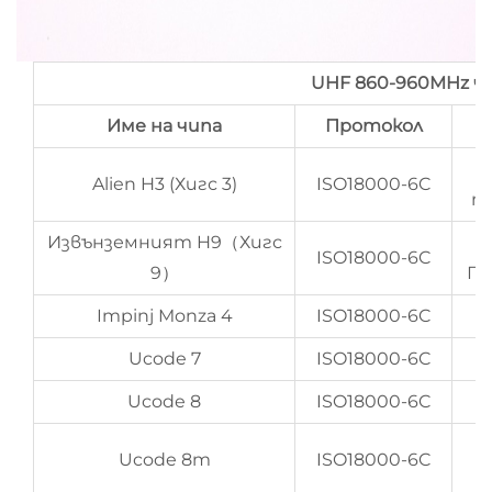
UHF 860-960MHz чи
Име на чипа
Протокол
Alien H3 (Хигс 3)
ISO18000-6C
п
Извънземният H9（Хигс
ISO18000-6C
9）
По
Impinj Monza 4
ISO18000-6C
Ucode 7
ISO18000-6C
Ucode 8
ISO18000-6C
Ucode 8m
ISO18000-6C
п