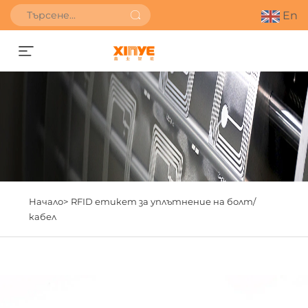
En
Получете оферта
Начало>
RFID етикет за уплътнение на болт/
кабел