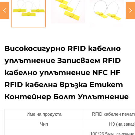
Високосигурно RFID кабелно
уплътнение Записваем RFID
кабелно уплътнение NFC HF
RFID кабелна връзка Етикет
Контейнер Болт Уплътнение
Име на продукта
RFID кабелен печат
Чип
H9 (на заказ
100*26.5мм, дължина