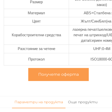
Размер
заказ)
Материал
ABS+Сталбена 
Цвят
Жълт/Син/Бял(на 
лазерна печат/шелков
Корабостроителни средства
печат на штрихкод/UI
дата/сериен номер
Разстояние за четене
UHF:0-4M
Протокол
ISO18000-6
Получете оферта
Параметри на продукта
Още продукти