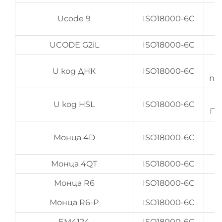
Ucode 9
ISO18000-6C
п
UCODE G2iL
ISO18000-6C
U код ДНК
ISO18000-6C
по
U код HSL
ISO18000-6C
По
Монца 4D
ISO18000-6C
п
Монца 4QT
ISO18000-6C
Монца R6
ISO18000-6C
Монца R6-P
ISO18000-6C
EM4124
ISO18000-6C