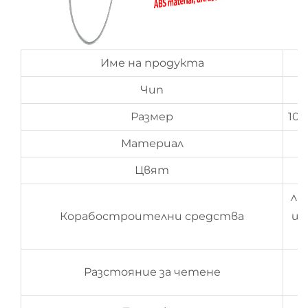
Име на продукта
Чип
Размер
100
Материал
Цвят
ла
Корабостроителни средства
шт
Разстояние за четене