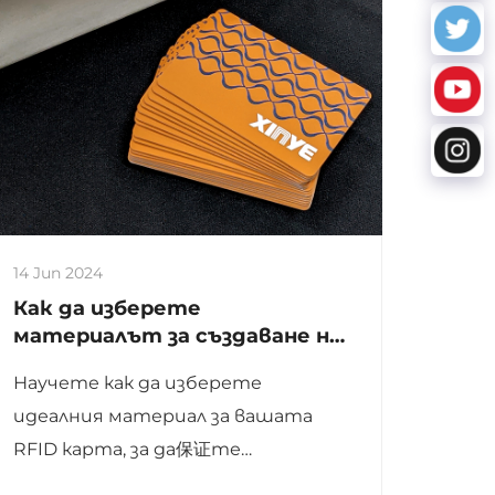
14 Jun 2024
Как да изберете
материалът за създаване на
подходяща RFID карта
Научете как да изберете
идеалния материал за вашата
RFID карта, за да保证те
оптимална производителност и