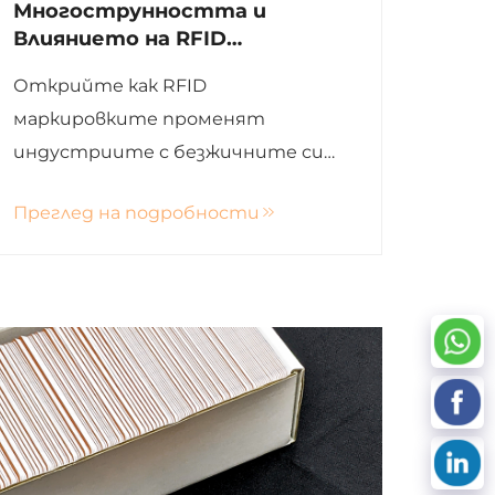
Многострунността и
Влиянието на RFID
Маркировките в
Открийте как RFID
Современните Приложения
маркировките променят
индустриите с безжичните си
възможности за проследяване,
Преглед на подробности
повишавайки ефективността
при управление на складови
запаси, здравеопазване и селско
стопанство. Запознайте се с
бъдещето на управлението на
данни с иновативните RFID
решения на Xinye.