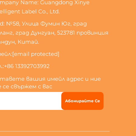
mpany Name: Guangdong Xinye
elligent Label Co., Ltd.
d: №58, Улица Фумин Юг, град
ланг, град Дунгуан, 523781 провинция
андун, Китай.
ейл:
[email protected]
.:
+86 13392703992
тавете вашия имейл адрес и ние
 се свържем с вас
Абонирайте Се