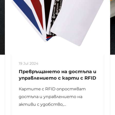
19 Jul 2024
Превръщането на достъпа и
управлението с карти с RFID
Картите с RFID опростяват
достъпа и управлението на
активи с удобство,
ефективност и подобрена