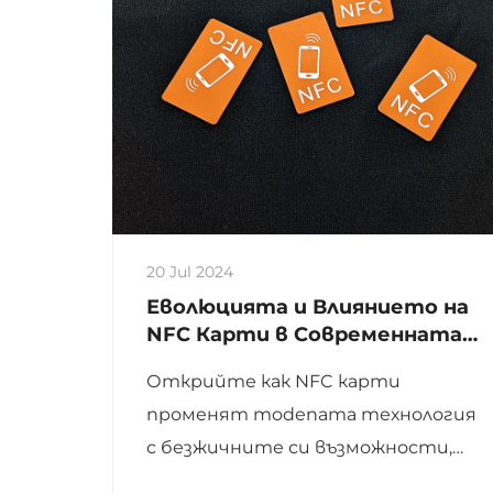
20 Jul 2024
Еволюцията и Влиянието на
NFC Карти в Современната
Технология
Открийте как NFC карти
променят modenата технология
с безжичните си възможности,
позволявайки лесни трансакции и