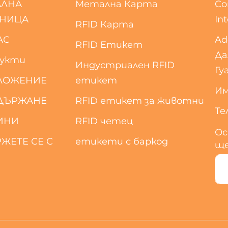
АЛНА
Метална Карта
Co
АНИЦА
Int
RFID Карта
АС
Ad
RFID Етикет
Да
укти
Индустриален RFID
Гу
ЛОЖЕНИЕ
етикет
Им
ДЪРЖАНЕ
RFID етикет за животни
Тел
ИНИ
RFID четец
Ос
ЖЕТЕ СЕ С
етикети с баркод
ще