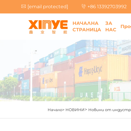
[email protected]
+86 13392703992
НАЧАЛНА
ЗА
Про
СТРАНИЦА
НАС
>
Начало>
НОВИНИ
Новини от индуст