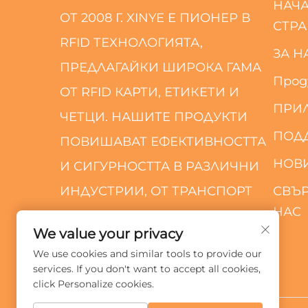
НАЧ
ОТ 2008 Г. XINYE Е ПИОНЕР В
СТР
RFID ТЕХНОЛОГИЯТА,
ЗА Н
ПРЕДЛАГАЙКИ ШИРОКА ГАМА
Прод
ОТ RFID КАРТИ, ЕТИКЕТИ И
ПРИ
ЧЕТЦИ. НАШИТЕ ПРОДУКТИ
ПОД
ПОВИШАВАТ ЕФЕКТИВНОСТТА
НОВ
И СИГУРНОСТТА В РАЗЛИЧНИ
ИНДУСТРИИ, ОТ ТРАНСПОРТ
СВЪР
НАС
ДО ТЪРГОВИЯ НА ДРЕБНО.
We value your privacy
We use cookies and similar tools to provide our
services. If you don't want to accept all cookies,
click Personalize cookies.