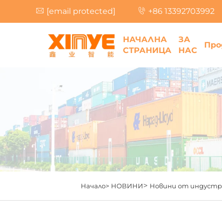
[email protected]
+86 13392703992
НАЧАЛНА
ЗА
Про
СТРАНИЦА
НАС
>
Начало>
НОВИНИ
Новини от индуст