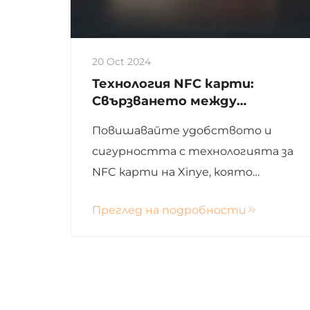
20 Oct 2024
Технология NFC карти:
Свързването между
удобство и сигурност
Повишавайте удобството и
сигурността с технологията за
NFC карти на Xinye, която
предлагат лесни транзакции и
Преглед на подробности
мощна криптирана защита за
различни индустрии