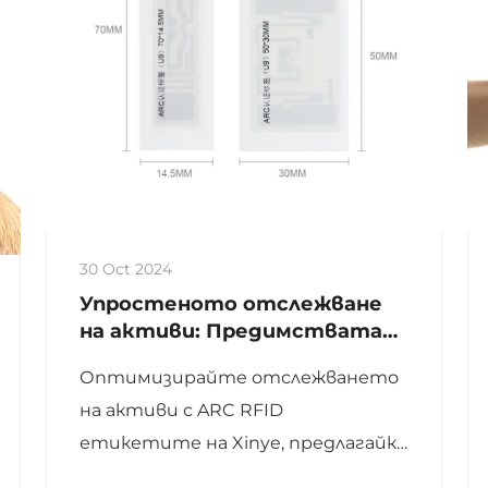
30 Oct 2024
Упростеното отслежване
на активи: Предимствата
на ARC RFID етикети
Оптимизирайте отслежването
на активи с ARC RFID
етикетите на Xinye, предлагайки
реално време обновявания,