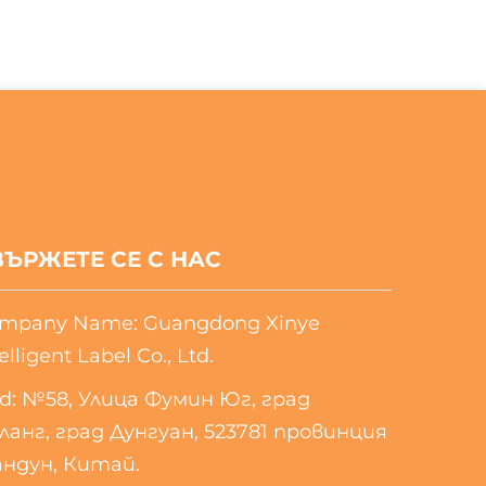
ВЪРЖЕТЕ СЕ С НАС
mpany Name: Guangdong Xinye
elligent Label Co., Ltd.
d: №58, Улица Фумин Юг, град
ланг, град Дунгуан, 523781 провинция
андун, Китай.