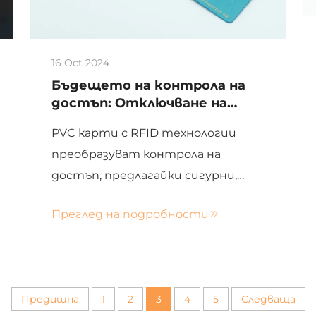
16 Oct 2024
Бъдещето на контрола на
достъп: Отключване на
потенциал с PVC карти
PVC карти с RFID технологии
преобразуват контрола на
достъп, предлагайки сигурни,
ефективни и безконтактни
Преглед на подробности
решения за вход за модерните
организации
Предишна
1
2
3
4
5
Следваща