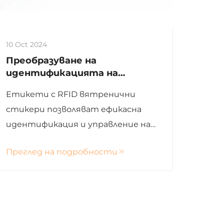
10 Oct 2024
Преобразуване на
идентификацията на
автомобили: Мощта на
Етикети с RFID вятренични
етикети с RFID вятренични
стикери позволяват ефикасна
стикери
идентификация и управление на
автомобили за плащания при
Преглед на подробности
шлагбауми, флотски
отслежвания и други