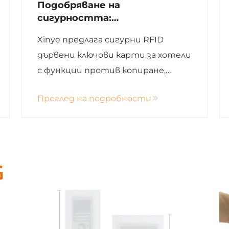
Подобряване на
сигурността:
Предимствата на RFID
Xinye предлага сигурни RFID
дървени ключови карти за
дървени ключови карти за хотели
хотелите в безопасността
на гостите
с функции против копиране,
реално време за мониторинг и
Преглед на подробности
бързо реагиране за подобряване
на безопасността на гостите.