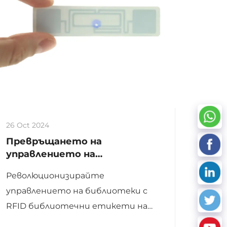
26 Oct 2024
Превръщането на
управлението на
библиотеки: Ролята на RFID
Революционизирайте
библиотечни етикети
управлението на библиотеки с
RFID библиотечни етикети на
Xinye, опростявайки проверките