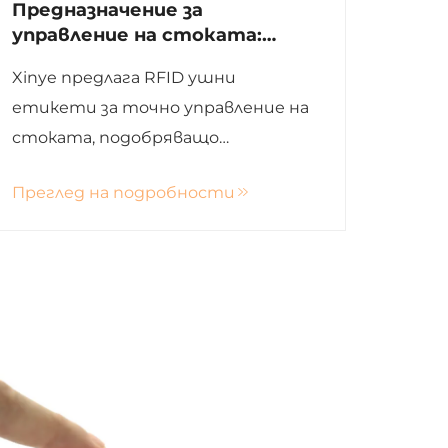
Предназначение за
управление на стоката:
Предимствата на RFID ушни
Xinye предлага RFID ушни
етикети
етикети за точно управление на
стоката, подобряващо
събирането на данни,
Преглед на подробности
благосъстоянието на
животните, ефективността и
процеса на вземане на решения в
земеделието