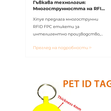
Гъвкава технология:
Многострунността на RFID
FPC етикетите в различни
Xinye предлага многострунни
приложения
RFID FPC етикети за
интелигентно производство,
здравеопазване, логистика,
Преглед на подробности
розница и електроника с
надежден перформанс и
възможност за персонализация.