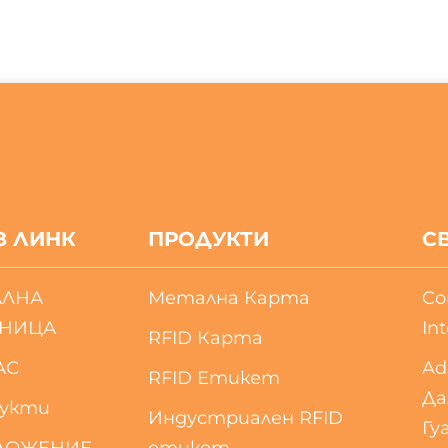
З ЛИНК
ПРОДУКТИ
С
АЛНА
Метална Карта
Co
АНИЦА
Int
RFID Карта
АС
Ad
RFID Етикет
Да
укти
Индустриален RFID
Гу
ЛОЖЕНИЕ
етикет