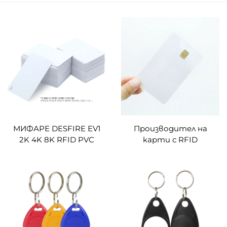
МИФАРЕ DESFIRE EV1
Производител на
2K 4K 8K RFID PVC
карти с RFID
карти,
Доставчик Умни
персонализирани,
Ключове Карти за
13.56мhz безконтактна
Достъп ID Карти
контрола на достъпа
Поръчка Бялестени
при влизане
Отпечатани Карти с
IC Чип