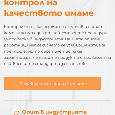
контрол на
качеството имаме
Контролът на качеството е ключов и нашата
компания има една от най-строгите процедури
за проверка в индустрията. Нашите опитни
работници непрекъснато се усъвършенстваха
през последното десетилетие, за да
гарантират, че нашите продукти отговарят на
най-високите стандарти за качество.
Поговорете с нашия експерти
Опит в индустрията