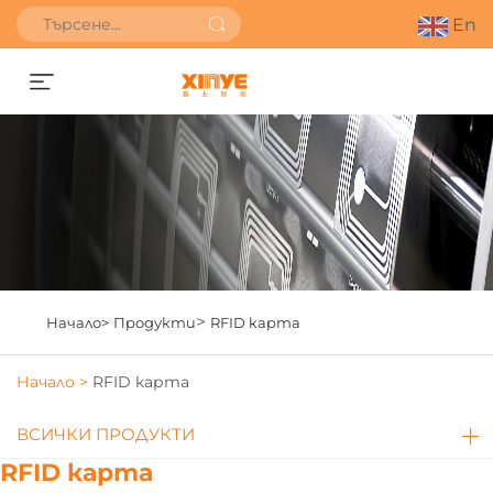
En
Получете оферта
>
Начало>
Продукти
RFID карта
Начало >
RFID карта
ВСИЧКИ ПРОДУКТИ
RFID карта