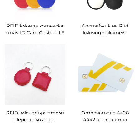
RFID ключ за хотелска
Доставчик на Rfid
стая ID Card Custom LF
ключодържатели
ABS водоустойчив
13.56Mhz Hotek Key Card
ключодържател
Mifare 1K Rfid
Em4350 Tk4100 T5577
ключодържатели
125Khz RFID
Персонализирани
ключодържател
RFID ключодържатели
Отпечатана 4428
Персонализиран
4442 контактна
производител NFC
карта с чип по поръчка
ключодържатели F08