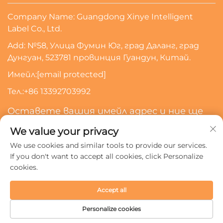
Company Name: Guangdong Xinye Intelligent
Label Co., Ltd.
Add: №58, Улица Фумин Юг, град Даланг, град
Дунгуан, 523781 провинция Гуандун, Китай.
Имейл:
[email protected]
Тел.:
+86 13392703992
Оставете вашия имейл адрес и ние ще
се свържем с вас
We value your privacy
We use cookies and similar tools to provide our services.
Абонирайте Се
If you don't want to accept all cookies, click Personalize
cookies.
Всички права запазени © 2024 Guangdong Xinye
Accept all
Intelligent Label Co., Ltd.
Политика за поверителност
Personalize cookies