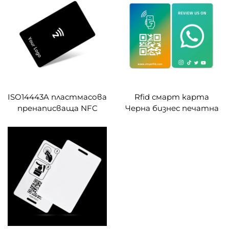
Чип за контрол на
достъпа
ISO14443A пластмасова
Rfid смарт карта
пренаписваща NFC
Черна бизнес печатна
карта Ntag213, Ntag215,
Pvc Nfc карта Ntag213
Ntag216, 13,56 MHz, OEM,
Ntag215 Ntag216
персонализирана,
Whatsapp Google
празна, черна PVC
преглед Nfc карти
карта