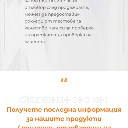
качеството, 24-часов
отговор след продажбата,
можем да предоставим
доклади от тестове за
качество, записи за проверка
на пратката за проверка на
клиента.
“
Получете последна информация
за нашите продукти
/ решения, отговарящи на