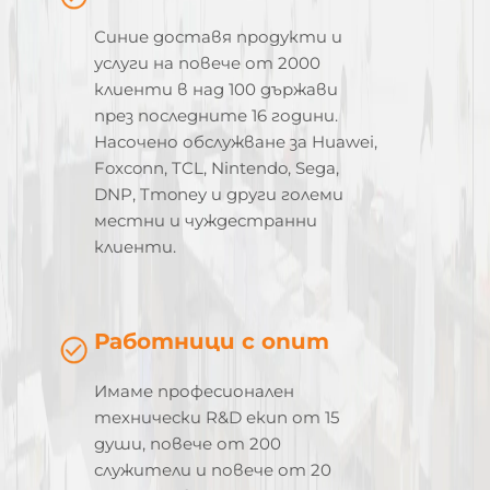
Синие доставя продукти и
услуги на повече от 2000
клиенти в над 100 държави
през последните 16 години.
Насочено обслужване за Huawei,
Foxconn, TCL, Nintendo, Sega,
DNP, Tmoney и други големи
местни и чуждестранни
клиенти.
Работници с опит
Имаме професионален
технически R&D екип от 15
души, повече от 200
служители и повече от 20