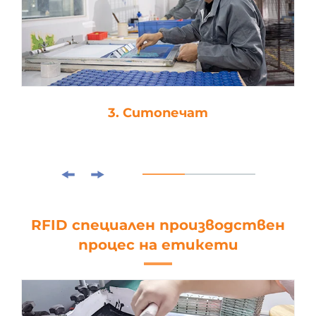
3. Ситопечат
RFID специален производствен
процес на етикети