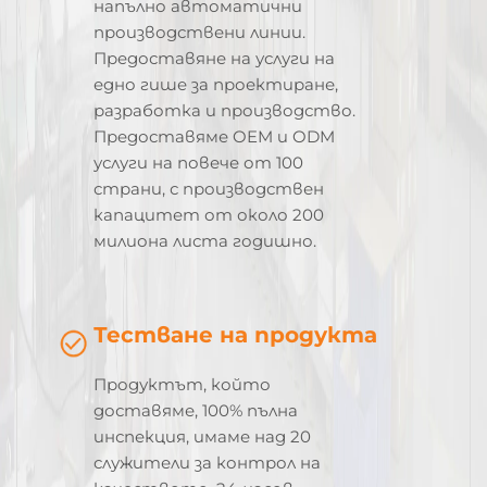
напълно автоматични
производствени линии.
Предоставяне на услуги на
едно гише за проектиране,
разработка и производство.
Предоставяме OEM и ODM
услуги на повече от 100
страни, с производствен
капацитет от около 200
милиона листа годишно.
Тестване на продукта
Продуктът, който
доставяме, 100% пълна
инспекция, имаме над 20
служители за контрол на