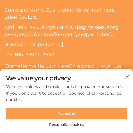
Company Name: Guangdong Xinye Intelligent
Label Co., Ltd.
Add: №58, Улица Фумин Юг, град Даланг, град
Дунгуан, 523781 провинция Гуандун, Китай.
Имейл:
[email protected]
Тел.:
+86 13392703992
Оставете вашия имейл адрес и ние ще
се свържем с вас
We value your privacy
We use cookies and similar tools to provide our services.
Абонирайте Се
If you don't want to accept all cookies, click Personalize
cookies.
Всички права запазени © 2024 Guangdong Xinye
Accept all
Intelligent Label Co., Ltd.
Политика за поверителност
Personalize cookies