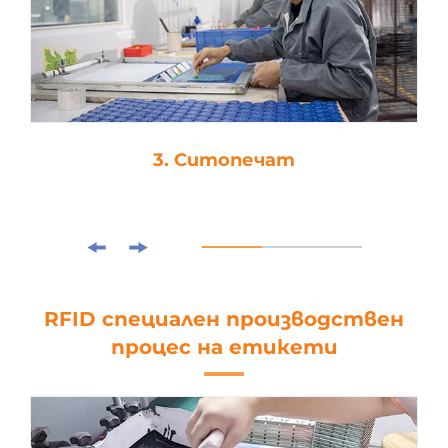
3. Ситопечат
RFID специален производствен
процес на етикети