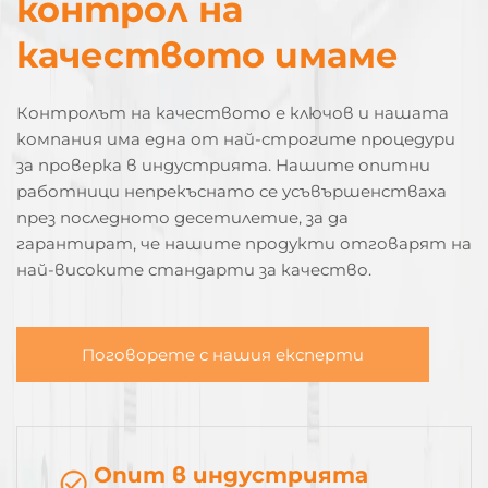
контрол на
качеството имаме
Контролът на качеството е ключов и нашата
компания има една от най-строгите процедури
за проверка в индустрията. Нашите опитни
работници непрекъснато се усъвършенстваха
през последното десетилетие, за да
гарантират, че нашите продукти отговарят на
най-високите стандарти за качество.
Поговорете с нашия експерти
Опит в индустрията