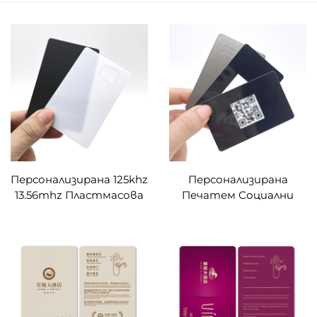
Персонализирана 125khz
Персонализирана
13.56mhz Пластмасова
Печатем Социални
Умна Дигитална
Медии 13.56mhz Умна
Карта с RFID за бизнес,
Дигитална RFID PVC
черна прозрачна
Глянцево Черна NFC
Карта