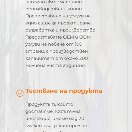
напълно автоматични
производствени линии.
Предоставяне на услуги на
едно гише за проектиране,
разработка и производство.
Предоставяме OEM и ODM
услуги на повече от 100
страни, с производствен
капацитет от около 200
милиона листа годишно.
Тестване на продукта
Продуктът, който
доставяме, 100% пълна
инспекция, имаме над 20
служители за контрол на