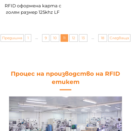
RFID оформена карта с
голям размер 125khz LF
EM4425 4439 TK4100
13.56mhz вложки rfid a4
a3 оформление prelam
лист за rfid pvc карта
...
...
Предишна
1
9
10
11
12
13
18
Следваща
Процес на производство на RFID
етикет