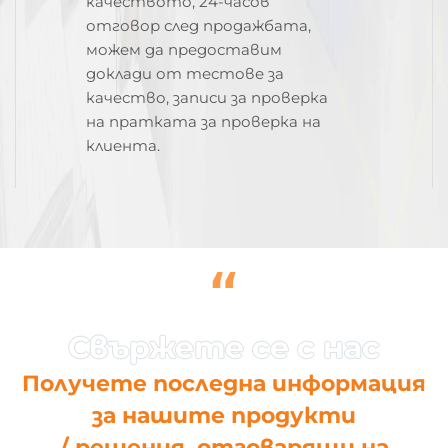
качеството, 24-часов
отговор след продажбата,
можем да предоставим
доклади от тестове за
качество, записи за проверка
на пратката за проверка на
клиента.
“
Получете последна информация
за нашите продукти
/ решения, отговарящи на