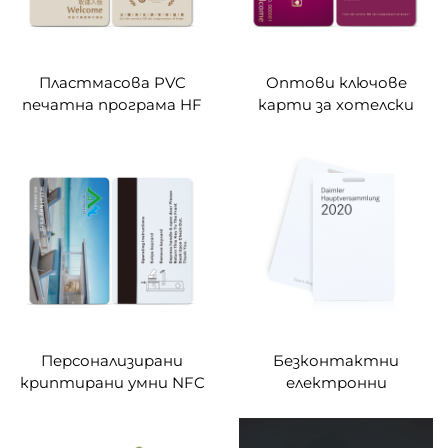
Пластмасова PVC
Оптови ключове
печатна програма HF
карти за хотелски
13.56MHZ смарт чип
врати с чип MIFARE
Mifare Desfire ev1 ev3 1k
Classic 1k s50
2k 4k 8k RFID карти за
хотелски стаи по
поръчка
Персонализирани
Безконтактни
криптирани умни NFC
електронни
ключови карти
проксимитетни RFID
13.56Mhz MIFARE Classic
карти Alien H9 860~960