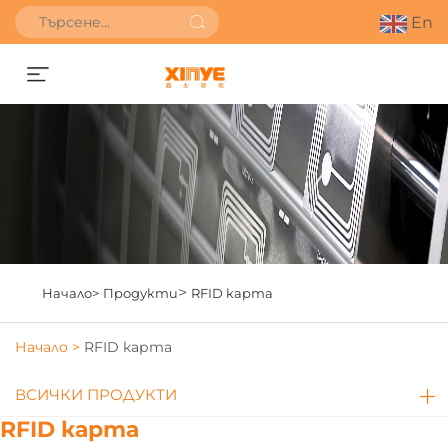
En
Получете оферта
>
Начало>
Продукти
RFID карта
Начало >
RFID карта
ВСИЧКИ ПРОДУКТИ
RFID карта