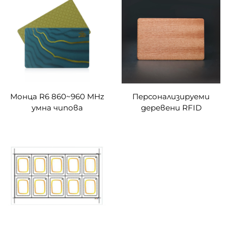
1K за контрол на
MHz за хотели
достъп PVC RFID
хотелски ключови
карти
Монца R6 860~960 MHz
Персонализируеми
умна чипова
деревени RFID
принтируема RFID
хотелски ключови
бяла карта PVC RFID
карти,
карти
водонепроницаеми,
честота 13.56MHz, чип
UTLC 17PF 50PF за
бизнес използване