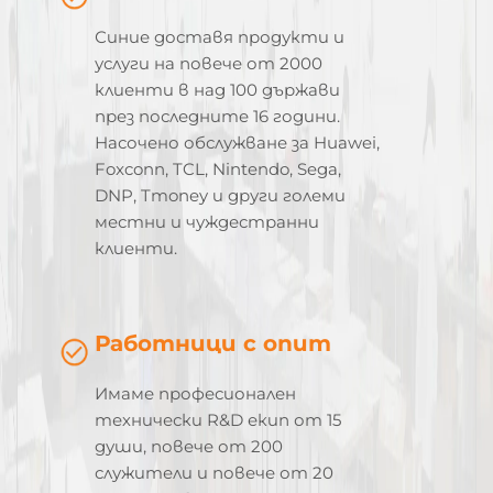
Синие доставя продукти и
услуги на повече от 2000
клиенти в над 100 държави
през последните 16 години.
Насочено обслужване за Huawei,
Foxconn, TCL, Nintendo, Sega,
DNP, Tmoney и други големи
местни и чуждестранни
клиенти.
Работници с опит
Имаме професионален
технически R&D екип от 15
души, повече от 200
служители и повече от 20