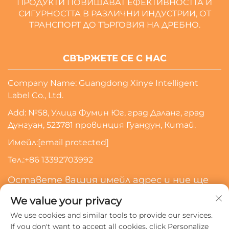
ПРОДУКТИ ПОВИШАВАТ ЕФЕКТИВНОСТТА И
СИГУРНОСТТА В РАЗЛИЧНИ ИНДУСТРИИ, ОТ
ТРАНСПОРТ ДО ТЪРГОВИЯ НА ДРЕБНО.
СВЪРЖЕТЕ СЕ С НАС
Company Name: Guangdong Xinye Intelligent
Label Co., Ltd.
Add: №58, Улица Фумин Юг, град Даланг, град
Дунгуан, 523781 провинция Гуандун, Китай.
Имейл:
[email protected]
Тел.:
+86 13392703992
Оставете вашия имейл адрес и ние ще
се свържем с вас
We value your privacy
We use cookies and similar tools to provide our services.
Абонирайте Се
If you don't want to accept all cookies, click Personalize