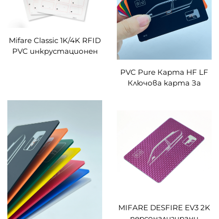
Mifare Classic 1K/4K RFID
PVC инкрустационен
лист за карти
PVC Pure Карта HF LF
ISO14443A 13.56MHZ
Ключова карта За
RFID оформление по
тегло Gain карта за
поръчка
RFID Входна врата
Достъп членство
бизнес
MIFARE DESFIRE EV3 2K
персонализирани