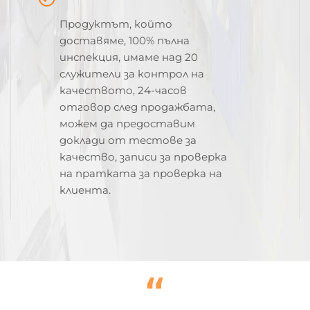
Продуктът, който
доставяме, 100% пълна
инспекция, имаме над 20
служители за контрол на
качеството, 24-часов
отговор след продажбата,
можем да предоставим
доклади от тестове за
качество, записи за проверка
на пратката за проверка на
клиента.
“