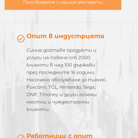
Поговорете с нашия експерти
Опит в индустрията
Синие доставя продукти и
услуги на повече от 2000
клиенти в над 100 държави
през последните 16 години.
Насочено обслужване за Huawei,
Foxconn, TCL, Nintendo, Sega,
DNP, Tmoney и други големи
местни и чуждестранни
клиенти.
Работници с опит