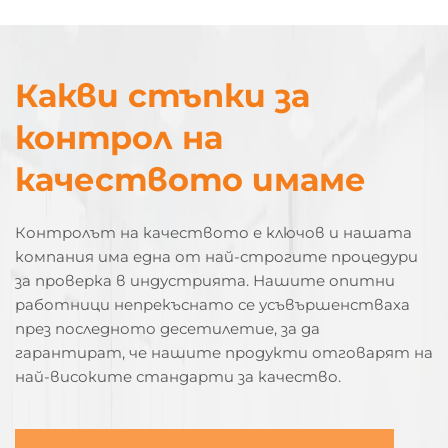
Какви стъпки за
контрол на
качеството имаме
Контролът на качеството е ключов и нашата
компания има една от най-строгите процедури
за проверка в индустрията. Нашите опитни
работници непрекъснато се усъвършенстваха
през последното десетилетие, за да
гарантират, че нашите продукти отговарят на
най-високите стандарти за качество.