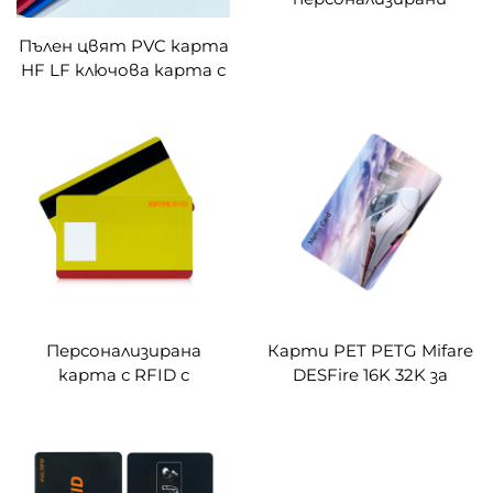
холограмни RFID
Пълен цвят PVC карта
карти за лазерна
HF LF ключова карта с
гравировка с NFC
устойчивост към
достъп
високи температури и
скрatching за RFID
достъп до хотелски
врати
Персонализирана
Карти PET PETG Mifare
карта с RFID с
DESFire 16K 32K за
необикновена
метрополитен за
дебелина, цветова
обществен
печат, блестящ
транспорт
холограм и OVI RFID