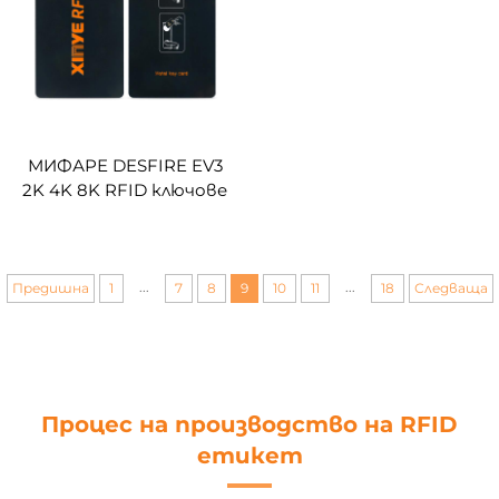
карти за студенти в
кампус
МИФАРЕ DESFIRE EV3
2K 4K 8K RFID ключове
за хотелски карти с
контрол на достъп,
разпечатваеми,
празни, черни PVC
...
...
Предишна
1
7
8
9
10
11
18
Следваща
карти, блестящи или
матови, 13.56мhz
Процес на производство на RFID
етикет