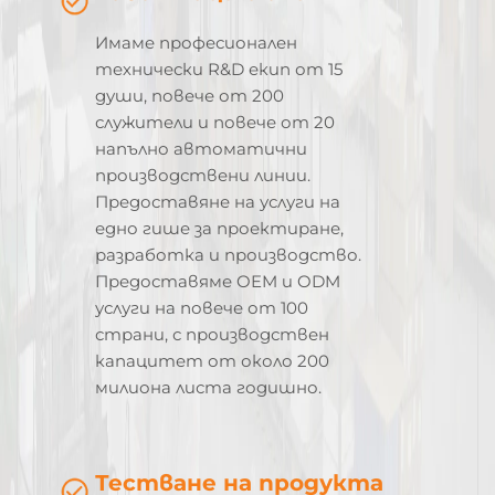
Имаме професионален
технически R&D екип от 15
души, повече от 200
служители и повече от 20
напълно автоматични
производствени линии.
Предоставяне на услуги на
едно гише за проектиране,
разработка и производство.
Предоставяме OEM и ODM
услуги на повече от 100
страни, с производствен
капацитет от около 200
милиона листа годишно.
Тестване на продукта