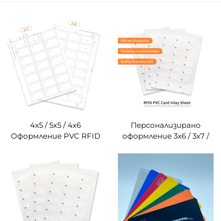
4x5 / 5x5 / 4x6
Персонализирано
Оформление PVC RFID
оформление 3x6 / 3x7 /
инкрустационен лист
3x8 PVC RFID
RFID Prelam за
инкрустационен лист
производство на
за продукти от смарт
безконтактни карти
карти