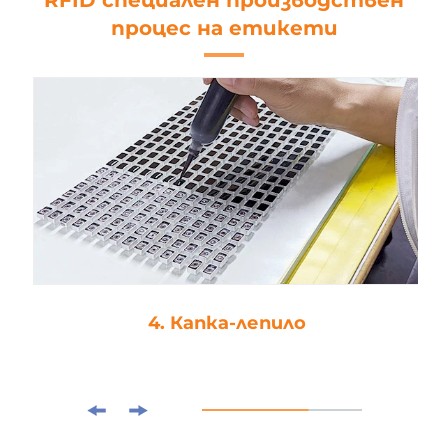
RFID специален производствен
процес на етикети
4. Капка-лепило