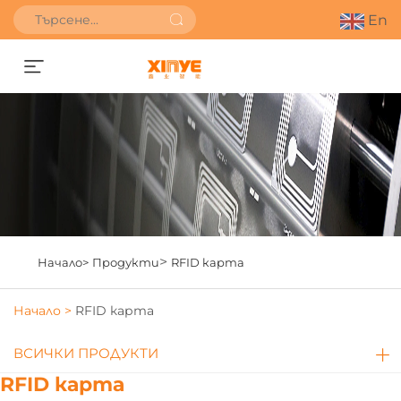
En
Получете оферта
>
Начало>
Продукти
RFID карта
Начало >
RFID карта
ВСИЧКИ ПРОДУКТИ
RFID карта