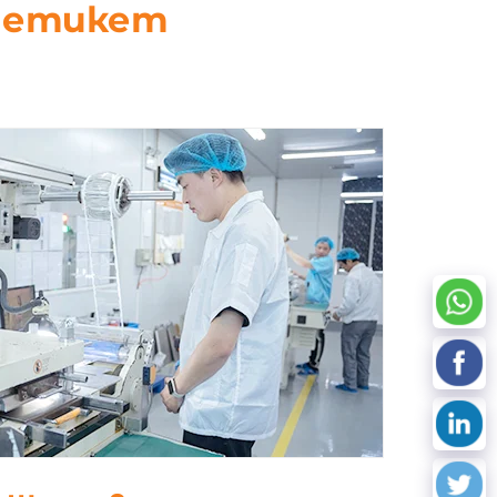
D етикет