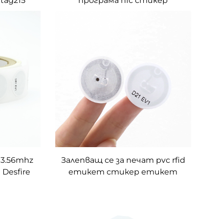
tag215
програма nfc стикер
тър NFC
интелигентен чип
н
залепващ етикет насипно
ан
състояние
13.56mhz
Залепващ се за печат pvc rfid
 Desfire
етикет стикер етикет
чив rfid
Desfire EV1 2k интелигентен
чип етикет 30 мм
диаметър