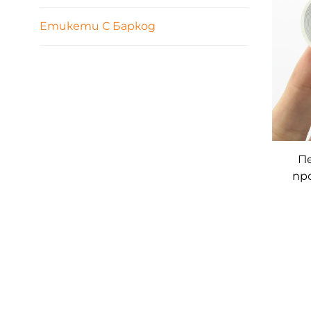
Етикети С Баркод
П
пр
з