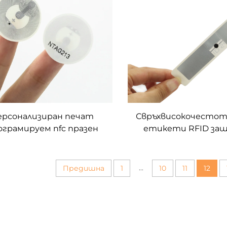
ерсонализиран печат
Свръхвисокочестот
ограмируем nfc празен
етикети RFID за
етикет ntag213 HF
етикет с голям об
алепващи етикети за
отпечатване на q
стикери
...
Предишна
1
10
11
12