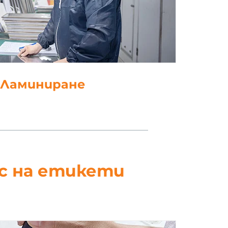
. Щанцоване
ес на етикети