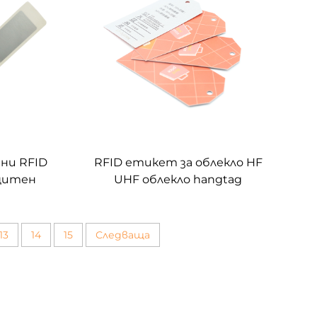
ни RFID
RFID етикет за облекло HF
щитен
UHF облекло hangtag
хват с
етикет rfid хартиени
r код
етикети за управление на
облекло
13
14
15
Следваща