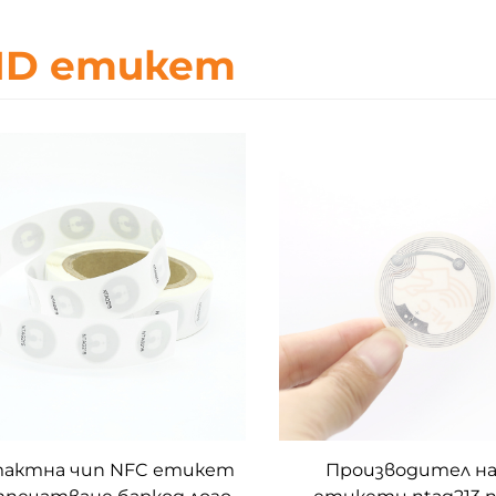
ID етикет
актна чип NFC етикет
Производител на