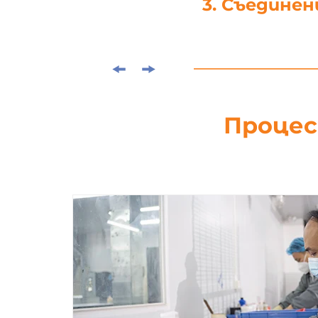
4. Щанцова
Процес