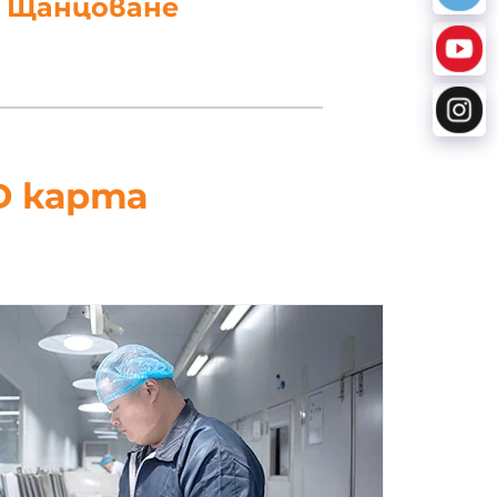
работка на данни
D карта