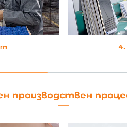
не
5
ен производствен проц