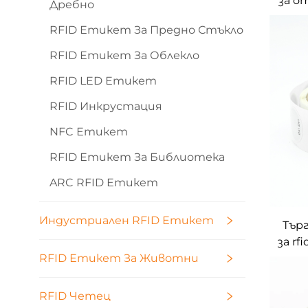
за о
Дребно
RFID Етикет За Предно Стъкло
RFID Етикет За Облекло
RFID LED Етикет
RFID Инкрустация
NFC Етикет
RFID Етикет За Библиотека
ARC RFID Етикет
Индустриален RFID Етикет
Тър
за rf
празе
RFID Етикет За Животни
RFID Четец