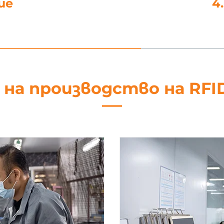
не
5. Об
 на производство на RFI