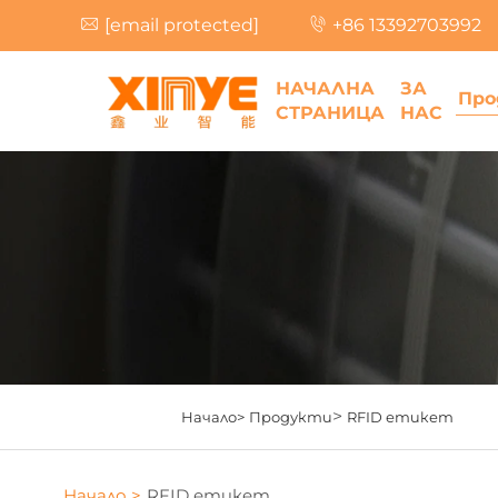
[email protected]
+86 13392703992
НАЧАЛНА
ЗА
Про
СТРАНИЦА
НАС
>
Начало>
Продукти
RFID етикет
Начало >
RFID етикет