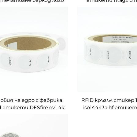
тпечатване баркод лого
етикети ntag213 n
RFID умня етикет
ntag216 1 инч диаме
персонализиран
етикет руло
производител
персонализир
говия на едро с фабрика
RFID кръгъл стикер 
id етикети DESfire ev1 4k
iso14443a hf етикет
н hf rfid стикер ролка за
EV1 8k pvc водоустой
продажба
етикет