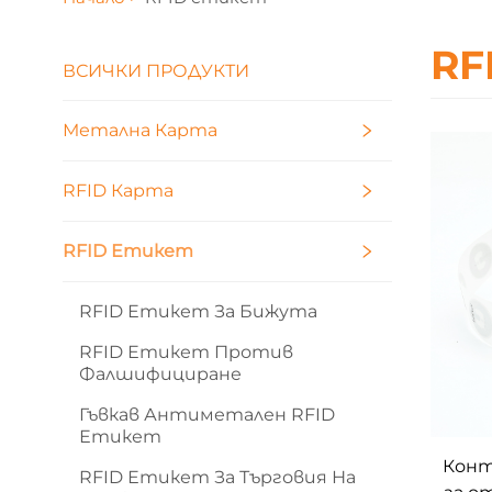
RF
ВСИЧКИ ПРОДУКТИ
Метална Карта
RFID Карта
RFID Етикет
RFID Етикет За Бижута
RFID Етикет Против
Фалшифициране
Гъвкав Антиметален RFID
Етикет
Конт
RFID Етикет За Търговия На