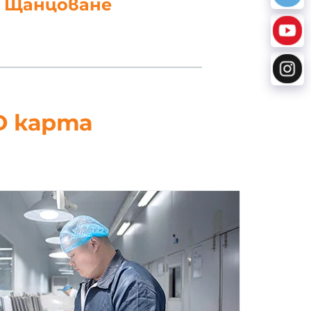
. Щанцоване
D карта