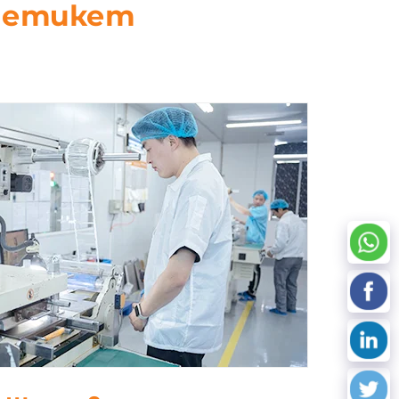
D етикет