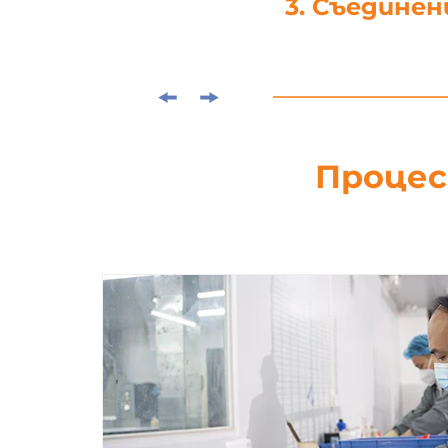
3. Съединен
Процес