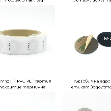
UHF облекло hangtag
доставчици walmar
тикет rfid хартиени
етикети управлен
кети за управление на
активи uid rfid ети
облекло
проследяване на ин
6 mhz HF PVC PET хартия
Търговия на едро 
 покритие термична
етикет водоусто
я rfid tarjetas nfc ntag215
презаписваем ntag 
икер персонализирана
етикет антиме
фабрика
епоксиден етике
социални мед