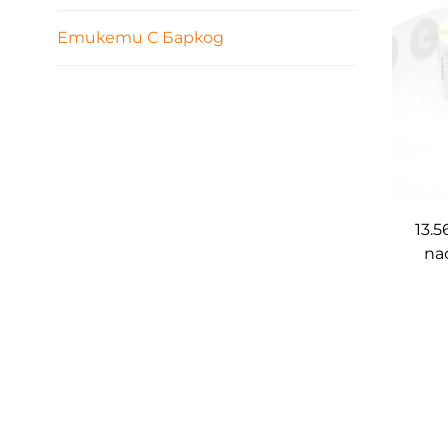
Етикети С Баркод
13.
па
ет