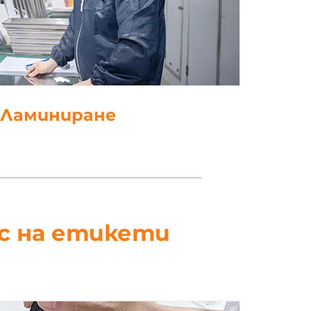
. Ламиниране
ес на етикети