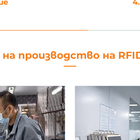
ие
4
 на производство на RFI