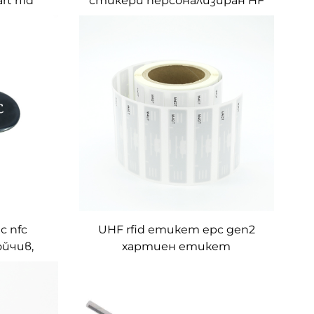
t rfid
стикери персонализиран HF
ие на
етикет срещу
кети за
фалшифициране за
вентара
проследяване на продукти
с nfc
UHF rfid етикет epc gen2
йчив,
хартиен етикет
216 nfc
производство по поръчка
тален
т за
ии