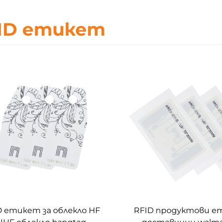
ID етикет
D етикет за облекло HF
RFID продуктови 