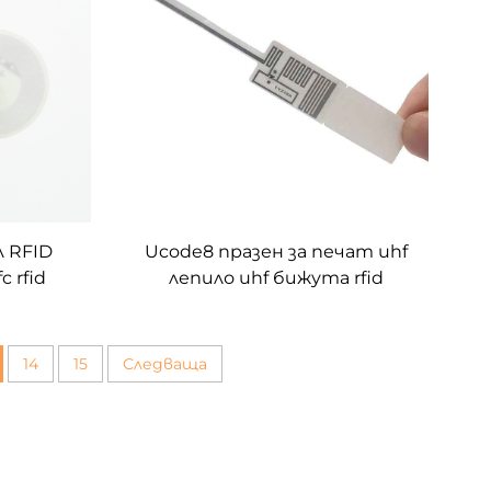
л RFID
Ucode8 празен за печат uhf
 rfid
лепило uhf бижута rfid
равление
етикет 93*14 mm
14
15
Следваща