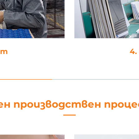
ат
4
ен производствен проц