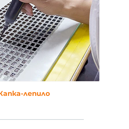
 Капка-лепило