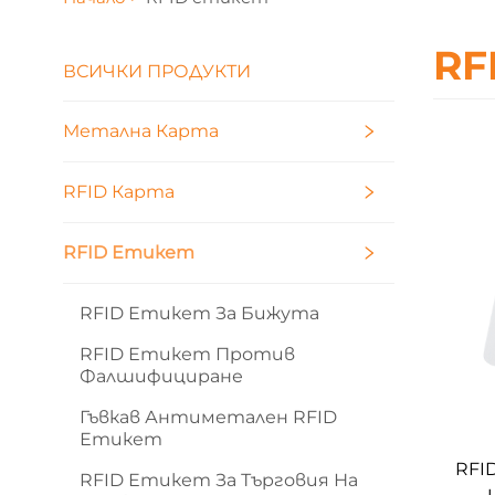
RF
ВСИЧКИ ПРОДУКТИ
Метална Карта
RFID Карта
RFID Етикет
RFID Етикет За Бижута
RFID Етикет Против
Фалшифициране
Гъвкав Антиметален RFID
Етикет
RFI
RFID Етикет За Търговия На