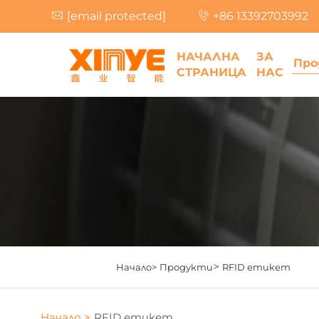
[email protected]
+86 13392703992
НАЧАЛНА
ЗА
Про
СТРАНИЦА
НАС
>
Начало>
Продукти
RFID етикет
Начало >
RFID етикет