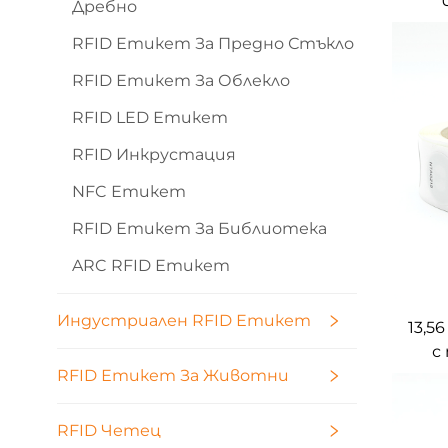
Дребно
е
RFID Етикет За Предно Стъкло
ети
RFID Етикет За Облекло
RFID LED Етикет
RFID Инкрустация
NFC Етикет
RFID Етикет За Библиотека
ARC RFID Етикет
Индустриален RFID Етикет
13,5
с
харти
RFID Етикет За Животни
ст
RFID Четец