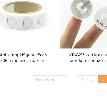
56mhz ntag215 записваем
NTAG213 чип кръгъ
сивен rfid електронен
етикет лепило nfc
икет PET nfc стикер
етикет ролка за уп
на активи
...
Предишна
1
11
12
13