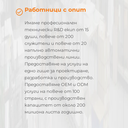
Работници с опит
Имаме професионален
технически R&D екип от 15
души, повече от 200
служители и повече от 20
напълно автоматични
производствени линии.
Предоставяне на услуги на
едно гише за проектиране,
разработка и производство.
Предоставяме OEM и ODM
услуги на повече от 100
страни, с производствен
капацитет от около 200
милиона листа годишно.