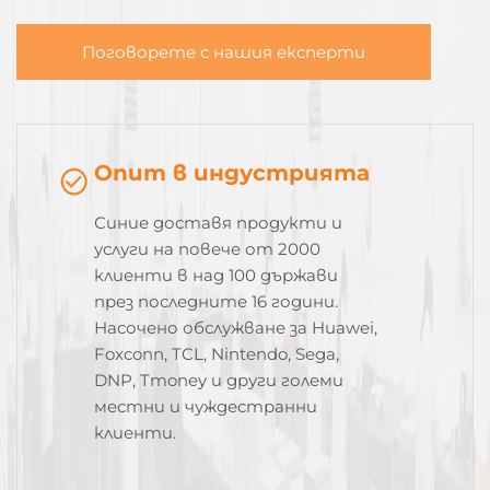
Поговорете с нашия експерти
Опит в индустрията
Синие доставя продукти и
услуги на повече от 2000
клиенти в над 100 държави
през последните 16 години.
Насочено обслужване за Huawei,
Foxconn, TCL, Nintendo, Sega,
DNP, Tmoney и други големи
местни и чуждестранни
клиенти.