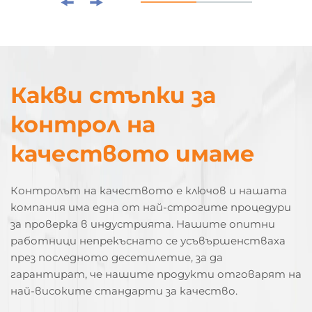
Какви стъпки за
контрол на
качеството имаме
Контролът на качеството е ключов и нашата
компания има една от най-строгите процедури
за проверка в индустрията. Нашите опитни
работници непрекъснато се усъвършенстваха
през последното десетилетие, за да
гарантират, че нашите продукти отговарят на
най-високите стандарти за качество.