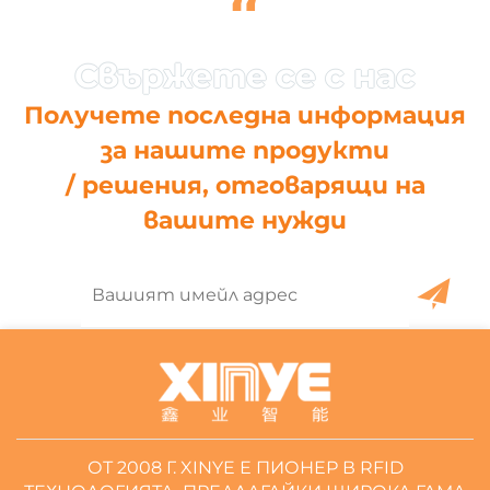
“
Получете последна информация
за нашите продукти
/ решения, отговарящи на
вашите нужди
ОТ 2008 Г. XINYE Е ПИОНЕР В RFID