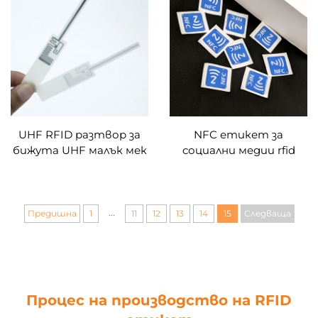
етикети етикети за
етикети
контейнери предмети
метални повърхности
UHF RFID разтвор за
NFC етикет за
бижута UHF малък мек
социални медии rfid
стикер за етикет
епоксиден етикет nfc
ntag213
...
Предишна
1
11
12
13
14
15
Следваща
Процес на производство на RFID