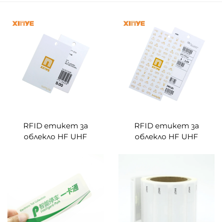
RFID етикет за
RFID етикет за
облекло HF UHF
облекло HF UHF
облекло hangtag
облекло hangtag
етикет rfid хартиени
етикет rfid хартиени
етикети за
етикети за
управление на облекло
управление на облекло