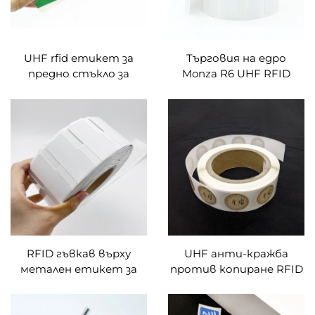
UHF rfid етикет за
Търговия на едро
предно стъкло за
Monza R6 UHF RFID
управление на
хартиени етикети за
превозни средства
интелигентни
етикети Празен
стикер за управление
на дребно
RFID гъвкав върху
UHF анти-кражба
метален етикет за
против копиране RFID
склад UHF
етикет RFID анти-
антиметални
фалшиви стикери