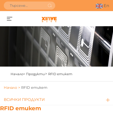
En
Получете оферта
>
Начало>
Продукти
RFID етикет
Начало >
RFID етикет
ВСИЧКИ ПРОДУКТИ
RFID етикет