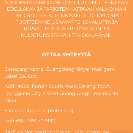
VUODESTA 2008 XINYE ON OLLUT RFID-TEKNIIKAN
EDELLÄKÄVIJÄ TARJOTEN KATTAVAN VALIKOIMAN
RFID-KORTTEJA, TUNNISTEITA JA LUKIJOITA.
TUOTTEEMME LISÄÄVÄT TEHOKKUUTTA JA
TURVALLISUUTTA ERI TOIMIALOILLA
KULJETUKSISTA VÄHITTÄISKAUPPAAN.
OTTAA YHTEYTTÄ
Company Name: Guangdong Xinye Intelligent
Label Co., Ltd.
Add: No.58, Fumin South Road, Dalang Town,
Dongguan City, 523781 Guangdongin maakunta,
Kiina.
Sähköposti:
[email protected]
Puh:
+86 13392703992
Jätä sähköpostiosoitteesi, niin otamme