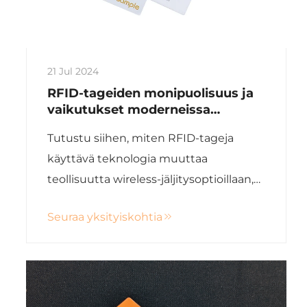
21 Jul 2024
RFID-tageiden monipuolisuus ja
vaikutukset moderneissa
sovelluksissa
Tutustu siihen, miten RFID-tageja
käyttävä teknologia muuttaa
teollisuutta wireless-jäljitysoptioillaan,
parantamalla tehokkuutta varastointi-,
Seuraa yksityiskohtia
terveydenhuolto- ja maatalousaloilla.
Kokeile tulevaisuuden
tietojenhallinnan kanssa Xinyen
innovatiivisten RFID-ratkaisujen avulla.