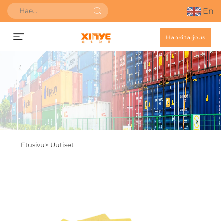
En
Hanki tarjous
Etusivu>
Uutiset