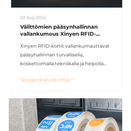
02 Aug 2024
Välittömien pääsynhallinnan
vallankumous Xinyen RFID-
korteilla
Xinyen RFID-kortit vallankumauttavat
pääsyhallinnan turvallisella,
koskettomalla tekniikalla ja helpolla
integroinnilla. Kokeile suurempaa
Seuraa yksityiskohtia
turvallisuutta ja helpotuksia jo tänään!