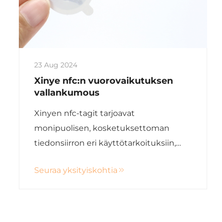
23 Aug 2024
Xinye nfc:n vuorovaikutuksen
vallankumous
Xinyen nfc-tagit tarjoavat
monipuolisen, kosketuksettoman
tiedonsiirron eri käyttötarkoituksiin,
turvallisista tapahtumista
Seuraa yksityiskohtia
interaktiiviseen markkinointiin ja
älykkäisiin laitteisiin.