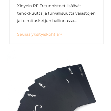
teknologialla
Xinyein RFID-tunnisteet lisäävät
tehokkuutta ja turvallisuutta varastojen
ja toimitusketjun hallinnassa
reaaliaikaisella seurannalla ja
Seuraa yksityiskohtia
räätälöityillä ratkaisuilla.