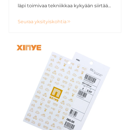
läpi toimivaa tekniikkaa kykyään siirtää
tietoja helposti eri alojen välillä. Kokeile
Seuraa yksityiskohtia
tulevaisuuden yhteydenottoa Xinyen
innovatiivisten NFC-ratkaisujen avulla.