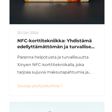
20 Oct 2024
NFC-korttitekniikka: Yhdistämä
edellyttämättömän ja turvallisen
välitön
Paranna helpotusta ja turvallisuutta
Xinyen NFC-korttitekniikalla, joka
tarjoaa sujuvia maksutapahtumia ja
vahvaa salausta eri teollisuudenaloille
Seuraa yksityiskohtia