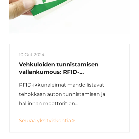
10 Oct 2024
Vehkuloiden tunnistamisen
vallankumous: RFID-
ikkunaleimien voima
RFID-ikkunaleimat mahdollistavat
tehokkaan auton tunnistamisen ja
hallinnan moottoritien
maksujärjestelmissä,
Seuraa yksityiskohtia
ajoneuvoparvekkeiden seurannassa ja
muissa sovelluksissa