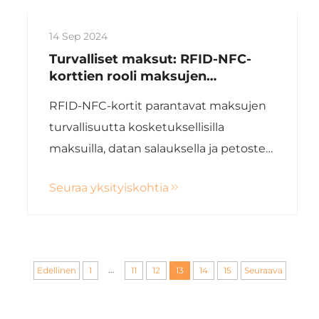
14 Sep 2024
Turvalliset maksut: RFID-NFC-
korttien rooli maksujen
turvallisuuden parantamisessa
RFID-NFC-kortit parantavat maksujen
turvallisuutta kosketuksellisilla
maksuilla, datan salauksella ja petosten
vähentämisellä. mukautettavia
Seuraa yksityiskohtia
ratkaisuja, korkea laadunvarmistus.
...
Edellinen
1
11
12
13
14
15
Seuraava