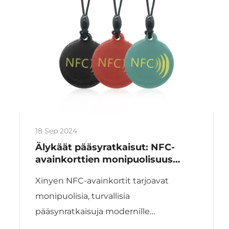
18 Sep 2024
Älykäät pääsyratkaisut: NFC-
avainkorttien monipuolisuus
modernissa turvasysteemeissä
Xinyen NFC-avainkortit tarjoavat
monipuolisia, turvallisia
pääsynratkaisuja modernille
turvasysteemille kestollisuudella ja