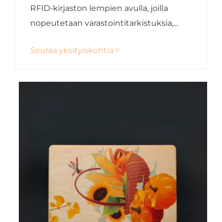
RFID-kirjaston lempien avulla, joilla
nopeutetaan varastointitarkistuksia,
vähennetään varastovarojen varastointia
Seuraa yksityiskohtia
ja parannetaan asiakaskokemusta