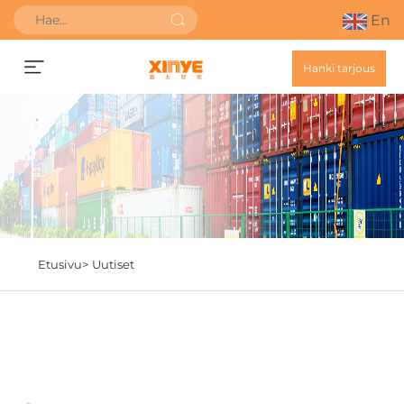
En
Hanki tarjous
Etusivu>
Uutiset