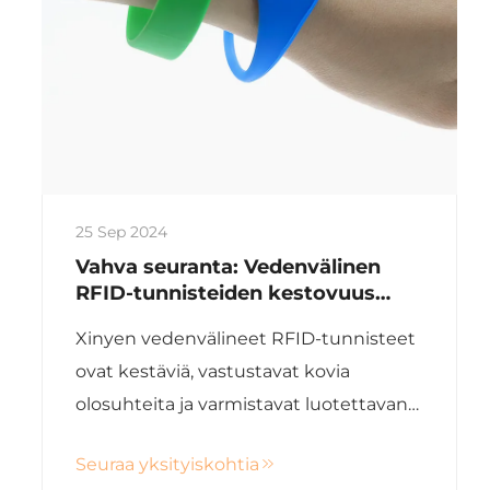
25 Sep 2024
Vahva seuranta: Vedenvälinen
RFID-tunnisteiden kestovuus
kovissa ympäristöissä
Xinyen vedenvälineet RFID-tunnisteet
ovat kestäviä, vastustavat kovia
olosuhteita ja varmistavat luotettavan
seurannan ja tietojen tarkkuuden eri
Seuraa yksityiskohtia
teollisuudenaloille