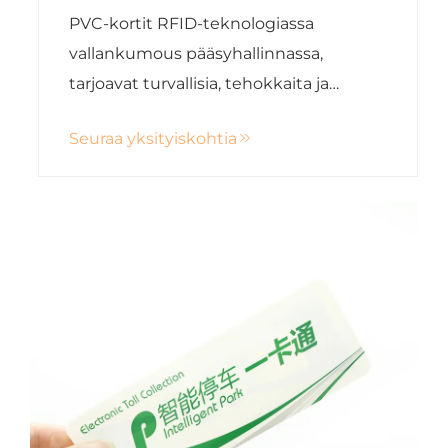
korteilla
PVC-kortit RFID-teknologiassa
vallankumous pääsyhallinnassa,
tarjoavat turvallisia, tehokkaita ja
kosketukseltaan vapaita
Seuraa yksityiskohtia
pääsynratkaisuja moderneille
organisaatioille