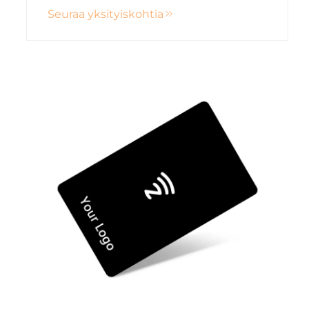
Seuraa yksityiskohtia
mukauttamismahdollisuuksilla.