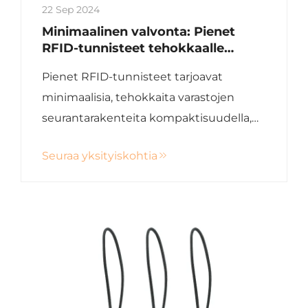
22 Sep 2024
Minimaalinen valvonta: Pienet
RFID-tunnisteet tehokkaalle
varastojen seurannalle
Pienet RFID-tunnisteet tarjoavat
minimaalisia, tehokkaita varastojen
seurantarakenteita kompaktisuudella,
kestolla, energiateholla ja
Seuraa yksityiskohtia
monipuolisuuudella.