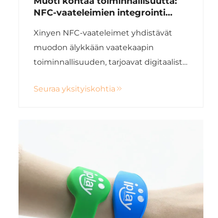
Muoti kohtaa toiminnallisuutta:
NFC-vaateleimien integrointi
älykkäissä vaatekaapeissa
Xinyen NFC-vaateleimet yhdistävät
muodon älykkään vaatekaapin
toiminnallisuuden, tarjoavat digitaalista
identiteettiä, huoltotietoja ja
Seuraa yksityiskohtia
henkilökohtaisia
asustehdontaehdotuksia