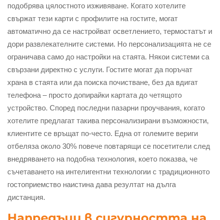
подобрява цялостното изживяване. Когато хотелите
свържат тези карти с профилите на гостите, могат
автоматично да се настройват осветлението, термостатът и
дори развлекателните системи. Но персонализацията не се
ограничава само до настройки на стаята. Някои системи са
свързани директно с услуги. Гостите могат да поръчат
храна в стаята или да поиска почистване, без да вдигат
телефона – просто допирайки картата до четящото
устройство. Според последни пазарни проучвания, когато
хотелите предлагат такива персонализирани възможности,
клиентите се връщат по-често. Една от големите вериги
отбеляза около 30% повече повтарящи се посетители след
внедряването на подобна технология, което показва, че
съчетаването на интелигентни технологии с традиционното
гостоприемство наистина дава резултат на дълга
дистанция.
Напредъци в сигурността на