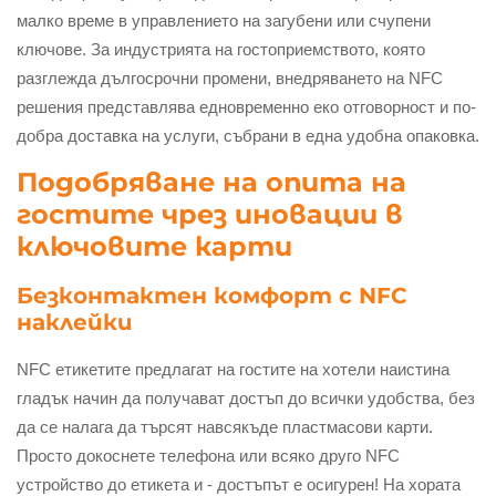
малко време в управлението на загубени или счупени
ключове. За индустрията на гостоприемството, която
разглежда дългосрочни промени, внедряването на NFC
решения представлява едновременно еко отговорност и по-
добра доставка на услуги, събрани в една удобна опаковка.
Подобряване на опита на
гостите чрез иновации в
ключовите карти
Безконтактен комфорт с NFC
наклейки
NFC етикетите предлагат на гостите на хотели наистина
гладък начин да получават достъп до всички удобства, без
да се налага да търсят навсякъде пластмасови карти.
Просто докоснете телефона или всяко друго NFC
устройство до етикета и - достъпът е осигурен! На хората