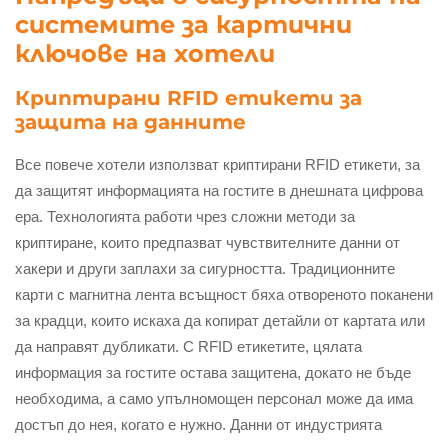
системите за картични
ключове на хотели
Криптирани RFID етикети за
защита на данните
Все повече хотели използват криптирани RFID етикети, за
да защитят информацията на гостите в днешната цифрова
ера. Технологията работи чрез сложни методи за
криптиране, които предпазват чувствителните данни от
хакери и други заплахи за сигурността. Традиционните
карти с магнитна лента всъщност бяха отвореното поканени
за крадци, които искаха да копират детайли от картата или
да направят дубликати. С RFID етикетите, цялата
информация за гостите остава защитена, докато не бъде
необходима, а само упълномощен персонал може да има
достъп до нея, когато е нужно. Данни от индустрията