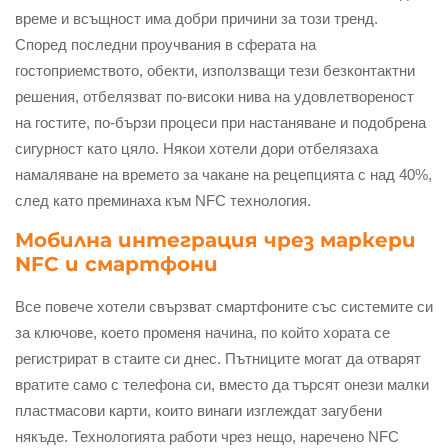
време и всъщност има добри причини за този тренд.
Според последни проучвания в сферата на
гостоприемството, обекти, използващи тези безконтактни
решения, отбелязват по-високи нива на удовлетвореност
на гостите, по-бързи процеси при настаняване и подобрена
сигурност като цяло. Някои хотели дори отбелязаха
намаляване на времето за чакане на рецепцията с над 40%,
след като преминаха към NFC технология.
Мобилна интеграция чрез маркери
NFC и смартфони
Все повече хотели свързват смартфоните със системите си
за ключове, което променя начина, по който хората се
регистрират в стаите си днес. Пътниците могат да отварят
вратите само с телефона си, вместо да търсят онези малки
пластмасови карти, които винаги изглеждат загубени
някъде. Технологията работи чрез нещо, наречено NFC