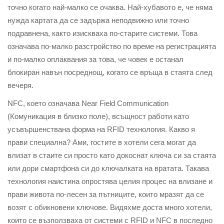
точно когато най-малко се очаква. Най-хубавото е, че няма
нужда картата да се задържа неподвижно или точно
подравнена, както изискваха по-старите системи. Това
означава по-малко разстройство по време на регистрацията
и по-малко оплаквания за това, че човек е останал
блокиран навън посреднощ, когато се връща в стаята след
вечеря.
NFC, което означава Near Field Communication
(Комуникация в близко поле), всъщност работи като
усъвършенствана форма на RFID технология. Какво я
прави специална? Ами, гостите в хотели сега могат да
влизат в стаите си просто като докоснат ключа си за стаята
или дори смартфона си до ключалката на вратата. Такава
технология наистина опростява целия процес на влизане и
прави живота по-лесен за пътниците, които мразят да се
возят с обикновени ключове. Видяхме доста много хотели,
които се възползваха от системи с RFID и NFC в последно