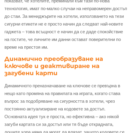
показват, че хотелите, преминали към тази по-нова
технология, имат по-малко случаи на неправомерен достъп
до стаи. За мениджърите на хотели, използването на тези
сигурни етикети не е просто начин да следват най-новите
гаджета – това всъщност е начин да се даде спокойствие
на гостите, че личните им данни остават поверителни по
време на престоя им.
Динамично преобразуване на
ключове и деактивиране на
загубени карти
Динамичното преназначаване на ключове се превърна в
нещо като промяна на правилата на играта, когато става
въпрос за подобряване на сигурността в хотели, чрез
постоянно актуализиране на кодовете за достъп.
Основната идея тук е проста, но ефективна – ако някой
загуби картата си за достъп или тя бъде открадната,
лошите хора няма да могат да влязат, защото кодовете се