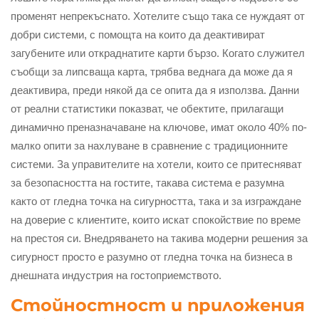
променят непрекъснато. Хотелите също така се нуждаят от
добри системи, с помощта на които да деактивират
загубените или откраднатите карти бързо. Когато служител
съобщи за липсваща карта, трябва веднага да може да я
деактивира, преди някой да се опита да я използва. Данни
от реални статистики показват, че обектите, прилагащи
динамично преназначаване на ключове, имат около 40% по-
малко опити за нахлуване в сравнение с традиционните
системи. За управителите на хотели, които се притесняват
за безопасността на гостите, такава система е разумна
както от гледна точка на сигурността, така и за изграждане
на доверие с клиентите, които искат спокойствие по време
на престоя си. Внедряването на такива модерни решения за
сигурност просто е разумно от гледна точка на бизнеса в
днешната индустрия на гостоприемството.
Стойностност и приложения