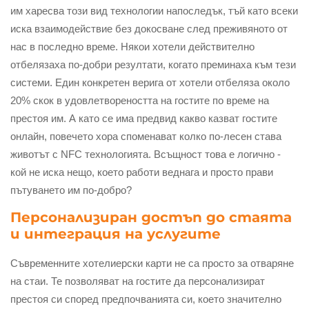
им харесва този вид технологии напоследък, тъй като всеки
иска взаимодействие без докосване след преживяното от
нас в последно време. Някои хотели действително
отбелязаха по-добри резултати, когато преминаха към тези
системи. Един конкретен верига от хотели отбеляза около
20% скок в удовлетвореността на гостите по време на
престоя им. А като се има предвид какво казват гостите
онлайн, повечето хора споменават колко по-лесен става
животът с NFC технологията. Всъщност това е логично -
кой не иска нещо, което работи веднага и просто прави
пътуването им по-добро?
Персонализиран достъп до стаята
и интеграция на услугите
Съвременните хотелиерски карти не са просто за отваряне
на стаи. Те позволяват на гостите да персонализират
престоя си според предпочванията си, което значително