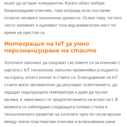
искат да останат конкурентни. Когато обект избере
биоразградими ключове, това изпраща ясно послание
относно неговите екологични ценности. Освен това, гостите
често запомнят и оценяват този вид внимателен жест по
време на престоя си.
Интеграция на IoT за умно
персонализиране на стаите
Хотелите започват да свързват системите си за ключове с
картата с IoT технологии, напълно променяйки усещането
на хората, когато влизат в стаите си. Благодарение на IoT
стаите могат автоматично да регулират осветлението, да
зададат подходящата температура и дори да пуснат
музика, в зависимост от предпочитанията на всеки гост. В
момента се наблюдава следващата голяма стъпка в
технологичното развитие на хотелите чрез по-тесни връзки
между онези пластмасови ключове и всевъзможни умни