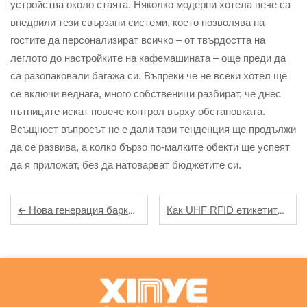
устройства около стаята. Няколко модерни хотела вече са
внедрили тези свързани системи, което позволява на
гостите да персонализират всичко – от твърдостта на
леглото до настройките на кафемашината – още преди да
са разопаковали багажа си. Въпреки че не всеки хотел ще
се включи веднага, много собственици разбират, че днес
пътниците искат повече контрол върху обстановката.
Всъщност въпросът не е дали тази тенденция ще продължи
да се развива, а колко бързо по-малките обекти ще успеят
да я приложат, без да натоварват бюджетите си.
Как UHF RFID етикетите променят управлението на логистическата верига
Нова генерация баркод етикети: Идентификация на газови цилиндри, устойчиви към високи температури и корозия