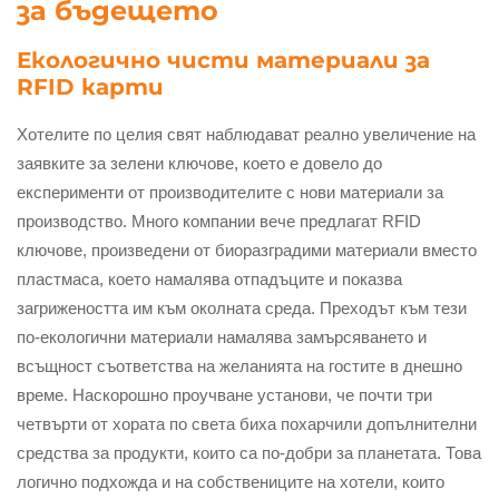
за бъдещето
Екологично чисти материали за
RFID карти
Хотелите по целия свят наблюдават реално увеличение на
заявките за зелени ключове, което е довело до
експерименти от производителите с нови материали за
производство. Много компании вече предлагат RFID
ключове, произведени от биоразградими материали вместо
пластмаса, което намалява отпадъците и показва
загрижеността им към околната среда. Преходът към тези
по-екологични материали намалява замърсяването и
всъщност съответства на желанията на гостите в днешно
време. Наскорошно проучване установи, че почти три
четвърти от хората по света биха похарчили допълнителни
средства за продукти, които са по-добри за планетата. Това
логично подхожда и на собствениците на хотели, които