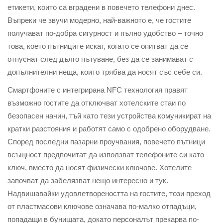
етикети, които са вградени в повечето телефони днес.
Въпреки че звучи модерно, най-важното е, че гостите
получават по-добра сигурност и пълно удобство – точно
това, което пътниците искат, когато се опитват да се
отпуснат след дълго пътуване, без да се занимават с
допълнителни неща, които трябва да носят със себе си.
Смартфоните с интегрирана NFC технология правят
възможно гостите да отключват хотелските стаи по
безопасен начин, тъй като тези устройства комуникират на
кратки разстояния и работят само с одобрено оборудване.
Според последни пазарни проучвания, повечето пътници
всъщност предпочитат да използват телефоните си като
ключ, вместо да носят физически ключове. Хотелите
започват да забелязват нещо интересно и тук.
Надвишавайки удовлетвореността на гостите, този преход
от пластмасови ключове означава по-малко отпадъци,
попадащи в бунищата, докато персоналът прекарва по-