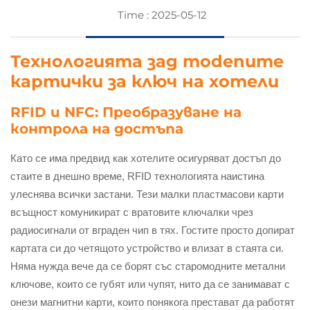
Time : 2025-05-12
Технологията зад modenите
картички за ключ на хотели
RFID и NFC: Преобразуване на
контрола на достъпа
Като се има предвид как хотелите осигуряват достъп до
стаите в днешно време, RFID технологията наистина
улеснява всички застани. Тези малки пластмасови карти
всъщност комуникират с вратовите ключалки чрез
радиосигнали от вграден чип в тях. Гостите просто допират
картата си до четящото устройство и влизат в стаята си.
Няма нужда вече да се борят със старомодните метални
ключове, които се губят или чупят, нито да се занимават с
онези магнитни карти, които понякога престават да работят