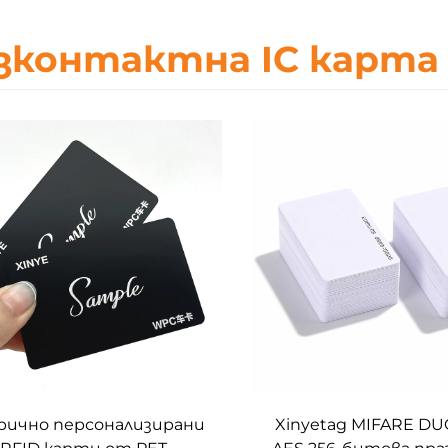
зконтактна IC карта
рично персонализирани
Xinyetag MIFARE DU