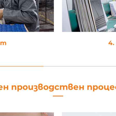
не
5
ен производствен проц