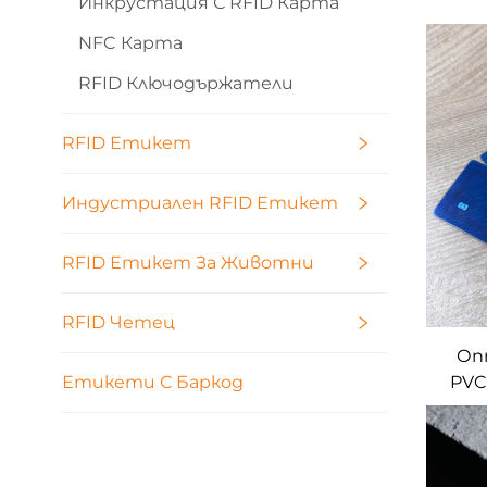
Инкрустация С RFID Карта
мат
NFC Карта
k
ста
RFID Ключодържатели
RFID Етикет
Индустриален RFID Етикет
RFID Етикет За Животни
RFID Четец
Оп
PVC
Етикети С Баркод
анте
конт
инт