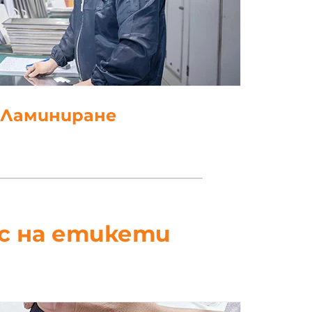
. Щанцоване
ес на етикети