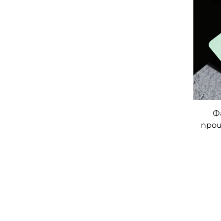
Ф
прои
тр