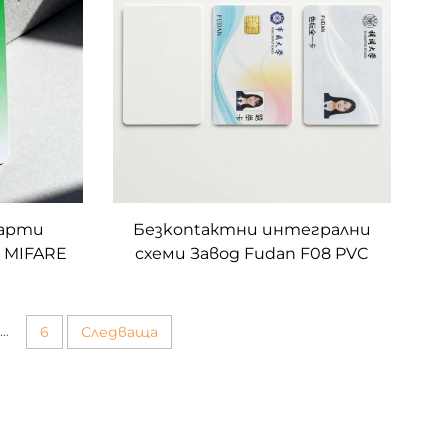
карти
Безkontактни интегрални
z MIFARE
схеми Завод Fudan F08 PVC
рта за
RFID умна кампус ID карта за
ортни
студенти
...
6
Следваща