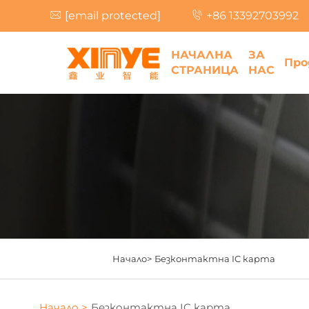
[email protected]
+86 13392703992
НАЧАЛНА
ЗА
Про
СТРАНИЦА
НАС
Начало>
Безконтактна IC карта
Начало >
Безконтактна IC карта