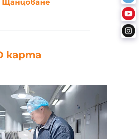
работка на данни
D карта