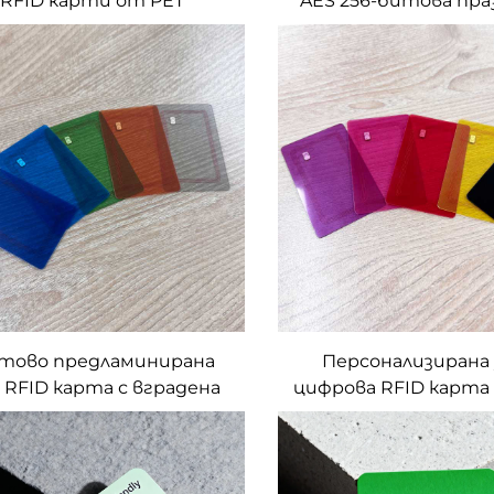
RFID карти от PET
AES 256-битова пра
ериал, MIFARE DUOX, 4
RFID карта за влиз
B, AES-128, за зарядни
превозни средс
нции за електромобили
(EV)
тово предламинирана
Персонализирана
 RFID карта с вградена
цифрова RFID карта
на, прозрачни карти за
13,56 MHz, черна и пр
рол на достъпа от PVC,
за бизнес цел
елигентни NFC карти