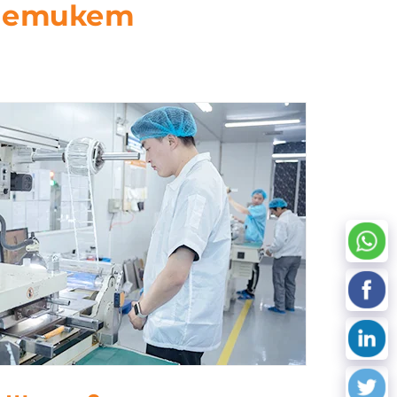
D етикет