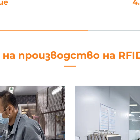
не
5. Об
 на производство на RFI