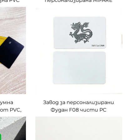
зна PVC
персонализирана MIFARE
ане на
DUOX PVC празна RFID карта
тва
за сигурен контрол на
достъпа
 умна
Завод за персонализирани
 от PVC,
Фудан F08 чисти PC
озрачна,
материали RFID
и
идентификационни карти
за идентифициране