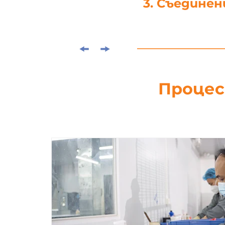
4. Щанцова
Процес