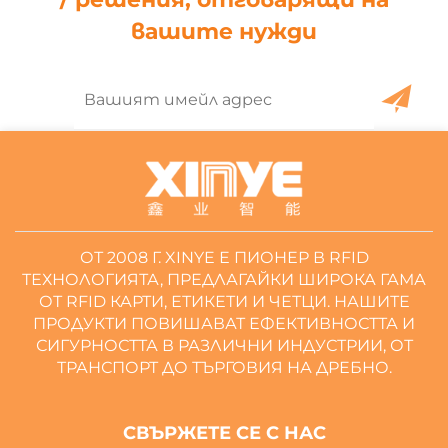
вашите нужди
ОТ 2008 Г. XINYE Е ПИОНЕР В RFID
ТЕХНОЛОГИЯТА, ПРЕДЛАГАЙКИ ШИРОКА ГАМА
ОТ RFID КАРТИ, ЕТИКЕТИ И ЧЕТЦИ. НАШИТЕ
ПРОДУКТИ ПОВИШАВАТ ЕФЕКТИВНОСТТА И
СИГУРНОСТТА В РАЗЛИЧНИ ИНДУСТРИИ, ОТ
ТРАНСПОРТ ДО ТЪРГОВИЯ НА ДРЕБНО.
СВЪРЖЕТЕ СЕ С НАС