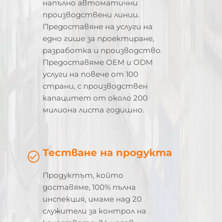
напълно автоматични
производствени линии.
Предоставяне на услуги на
едно гише за проектиране,
разработка и производство.
Предоставяме OEM и ODM
услуги на повече от 100
страни, с производствен
капацитет от около 200
милиона листа годишно.
Тестване на продукта
Продуктът, който
доставяме, 100% пълна
инспекция, имаме над 20
служители за контрол на