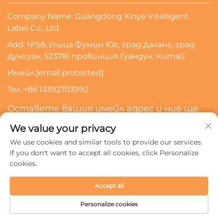
Company Name: Guangdong Xinye Intelligent
Label Co., Ltd.
Add: №58, Улица Фумин Юг, град Даланг, град
Дунгуан, 523781 провинция Гуандун, Китай.
Имейл:
[email protected]
Тел.:
+86 13392703992
Оставете вашия имейл адрес и ние ще
се свържем с вас
We value your privacy
We use cookies and similar tools to provide our services.
Абонирайте Се
If you don't want to accept all cookies, click Personalize
cookies.
Всички права запазени © 2024 Guangdong Xinye
Accept all
Intelligent Label Co., Ltd.
Политика за поверителност
Personalize cookies