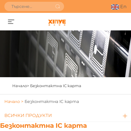
En
Получете оферта
Начало>
Безконтактна IC карта
Начало >
Безконтактна IC карта
ВСИЧКИ ПРОДУКТИ
Безконтактна IC карта