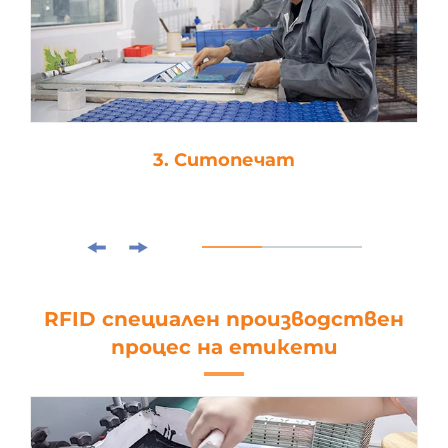
3. Ситопечат
RFID специален производствен
процес на етикети