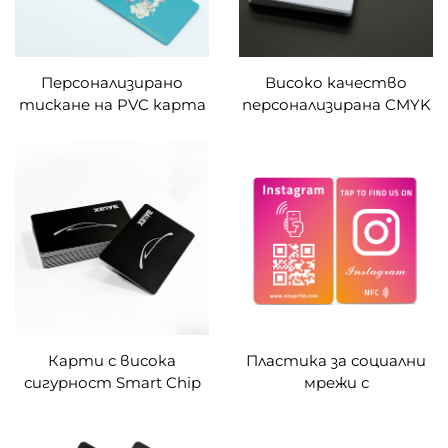
Персонализирано
Високо качество
тискане на PVC карта
персонализирана CMYK
размер 0.76mm
печат на лого HF PVC
дебелина PVC членски
умна карта
карта / VIP карта /
Пластикова RFID NFC
бизнес карта с баркод
бизнес карта за
и серийен номер
членски карти
Карти с висока
Пластика за социални
сигурност Smart Chip
мрежи с
NXP-mifare Desfire-2K
идентификационен
4K 8K EV1 EV3 RFID
номер, NFC карта за