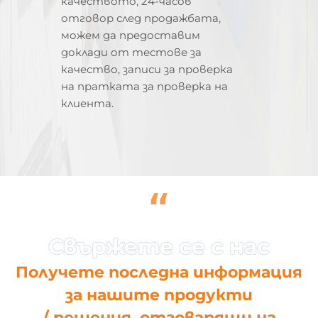
качеството, 24-часов
отговор след продажбата,
можем да предоставим
доклади от тестове за
качество, записи за проверка
на пратката за проверка на
клиента.
“
Получете последна информация
за нашите продукти
/ решения, отговарящи на