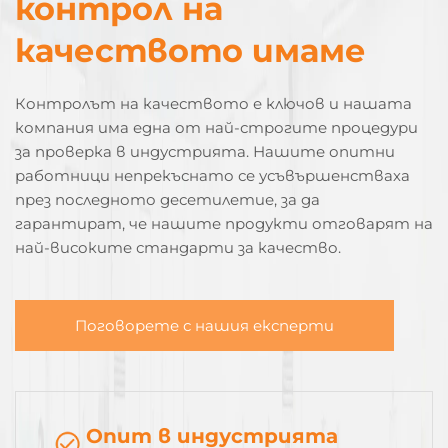
контрол на
качеството имаме
Контролът на качеството е ключов и нашата
компания има една от най-строгите процедури
за проверка в индустрията. Нашите опитни
работници непрекъснато се усъвършенстваха
през последното десетилетие, за да
гарантират, че нашите продукти отговарят на
най-високите стандарти за качество.
Поговорете с нашия експерти
Опит в индустрията