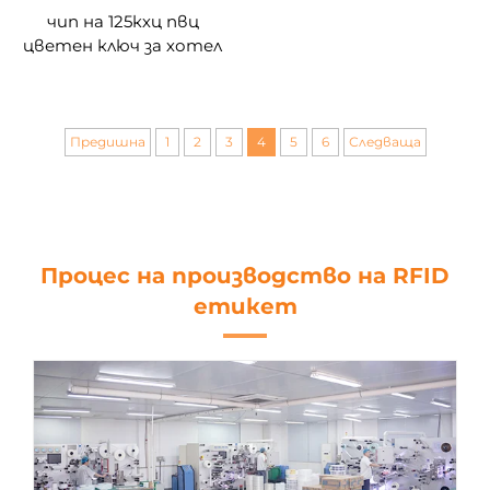
чип на 125кхц пвц
цветен ключ за хотел
rfid карта
Предишна
1
2
3
4
5
6
Следваща
Процес на производство на RFID
етикет