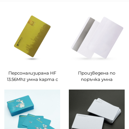
Персонализирана HF
Произведена по
13.56Mhz умна карта с
поръчка умна
програмируем златен
висококоерентна
шелков печат PVC
магнитна карта от
бизнес умна карта NFC
PVC материал RFID
карта
полосова карта