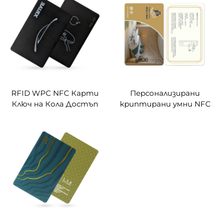
Карти за електронни
контактно
карти за оплата,
програмиране, цифров
зареждане и контрол
бизнес QR код поп
на достъпа при
карта,
транспорт
персонализирана
RFID WPC NFC Карти
Персонализирани
Ключ на Кола Достъп
криптирани умни NFC
до Врата
ключови карти
13.56Mhz MIFARE Classic
1K за контрол на
достъп PVC RFID
хотелски ключови
карти