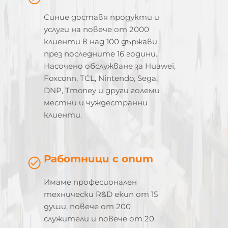
Синие доставя продукти и
услуги на повече от 2000
клиенти в над 100 държави
през последните 16 години.
Насочено обслужване за Huawei,
Foxconn, TCL, Nintendo, Sega,
DNP, Tmoney и други големи
местни и чуждестранни
клиенти.
Работници с опит
Имаме професионален
технически R&D екип от 15
души, повече от 200
служители и повече от 20