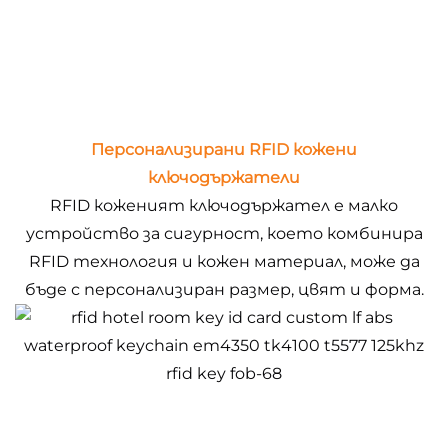
Персонализирани RFID кожени
ключодържатели
RFID коженият ключодържател е малко
устройство за сигурност, което комбинира
RFID технология и кожен материал, може да
бъде с персонализиран размер, цвят и форма.