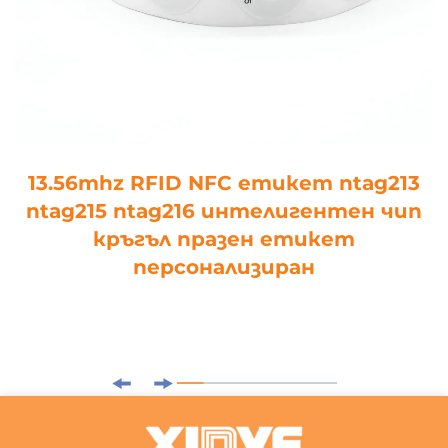
13.56mhz RFID NFC етикет ntag213
ntag215 ntag216 интелигентен чип
кръгъл празен етикет
персонализиран