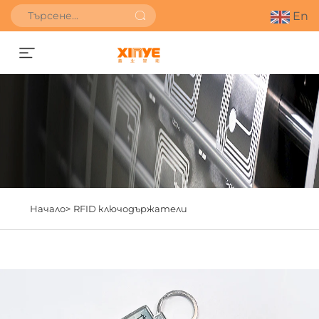
En
Получете оферта
Начало>
RFID ключодържатели