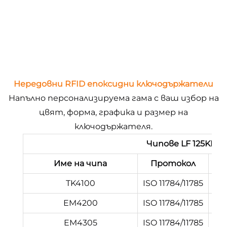
Нередовни RFID епоксидни ключодържатели
Напълно персонализируема гама с ваш избор на
цвят, форма, графика и размер на
ключодържателя.
Чипове LF 125KHZ 
Име на чипа
Протокол
Пр
TK4100
ISO 11784/11785
EM4200
ISO 11784/11785
EM4305
ISO 11784/11785