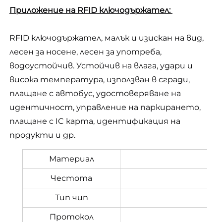
Приложение на RFID ключодържател: 
RFID ключодържател, малък и изискан на вид, 
лесен за носене, лесен за употреба, 
водоустойчив. Устойчив на влага, удари и 
висока температура, използван в сгради, 
плащане с автобус, удостоверяване на 
идентичност, управление на паркирането, 
плащане с IC карта, идентификация на 
продукти и др. 
Материал
Честота
Тип чип
Протокол
IS