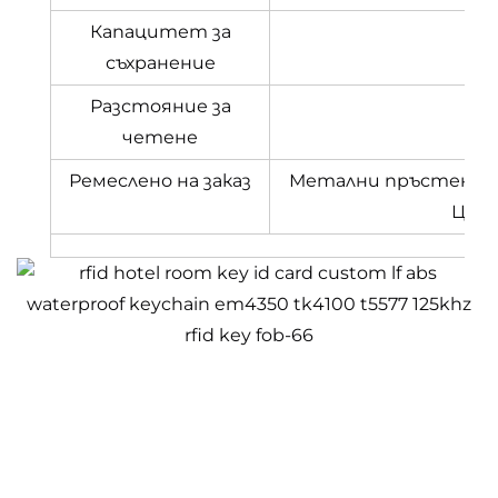
Капацитет за
съхранение
Разстояние за
четене
Ремеслено на заказ
Метални пръстени/Ла
Цвет