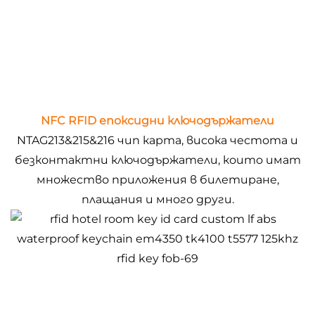
NFC RFID епоксидни ключодържатели
NTAG213&215&216 чип карта, висока честота и
безконтактни ключодържатели, които имат
множество приложения в билетиране,
плащания и много други.