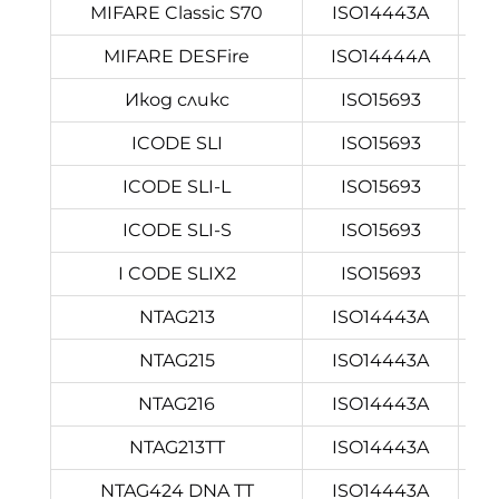
MIFARE Classic S70
ISO14443A
MIFARE DESFire
ISO14444A
Икод сликс
ISO15693
ICODE SLI
ISO15693
ICODE SLI-L
ISO15693
ICODE SLI-S
ISO15693
I CODE SLIX2
ISO15693
ПО
NTAG213
ISO14443A
NTAG215
ISO14443A
NTAG216
ISO14443A
1
NTAG213TT
ISO14443A
NTAG424 DNA TT
ISO14443A