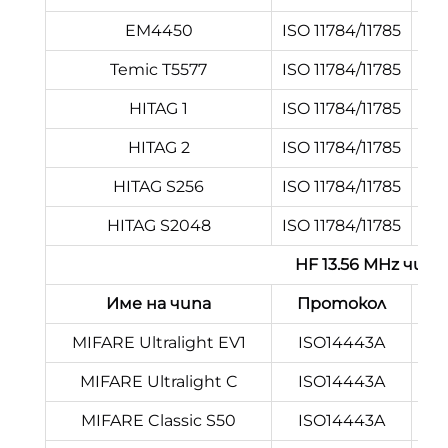
EM4450
ISO 11784/11785
Temic T5577
ISO 11784/11785
HITAG 1
ISO 11784/11785
HITAG 2
ISO 11784/11785
HITAG S256
ISO 11784/11785
HITAG S2048
ISO 11784/11785
HF 13.56 MHz чи
Име на чипа
Протокол
Пр
MIFARE Ultralight EV1
ISO14443A
MIFARE Ultralight C
ISO14443A
MIFARE Classic S50
ISO14443A