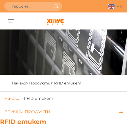
En
Получете оферта
>
Начало>
Продукти
RFID етикет
Начало >
RFID етикет
ВСИЧКИ ПРОДУКТИ
RFID етикет