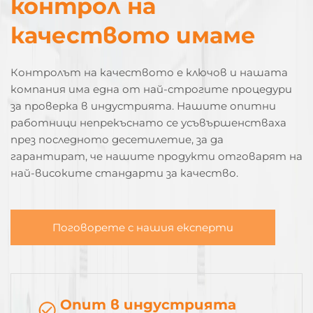
контрол на
качеството имаме
Контролът на качеството е ключов и нашата
компания има една от най-строгите процедури
за проверка в индустрията. Нашите опитни
работници непрекъснато се усъвършенстваха
през последното десетилетие, за да
гарантират, че нашите продукти отговарят на
най-високите стандарти за качество.
Поговорете с нашия експерти
Опит в индустрията