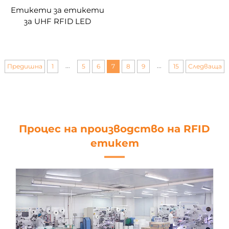
Етикети за етикети
за UHF RFID LED
осветление за дълги
разстояния за
магазини/складове/
книжарници/
...
...
Предишна
1
5
6
7
8
9
15
Следваща
управление на
лабораторно
оборудване
Процес на производство на RFID
етикет