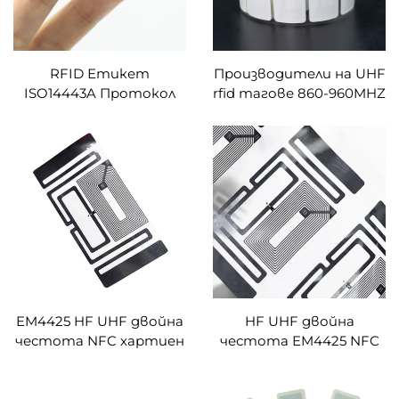
RFID Етикет
Производители на UHF
ISO14443A Протокол
rfid тагове 860-960MHZ
PLUS X/SE/EV1 Чип
празен RFID стикер за
13.56MHz Кръгъл 30mm
предно стъкло за
NFC Хартиен Стикер
печат
Рулон
EM4425 HF UHF двойна
HF UHF двойна
честота NFC хартиен
честота EM4425 NFC
наклейка за печат с
стикер AES 128
празни RFID етикети с
криптиране против