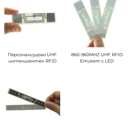
антитампонови
подправяне RFID
свойства
хартиен етикет по
поръчка
Персонализиран UHF
860-960MHZ UHF RFID
интелигентен RFID
Етикет с LED
LED етикет за
светлина за
управление на архив на
управление на
библиотечни
библиотечни файлове
документи