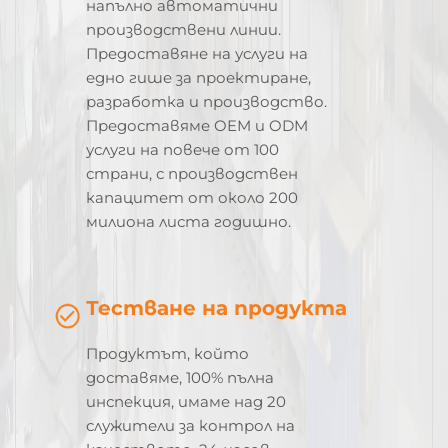
напълно автоматични
производствени линии.
Предоставяне на услуги на
едно гише за проектиране,
разработка и производство.
Предоставяме OEM и ODM
услуги на повече от 100
страни, с производствен
капацитет от около 200
милиона листа годишно.
Тестване на продукта
Продуктът, който
доставяме, 100% пълна
инспекция, имаме над 20
служители за контрол на