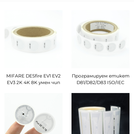
MIFARE DESfire EV1 EV2
Програмируем етикет
EV3 2K 4K 8K умен чип
D81/D82/D83 ISO/IEC
кръгли PVC RFID
14443A кръгъл размер с
стикери NFC етикети
лепило NFC RFID
по желание
етикет/плочка/ярлык
за социални мрежи