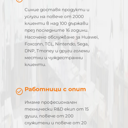
Синие доставя продукти и
услуги на повече от 2000
клиенти в над 100 държави
през последните 16 години.
Насочено обслужване за Huawei,
Foxconn, TCL, Nintendo, Sega,
DNP, Tmoney и други големи
местни и чуждестранни
клиенти.
Работници с опит
Имаме професионален
технически R&D екип от 15
души, повече от 200
служители и повече от 20