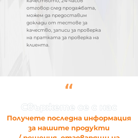
качеството, 24-часов
отговор след продажбата,
можем да предоставим
доклади от тестове за
качество, записи за проверка
на пратката за проверка на
клиента.
“
Получете последна информация
за нашите продукти
/ решения, отговарящи на