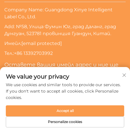
Company Name: Guangdong Xinye Intelligent
Label Co., Ltd.
Add: №58, Улица Фумин Юг, град Даланг, град
Дунгуан, 523781 провинция Гуандун, Китай.
Имейл:
[email protected]
Тел.:
+86 13392703992
Оставете вашия имейл адрес и ние ще
се свържем с вас
We value your privacy
We use cookies and similar tools to provide our services.
Абонирайте Се
If you don't want to accept all cookies, click Personalize
cookies.
Всички права запазени © 2024 Guangdong Xinye
Accept all
Intelligent Label Co., Ltd.
Политика за поверителност
Personalize cookies