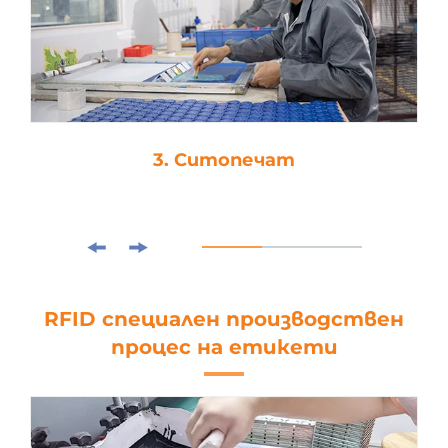
3. Ситопечат
RFID специален производствен
процес на етикети