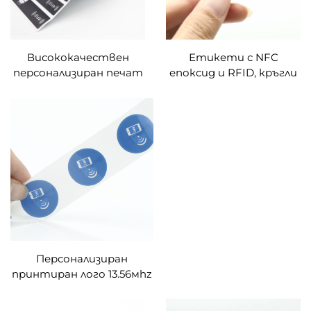
Висококачествен
Етикети с NFC
персонализиран печат
епоксид и RFID, кръгли
RFID етикети за
PVC етикети,
предно стъкло
влагозащитни,
стикери UHF предно
красиви карти за
стъкло на автомобил
социални мрежи за
UHF пасивен етикет
прикрепване на
мобилен телефон
Персонализиран
принтиран лого 13.56мhz
умна етикет-стикер с
чип