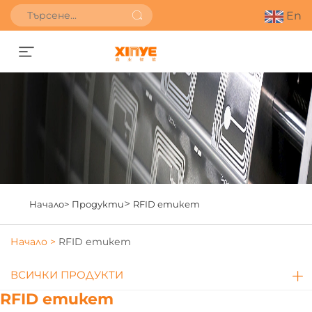
En
Получете оферта
>
Начало>
Продукти
RFID етикет
Начало >
RFID етикет
ВСИЧКИ ПРОДУКТИ
RFID етикет