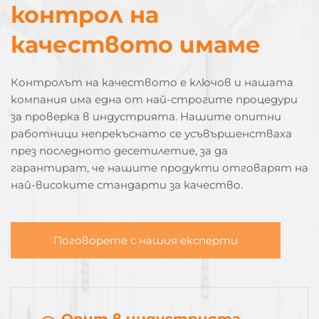
контрол на
качеството имаме
Контролът на качеството е ключов и нашата
компания има една от най-строгите процедури
за проверка в индустрията. Нашите опитни
работници непрекъснато се усъвършенстваха
през последното десетилетие, за да
гарантират, че нашите продукти отговарят на
най-високите стандарти за качество.
Поговорете с нашия експерти
Опит в индустрията