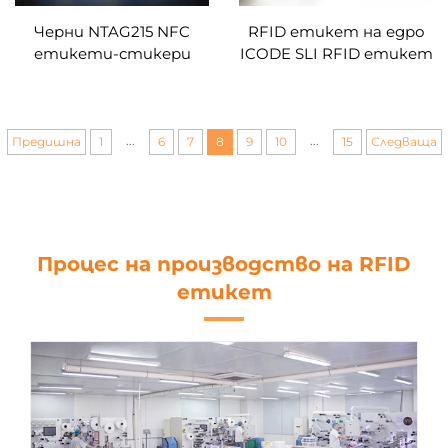
Черни NTAG215 NFC
RFID етикет на едро
етикети-стикери
ICODE SLI RFID етикет
30мм RFID стикер
за управление на
програмируем NFC
библиотека
етикет съвместим с
NFC поддържащи
...
...
Предишна
1
6
7
8
9
10
15
Следваща
телефони
Процес на производство на RFID
етикет