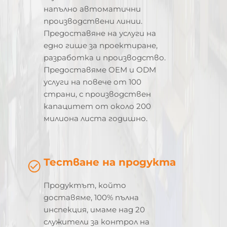
напълно автоматични
производствени линии.
Предоставяне на услуги на
едно гише за проектиране,
разработка и производство.
Предоставяме OEM и ODM
услуги на повече от 100
страни, с производствен
капацитет от около 200
милиона листа годишно.
Тестване на продукта
Продуктът, който
доставяме, 100% пълна
инспекция, имаме над 20
служители за контрол на