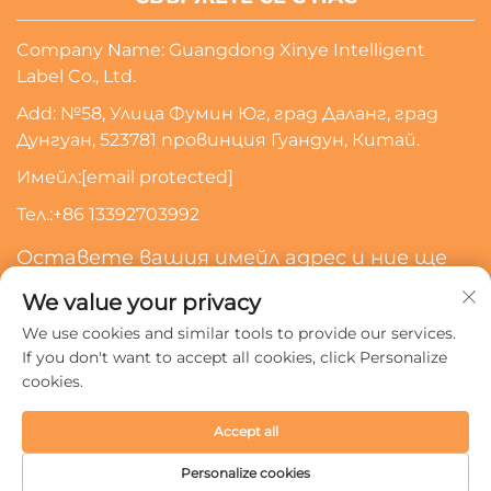
Company Name: Guangdong Xinye Intelligent
Label Co., Ltd.
Add: №58, Улица Фумин Юг, град Даланг, град
Дунгуан, 523781 провинция Гуандун, Китай.
Имейл:
[email protected]
Тел.:
+86 13392703992
Оставете вашия имейл адрес и ние ще
се свържем с вас
We value your privacy
We use cookies and similar tools to provide our services.
Абонирайте Се
If you don't want to accept all cookies, click Personalize
cookies.
Всички права запазени © 2024 Guangdong Xinye
Accept all
Intelligent Label Co., Ltd.
Политика за поверителност
Personalize cookies