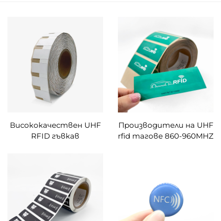
Висококачествен UHF
Производители на UHF
RFID гъвкав
rfid тагове 860-960MHZ
антиметален етикет
печатни RFID
на дълги разстояния
стикерни етикети за
uhf етикет стикер
предно стъкло
гъвкав върху метален
етикет за управление
на активи