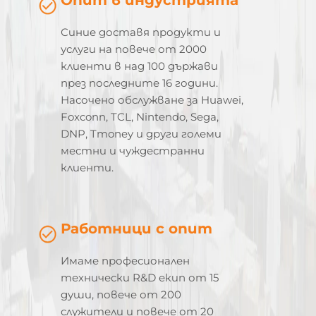
Синие доставя продукти и
услуги на повече от 2000
клиенти в над 100 държави
през последните 16 години.
Насочено обслужване за Huawei,
Foxconn, TCL, Nintendo, Sega,
DNP, Tmoney и други големи
местни и чуждестранни
клиенти.
Работници с опит
Имаме професионален
технически R&D екип от 15
души, повече от 200
служители и повече от 20