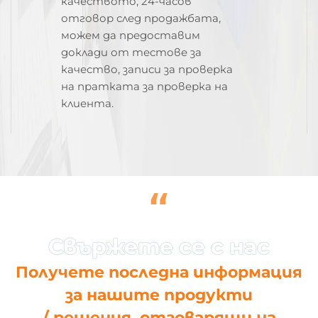
качеството, 24-часов
отговор след продажбата,
можем да предоставим
доклади от тестове за
качество, записи за проверка
на пратката за проверка на
клиента.
“
Получете последна информация
за нашите продукти
/ решения, отговарящи на