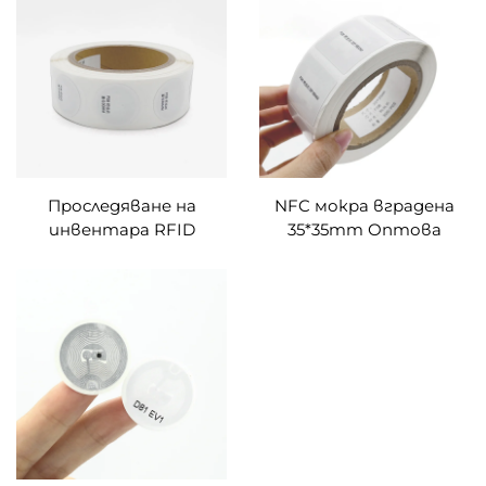
етикети NFC чип
съвместим с NFC
стикер
включени телефони
Проследяване на
NFC мокра вградена
инвентара RFID
35*35mm Оптова
етикет за печат HF
продажба 13.56MHz
25mm 30mm пасивна
празни RFID етикети
rfid хартия отпечатан
NFC наклейка
етикет rfid етикет/
квадратна форма за
етикет/стикер
продажба