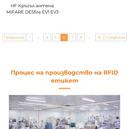
HF Кръгъл антена
MIFARE DESfire EV1 EV3
2K 4K 8K 13.56mhz умен
чип кръгли PVC RFID
стикери NFC етикети
по желание
...
...
Предишна
1
4
5
6
7
8
15
Следваща
Процес на производство на RFID
етикет