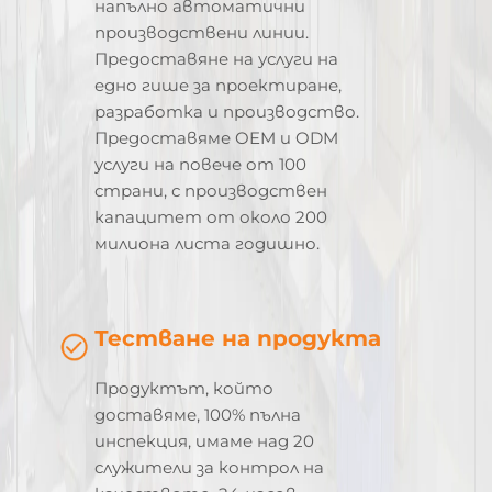
напълно автоматични
производствени линии.
Предоставяне на услуги на
едно гише за проектиране,
разработка и производство.
Предоставяме OEM и ODM
услуги на повече от 100
страни, с производствен
капацитет от около 200
милиона листа годишно.
Тестване на продукта
Продуктът, който
доставяме, 100% пълна
инспекция, имаме над 20
служители за контрол на