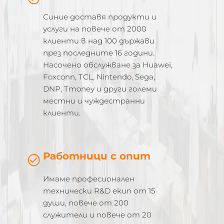
Синие доставя продукти и
услуги на повече от 2000
клиенти в над 100 държави
през последните 16 години.
Насочено обслужване за Huawei,
Foxconn, TCL, Nintendo, Sega,
DNP, Tmoney и други големи
местни и чуждестранни
клиенти.
Работници с опит
Имаме професионален
технически R&D екип от 15
души, повече от 200
служители и повече от 20