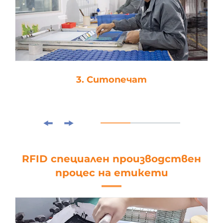
3. Ситопечат
RFID специален производствен
процес на етикети