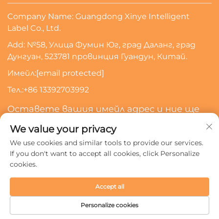
Company Name: Guangdong Xinye Intelligent
Label Co., Ltd.
Add: №58, Улица Фумин Юг, град Даланг, град
Дунгуан, 523781 провинция Гуандун, Китай.
Имейл:
[email protected]
Тел.:
+86 13392703992
Оставете вашия имейл адрес и ние ще
се свържем с вас
We value your privacy
We use cookies and similar tools to provide our services.
Абонирайте Се
If you don't want to accept all cookies, click Personalize
cookies.
Всички права запазени © 2024 Guangdong Xinye
Accept all
Intelligent Label Co., Ltd.
Политика за поверителност
Personalize cookies