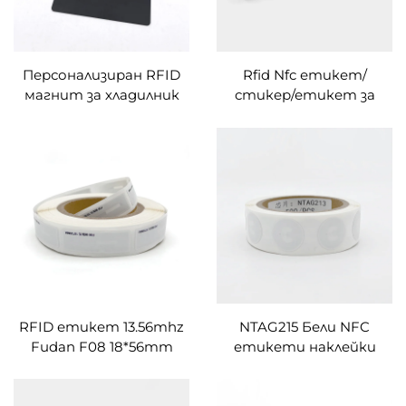
Персонализиран RFID
Rfid Nfc етикет/
магнит за хладилник
стикер/етикет за
HF 13.56Mhz Магнитен
печат Персонализиран
PVC/PET етикет за
размер за споделяне на
лесно споделяне на
връзка с Qr код
информация
RFID етикет 13.56mhz
NTAG215 Бели NFC
Fudan F08 18*56mm
етикети наклейки
правоъгълни
25mm RFID наклейка
инкрустирани
програмируем NFC таг