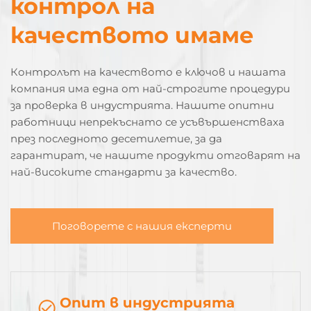
контрол на
качеството имаме
Контролът на качеството е ключов и нашата
компания има една от най-строгите процедури
за проверка в индустрията. Нашите опитни
работници непрекъснато се усъвършенстваха
през последното десетилетие, за да
гарантират, че нашите продукти отговарят на
най-високите стандарти за качество.
Поговорете с нашия експерти
Опит в индустрията