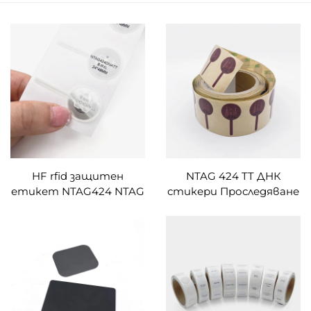
HF rfid защитен
NTAG 424 TT ДНК
етикет NTAG424 NTAG
стикери Проследяване
213 DNA TT хартия за
на активи RFID
нанасяне на покритие
етикет Висока
NFC етикети
сигурност Защита от
подправяне NFC
тагове