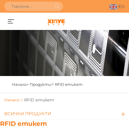
En
Получете оферта
>
Начало>
Продукти
RFID етикет
Начало >
RFID етикет
ВСИЧКИ ПРОДУКТИ
RFID етикет