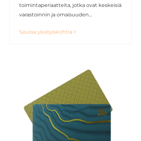
toimintaperiaatteita, jotka ovat keskeisiä
varastoinnin ja omaisuuden
seurannassa, ja tutustu uusimpiin
Seuraa yksityiskohtia
suuntauksiin, kuten chipittömien
ratkaisujen ja kaksitaajuisten
tunnisteiden avulla lisättävässä
tehokkuudessa.