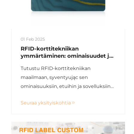
01 Feb 2025
RFID-korttitekniikan
ymmärtäminen: ominaisuudet ja
toiminnot
Tutustu RFID-korttitekniikan
maailmaan, syventyując sen
ominaisuuksiin, etuihin ja sovelluksiin
eri teollisuudenaloilla. Opit, miten RFID-
Seuraa yksityiskohtia
nimikkeet ovat erityisen tehokkaita
kosketusottomissa operaatioissa,
tietoturvassa ja tehokkuuden
parantamisessa.