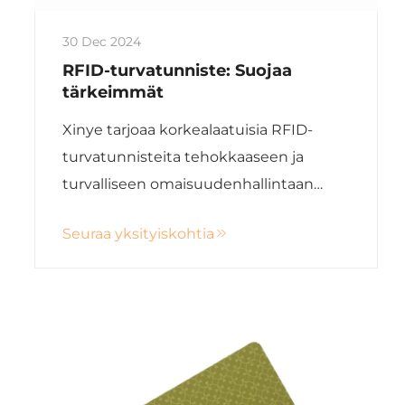
30 Dec 2024
RFID-turvatunniste: Suojaa
tärkeimmät
Xinye tarjoaa korkealaatuisia RFID-
turvatunnisteita tehokkaaseen ja
turvalliseen omaisuudenhallintaan
vähittäiskaupan, logistiikan,
Seuraa yksityiskohtia
lääketieteen ja arvokkaiden tuotteiden
suojauksessa.