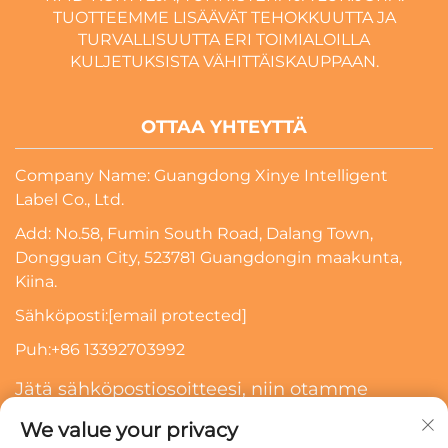
TUOTTEEMME LISÄÄVÄT TEHOKKUUTTA JA
TURVALLISUUTTA ERI TOIMIALOILLA
KULJETUKSISTA VÄHITTÄISKAUPPAAN.
OTTAA YHTEYTTÄ
Company Name: Guangdong Xinye Intelligent
Label Co., Ltd.
Add: No.58, Fumin South Road, Dalang Town,
Dongguan City, 523781 Guangdongin maakunta,
Kiina.
Sähköposti:
[email protected]
Puh:
+86 13392703992
Jätä sähköpostiosoitteesi, niin otamme
sinuun yhteyttä
We value your privacy