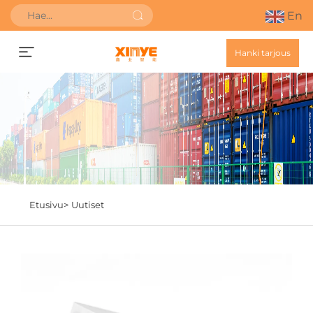
En
Hanki tarjous
Etusivu>
Uutiset