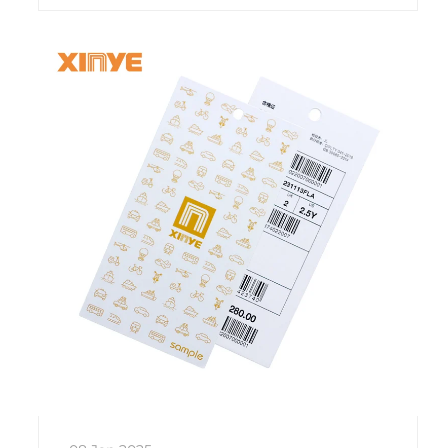
verrattuna parannetun tehokkuuden ja
vähentyneiden toimintakustannusten
myötä.