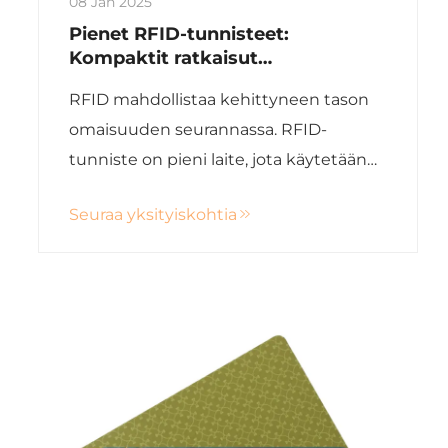
08 Jan 2025
Pienet RFID-tunnisteet:
Kompaktit ratkaisut
tehokkaaseen seurannan
RFID mahdollistaa kehittyneen tason
omaisuuden seurannassa. RFID-
tunniste on pieni laite, jota käytetään
tietojen tallentamiseen ja joka yleensä
Seuraa yksityiskohtia
istutetaan tai kiinnitetään esineeseen.
Radioaallot ovat se väline, jota RFID-
tunnisteet käyttävät esineiden
tunnistamiseen, mikä tekee
seurannasta ...