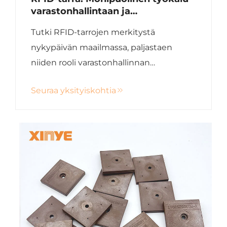
varastonhallintaan ja
brändäykseen
Tutki RFID-tarrojen merkitystä
nykypäivän maailmassa, paljastaen
niiden rooli varastonhallinnan
parantamisessa, sovellukset eri
Seuraa yksityiskohtia
teollisuudenaloilla sekä niiden käytön
hyvät ja huonot puolet. Opi valitsemaan
oikeat RFID-tarrat eri ympäristöihin ja
parhaat toteutuskäytännöt
saumattomaan integrointiin.