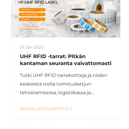
26 Jan 2025
UHF RFID -tarrat: Pitkän
kantaman seuranta vaivattomasti
Tutki UHF RFID-tarrekortteja ja niiden
keskeistä roolia toimitusketjun
tehostamisessa, logistiikassa ja
omaisuuden hallinnoinnissa
Seuraa yksityiskohtia
langattoman tiedonsiirron avulla.