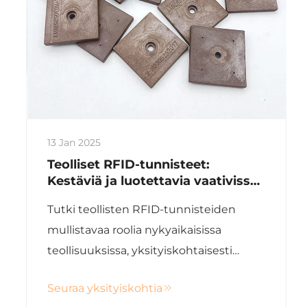
13 Jan 2025
Teolliset RFID-tunnisteet:
Kestäviä ja luotettavia vaativissa
ympäristöissä
Tutki teollisten RFID-tunnisteiden
mullistavaa roolia nykyaikaisissa
teollisuuksissa, yksityiskohtaisesti
niiden ominaisuuksia, sovelluksia ja
Seuraa yksityiskohtia
etuja perinteisiin menetelmiin