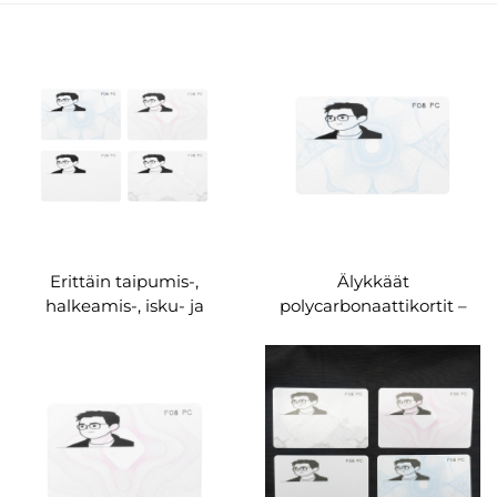
Erittäin taipumis-,
Älykkäät
halkeamis-, isku- ja
polycarbonaattikortit –
fysikaalisen kulumisen
tehdasvalmisteisia
kestävä
mukautettavia kortteja
polycarbonaattinen RFID-
työntekijöiden ja
henkilöllisyyskortti –
opiskelijoiden
valmistaja
henkilöllisyystarkoituksiin