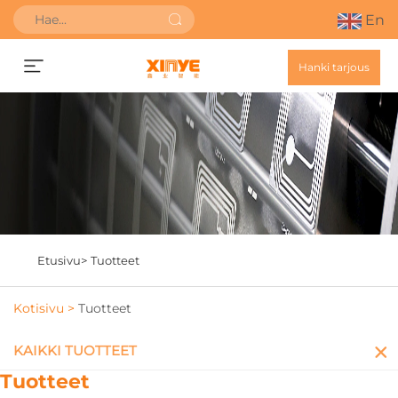
En
Hanki tarjous
Etusivu>
Tuotteet
Kotisivu >
Tuotteet
KAIKKI TUOTTEET
Tuotteet