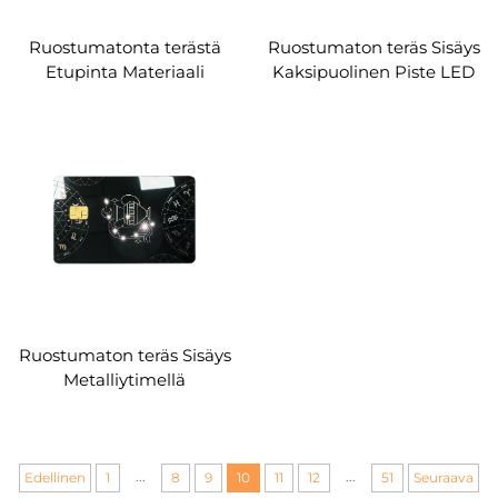
Ruostumatonta terästä
Ruostumaton teräs Sisäys
Etupinta Materiaali
Kaksipuolinen Piste LED
Metallipintainen kortti
Metalliytimellä Kortin
Kaksipuolinen älykortti
Lasermerkintä
Ruostumaton teräs Sisäys
Metalliytimellä
Kaksipuolinen Piste LED-
valokortti
...
...
Edellinen
1
8
9
10
11
12
51
Seuraava