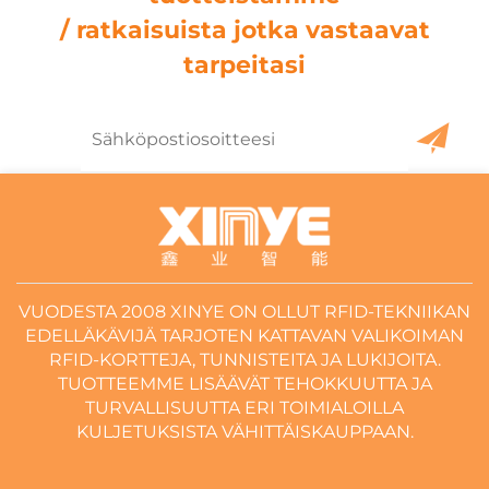
/ ratkaisuista jotka vastaavat
tarpeitasi
VUODESTA 2008 XINYE ON OLLUT RFID-TEKNIIKAN
EDELLÄKÄVIJÄ TARJOTEN KATTAVAN VALIKOIMAN
RFID-KORTTEJA, TUNNISTEITA JA LUKIJOITA.
TUOTTEEMME LISÄÄVÄT TEHOKKUUTTA JA
TURVALLISUUTTA ERI TOIMIALOILLA
KULJETUKSISTA VÄHITTÄISKAUPPAAN.