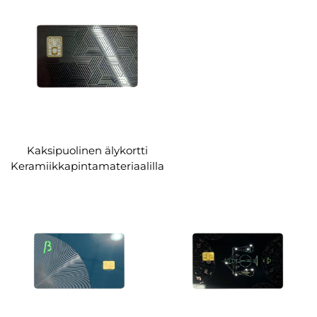
ja työntekijäkortit, PC- ja
RFID-kortit
mukautettavissa
Kaksipuolinen älykortti
Keramiikkapintamateriaalilla
Korkealuokkaisiin
kannatusjärjestelmiin