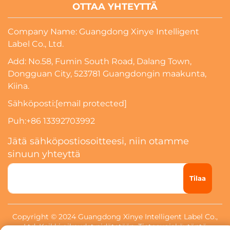
OTTAA YHTEYTTÄ
Company Name: Guangdong Xinye Intelligent
Label Co., Ltd.
Add: No.58, Fumin South Road, Dalang Town,
Dongguan City, 523781 Guangdongin maakunta,
Kiina.
Sähköposti:
[email protected]
Puh:
+86 13392703992
Jätä sähköpostiosoitteesi, niin otamme
sinuun yhteyttä
Tilaa
Copyright © 2024 Guangdong Xinye Intelligent Label Co.,
Ltd. Kaikki oikeudet pidätetään.
Tietosuojakäytäntö