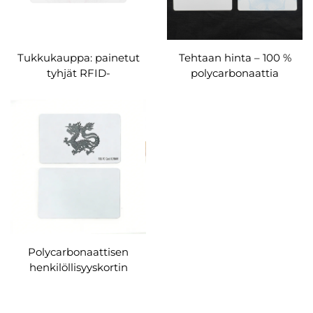
Tukkukauppa: painetut
Tehtaan hinta – 100 %
tyhjät RFID-
polycarbonaattia
polycarbonaattikortit
sisältävät kaupallisesti
käytettävät
henkilöllisyyskortit
mukautettavissa
Polycarbonaattisen
henkilöllisyyskortin
toimittaja – korkean
turvallisuuden opiskelija-