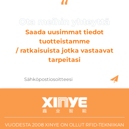
“
Saada uusimmat tiedot
tuotteistamme
/ ratkaisuista jotka vastaavat
tarpeitasi
VUODESTA 2008 XINYE ON OLLUT RFID-TEKNIIKAN