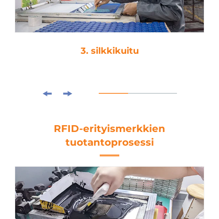
3. silkkikuitu
RFID-erityismerkkien
tuotantoprosessi