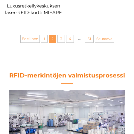
Luxusretkeilykeskuksen
laser-RFID-kortti MIFARE
Plus SE 1 Kt -piirillä ja
sateenkaaren värisellä
kuumakuvauksella
digitaalisia lukkoja varten
...
Edellinen
1
2
3
4
51
Seuraava
RFID-merkintöjen valmistusprosessi