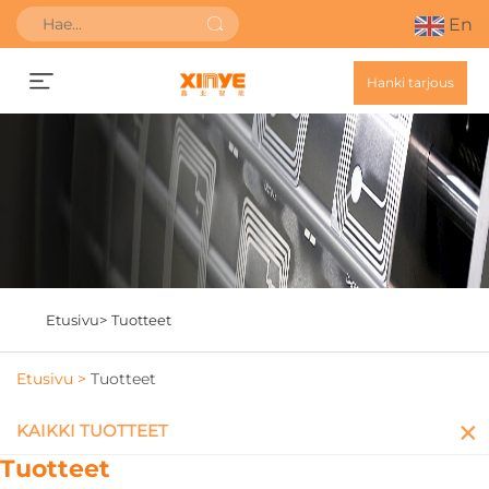
En
Hanki tarjous
Etusivu>
Tuotteet
Etusivu >
Tuotteet
KAIKKI TUOTTEET
Tuotteet