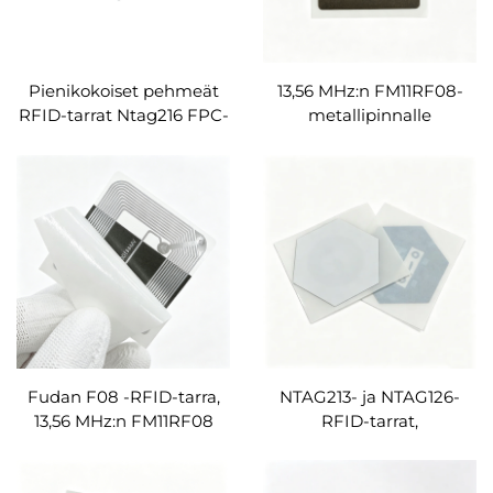
Pienikokoiset pehmeät
13,56 MHz:n FM11RF08-
RFID-tarrat Ntag216 FPC-
metallipinnalle
inlay RFID-tunnisteet
kiinnitettävät RFID-tarrat,
mukautettavina
mukautettavat tyhjät
PVC-passiiviset NFC-
tarrat
Fudan F08 -RFID-tarra,
NTAG213- ja NTAG126-
13,56 MHz:n FM11RF08
RFID-tarrat,
NFC-inlay, ISO14443A-
epäsäännölmuotoiset
standardin mukaiset
RFID-tarrat,