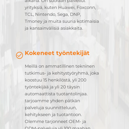
aikana. On suoraan palvellut
yrityksiä, kuten Huawei, Foxconn,
TCL, Nintendo, Sega, DNP,
Tmoney ja muita suuria kotimaisia
ja kansainvälisiä asiakkaita.
Kokeneet työntekijät
Meillä on ammatillinen tekninen
tutkimus- ja kehitystyöryhmä, joka
koostuu 15 henkilöstä, yli 200
työntekijää ja yli 20 täysin
automaattista tuotantolinjaa.
tarjoamme yhden pätkän
palveluja suunnitteluun,
kehitykseen ja tuotantoon.
Olemme tarjonneet OEM- ja
ODM-palveluja yli 100 maahan,