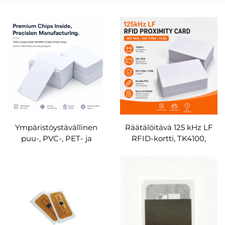
Ympäristöystävällinen
Räätälöitävä 125 kHz LF
puu-, PVC-, PET- ja
RFID-kortti, TK4100,
päällystetty paperi-NFC-
EM4200, T5577,
kortti, 13,56 MHz, MIFARE
lähestymisohjauskortti,
Classic 1K, älykäs hotellin
tukku
avainkortti, RFID-kortti,
räätälöitävä