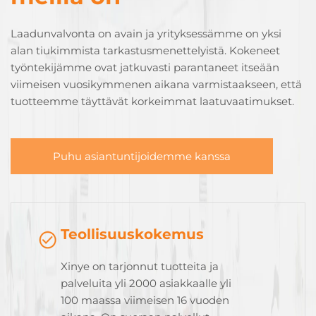
Laadunvalvonta on avain ja yrityksessämme on yksi
alan tiukimmista tarkastusmenettelyistä. Kokeneet
työntekijämme ovat jatkuvasti parantaneet itseään
viimeisen vuosikymmenen aikana varmistaakseen, että
tuotteemme täyttävät korkeimmat laatuvaatimukset.
Puhu asiantuntijoidemme kanssa
Teollisuuskokemus
Xinye on tarjonnut tuotteita ja
palveluita yli 2000 asiakkaalle yli
100 maassa viimeisen 16 vuoden