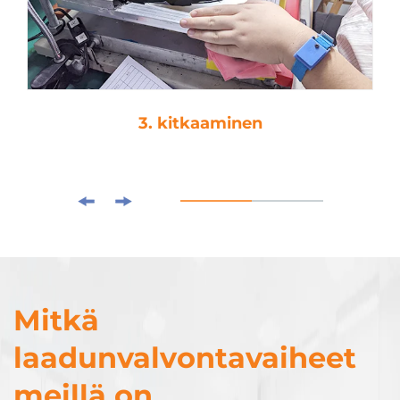
3. kitkaaminen
Mitkä
laadunvalvontavaiheet
meillä on