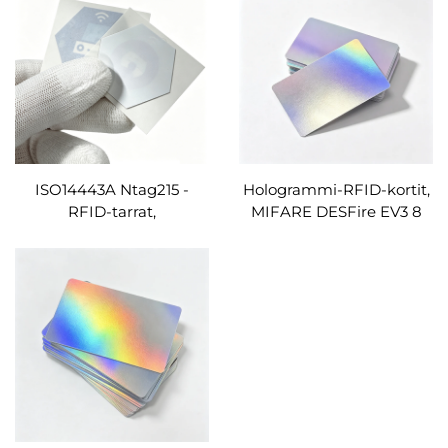
RFID-tarrat,
esitulostettavat 13,56
metallipinnalle soveltuvat
MHz:n NFC-tagit, URL-
tarrat, neliönmuotoiset
koodaus
ISO14443A Ntag215 -
Hologrammi-RFID-kortit,
RFID-tarrat,
MIFARE DESFire EV3 8
epäsäännölmäiset RFID-
Kt, silkkipainos, UV-
tarrat, esitulostettavat
suojattu, väärentämisen
13,56 MHz:n RFID-
estävä lasermerkintä ja
tunnisteet,
ID-numerointi, näyttö- ja
mukautettavat
tapahtumatapahtumien
lippu