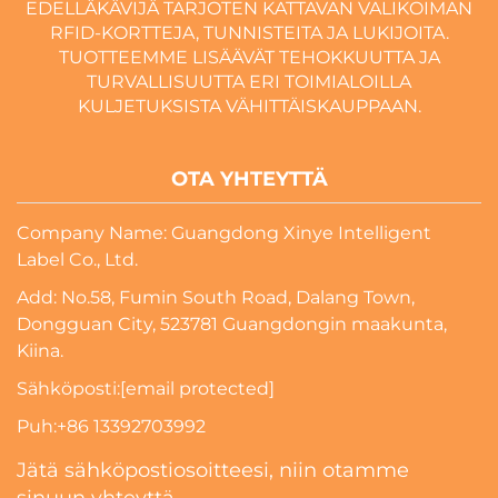
EDELLÄKÄVIJÄ TARJOTEN KATTAVAN VALIKOIMAN
RFID-KORTTEJA, TUNNISTEITA JA LUKIJOITA.
TUOTTEEMME LISÄÄVÄT TEHOKKUUTTA JA
TURVALLISUUTTA ERI TOIMIALOILLA
KULJETUKSISTA VÄHITTÄISKAUPPAAN.
OTA YHTEYTTÄ
Company Name: Guangdong Xinye Intelligent
Label Co., Ltd.
Add: No.58, Fumin South Road, Dalang Town,
Dongguan City, 523781 Guangdongin maakunta,
Kiina.
Sähköposti:
[email protected]
Puh:
+86 13392703992
Jätä sähköpostiosoitteesi, niin otamme
sinuun yhteyttä