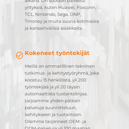
aikana. On suoraan palvellut
yrityksiä, kuten Huawei, Foxconn,
TCL, Nintendo, Sega, DNP,
Tmoney ja muita suuria kotimaisia
ja kansainvälisiä asiakkaita.
Kokeneet työntekijät
Meillä on ammatillinen tekninen
tutkimus- ja kehitystyöryhmä, joka
koostuu 15 henkilöstä, yli 200
työntekijää ja yli 20 täysin
automaattista tuotantolinjaa.
tarjoamme yhden pätkän
palveluja suunnitteluun,
kehitykseen ja tuotantoon.
Olemme tarjonneet OEM- ja
ODM-palveluja yli 100 maahan,