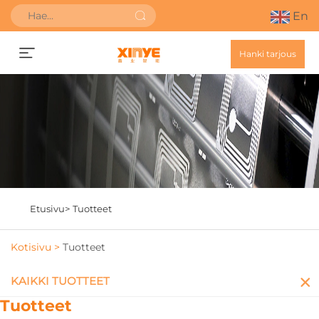
En
Hanki tarjous
Etusivu>
Tuotteet
Kotisivu >
Tuotteet
KAIKKI TUOTTEET
Tuotteet