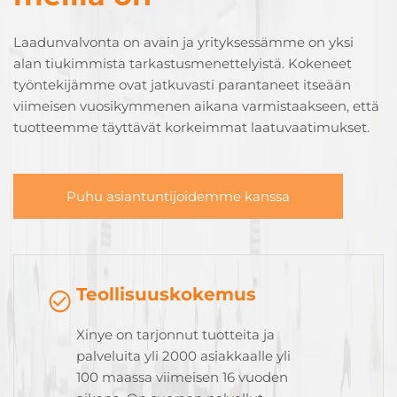
Laadunvalvonta on avain ja yrityksessämme on yksi
alan tiukimmista tarkastusmenettelyistä. Kokeneet
työntekijämme ovat jatkuvasti parantaneet itseään
viimeisen vuosikymmenen aikana varmistaakseen, että
tuotteemme täyttävät korkeimmat laatuvaatimukset.
Puhu asiantuntijoidemme kanssa
Teollisuuskokemus
Xinye on tarjonnut tuotteita ja
palveluita yli 2000 asiakkaalle yli
100 maassa viimeisen 16 vuoden