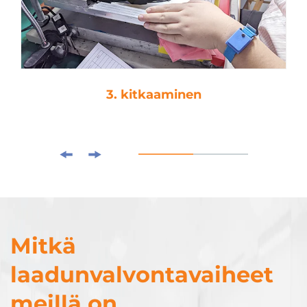
3. kitkaaminen
Mitkä
laadunvalvontavaiheet
meillä on