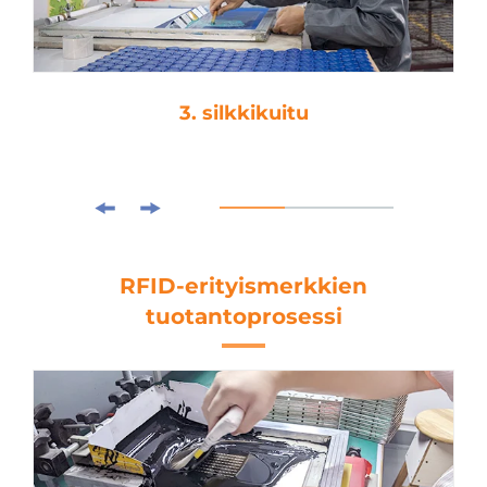
3. silkkikuitu
RFID-erityismerkkien
tuotantoprosessi