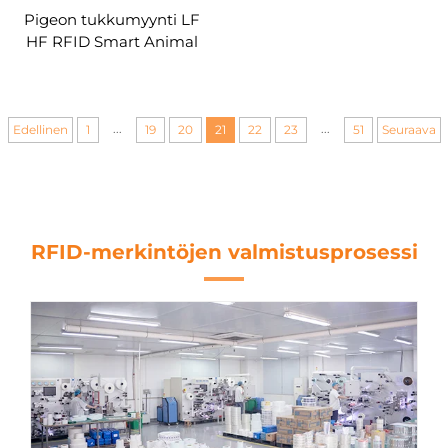
Pigeon tukkumyynti LF
HF RFID Smart Animal
Tag / Chicken Foot Ring
Tag Eläinten seurannan
hallintaan Eläinten
jäljitettävyys ABS
...
...
Edellinen
1
19
20
21
22
23
51
Seuraava
RFID-merkintöjen valmistusprosessi