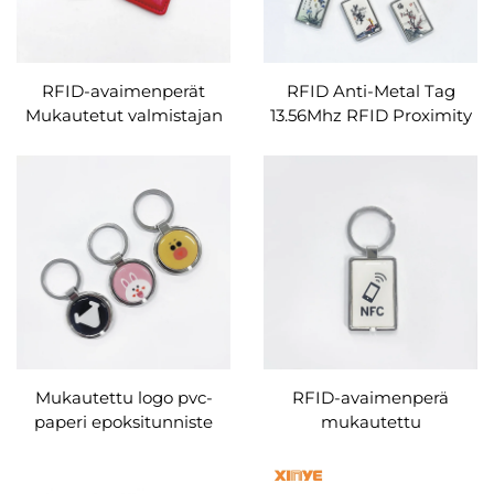
RFID-avaimenperät
RFID Anti-Metal Tag
Mukautetut valmistajan
13.56Mhz RFID Proximity
NFC-avainniput F08-siru
nfc epoksitunnisteet nxp
kulunvalvontaan
ntag213 ntag215 ntag216
Mukautettu logo pvc-
RFID-avaimenperä
paperi epoksitunniste
mukautettu
kirjoitettava HF
lemmikkitunnus muoto
antimetalli 13.56mhz liima
tyhjä epoksi avaimenperä