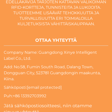
EDELLÄKÄVIJÄ TARJOTEN KATTAVAN VALIKOIMAN
RFID-KORTTEJA, TUNNISTEITA JA LUKIJOITA.
TUOTTEEMME LISÄÄVÄT TEHOKKUUTTA JA
TURVALLISUUTTA ERI TOIMIALOILLA
KULJETUKSISTA VÄHITTÄISKAUPPAAN.
OTTAA YHTEYTTÄ
Company Name: Guangdong Xinye Intelligent
Label Co., Ltd.
Add: No.58, Fumin South Road, Dalang Town,
Dongguan City, 523781 Guangdongin maakunta,
Kiina.
Sähköposti:
[email protected]
Puh:
+86 13392703992
Jätä sähköpostiosoitteesi, niin otamme
sinuun yhteyttä