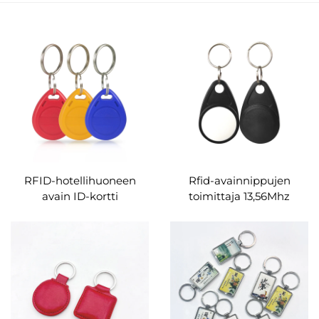
RFID-hotellihuoneen
Rfid-avainnippujen
avain ID-kortti
toimittaja 13,56Mhz
Mukautettu LF ABS -
Hotek-avainkortti Mifare
vedenpitävä avaimenperä
1K Rfid-avaimenperät
Em4350 Tk4100 T5577
Custom
125Khz RFID-
avaimenperä