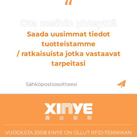
“
Saada uusimmat tiedot
tuotteistamme
/ ratkaisuista jotka vastaavat
tarpeitasi
VUODESTA 2008 XINYE ON OLLUT RFID-TEKNIIKAN