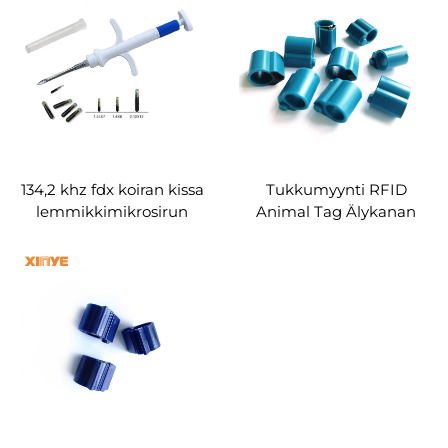
sosiaalinen media 215 216
125khz RFID-kortti
nfc siru avaimenperä
avaimenperätunniste Ei
vielä arvosteluja
134,2 khz fdx koiran kissa
Tukkumyynti RFID
lemmikkimikrosirun
Animal Tag Älykanan
ruisku em4305 biolasi
ABS-jalkarengas eläinten
ohjelmoitava
seurannan hallintaan
implantoitava pieni
Vedenpitävä
mikrosiru eläimen
tunniste jäljitykseen