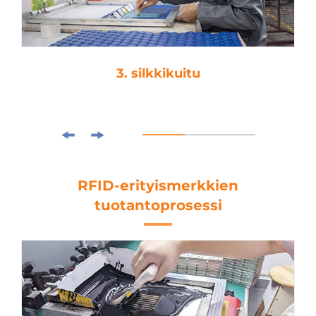
3. silkkikuitu
RFID-erityismerkkien
tuotantoprosessi