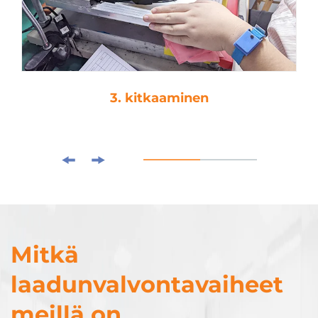
3. kitkaaminen
Mitkä
laadunvalvontavaiheet
meillä on