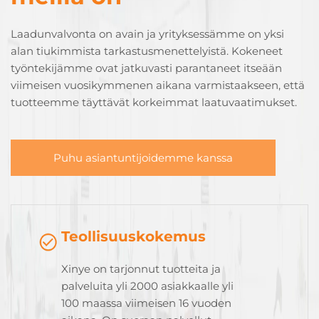
Laadunvalvonta on avain ja yrityksessämme on yksi
alan tiukimmista tarkastusmenettelyistä. Kokeneet
työntekijämme ovat jatkuvasti parantaneet itseään
viimeisen vuosikymmenen aikana varmistaakseen, että
tuotteemme täyttävät korkeimmat laatuvaatimukset.
Puhu asiantuntijoidemme kanssa
Teollisuuskokemus
Xinye on tarjonnut tuotteita ja
palveluita yli 2000 asiakkaalle yli
100 maassa viimeisen 16 vuoden