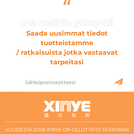
“
Saada uusimmat tiedot
tuotteistamme
/ ratkaisuista jotka vastaavat
tarpeitasi
VUODESTA 2008 XINYE ON OLLUT RFID-TEKNIIKAN