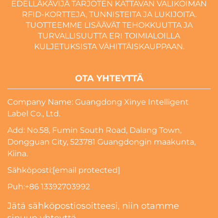
EDELLÄKÄVIJÄ TARJOTEN KATTAVAN VALIKOIMAN
RFID-KORTTEJA, TUNNISTEITA JA LUKIJOITA.
TUOTTEEMME LISÄÄVÄT TEHOKKUUTTA JA
TURVALLISUUTTA ERI TOIMIALOILLA
KULJETUKSISTA VÄHITTÄISKAUPPAAN.
OTA YHTEYTTÄ
Company Name: Guangdong Xinye Intelligent
Label Co., Ltd.
Add: No.58, Fumin South Road, Dalang Town,
Dongguan City, 523781 Guangdongin maakunta,
Kiina.
Sähköposti:
[email protected]
Puh:
+86 13392703992
Jätä sähköpostiosoitteesi, niin otamme
sinuun yhteyttä