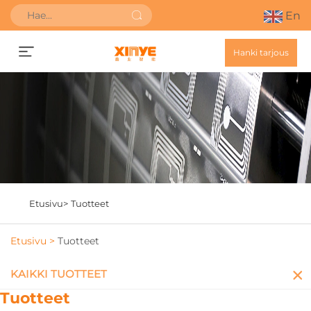
En
Hanki tarjous
Etusivu>
Tuotteet
Etusivu >
Tuotteet
KAIKKI TUOTTEET
Tuotteet