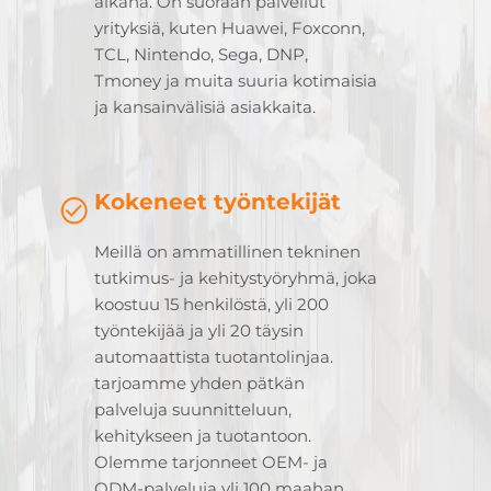
aikana. On suoraan palvellut
yrityksiä, kuten Huawei, Foxconn,
TCL, Nintendo, Sega, DNP,
Tmoney ja muita suuria kotimaisia
ja kansainvälisiä asiakkaita.
Kokeneet työntekijät
Meillä on ammatillinen tekninen
tutkimus- ja kehitystyöryhmä, joka
koostuu 15 henkilöstä, yli 200
työntekijää ja yli 20 täysin
automaattista tuotantolinjaa.
tarjoamme yhden pätkän
palveluja suunnitteluun,
kehitykseen ja tuotantoon.
Olemme tarjonneet OEM- ja
ODM-palveluja yli 100 maahan,