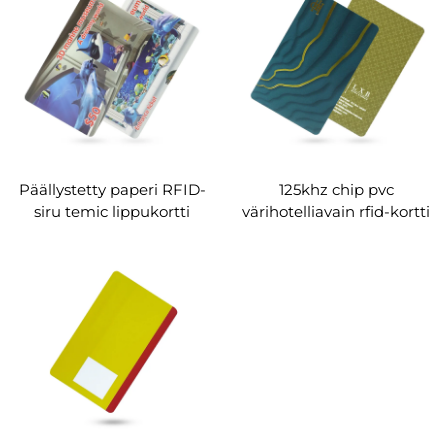
rullalla mukautettu
Päällystetty paperi RFID-
125khz chip pvc
siru temic lippukortti
värihotelliavain rfid-kortti
akvaarioon