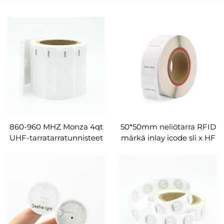
860-960 MHZ Monza 4qt
50*50mm neliötarra RFID
UHF-tarratarratunnisteet
märkä inlay icode sli x HF
rfid-tuotteiden etiketti
etiketti RFID-kirjastotarra
mukautettu
kirjaan