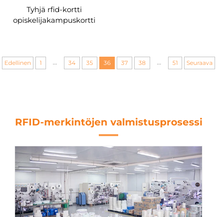
Tyhjä rfid-kortti
opiskelijakampuskortti
työntekijän
tunnistuskortti 125khz
pääsykortti
...
...
Edellinen
1
34
35
36
37
38
51
Seuraava
RFID-merkintöjen valmistusprosessi