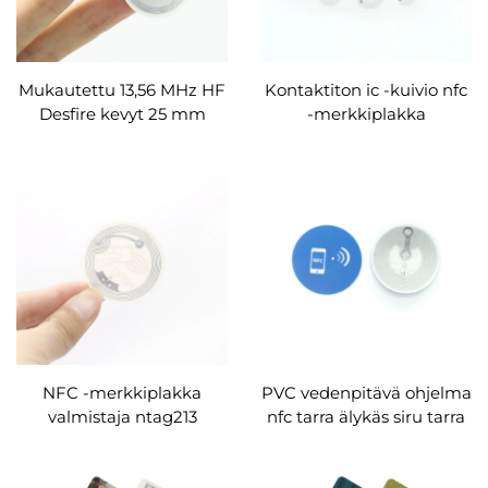
Mukautettu 13,56 MHz HF
Kontaktiton ic -kuivio nfc
Desfire kevyt 25 mm
-merkkiplakka
pyöreä tarra RFID-
tulostettava viivakoodi
tunnisteet tarrat
logo rfid älykäs merkintä
toimittaja tukkumyynti
mukautettu valmistaja
NFC -merkkiplakka
PVC vedenpitävä ohjelma
valmistaja ntag213
nfc tarra älykäs siru tarra
ntag215 ntag216 1
tarra bulk
halkaisijainen nfc -nimiö