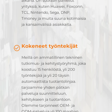
aikana. On suoraan palvellut
yrityksiä, kuten Huawei, Foxconn,
TCL, Nintendo, Sega, DNP,
Tmoney ja muita suuria kotimaisia
ja kansainvälisiä asiakkaita.
Kokeneet työntekijät
Meillä on ammatillinen tekninen
tutkimus- ja kehitystyöryhmä, joka
koostuu 15 henkilöstä, yli 200
työntekijää ja yli 20 täysin
automaattista tuotantolinjaa.
tarjoamme yhden pätkän
palveluja suunnitteluun,
kehitykseen ja tuotantoon.
Olemme tarjonneet OEM- ja
ODM-palveluja yli 100 maahan,