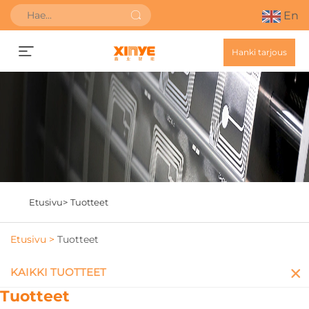
En
Hanki tarjous
Etusivu>
Tuotteet
Etusivu >
Tuotteet
KAIKKI TUOTTEET
Tuotteet