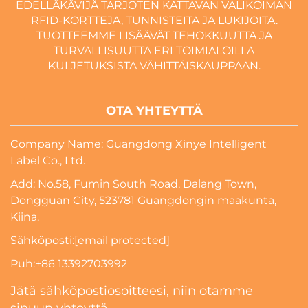
EDELLÄKÄVIJÄ TARJOTEN KATTAVAN VALIKOIMAN
RFID-KORTTEJA, TUNNISTEITA JA LUKIJOITA.
TUOTTEEMME LISÄÄVÄT TEHOKKUUTTA JA
TURVALLISUUTTA ERI TOIMIALOILLA
KULJETUKSISTA VÄHITTÄISKAUPPAAN.
OTA YHTEYTTÄ
Company Name: Guangdong Xinye Intelligent
Label Co., Ltd.
Add: No.58, Fumin South Road, Dalang Town,
Dongguan City, 523781 Guangdongin maakunta,
Kiina.
Sähköposti:
[email protected]
Puh:
+86 13392703992
Jätä sähköpostiosoitteesi, niin otamme
sinuun yhteyttä