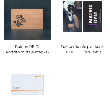
Puinen RFID-
Tukku rfid nfc pvc-kortti
korttitoimittaja ntag213
LF HF UHF siru tyhjä
144 tavua nfc-napakortin
painettu kortti
lasernumerologo
räätälöity