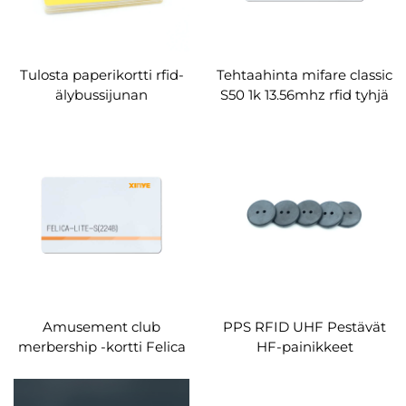
Tulosta paperikortti rfid-
Tehtaahinta mifare classic
älybussijunan
S50 1k 13.56mhz rfid tyhjä
metrolippukortti
pvc-kortti
älykkääseen kaupunkiin
Amusement club
PPS RFID UHF Pestävät
merbership -kortti Felica
HF-painikkeet
lite-s nfc sirukortti rfid-
Kaksireikäiset pesulappu
pelikortti