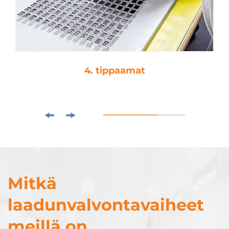
4. tippaamat
Mitkä
laadunvalvontavaiheet
meillä on