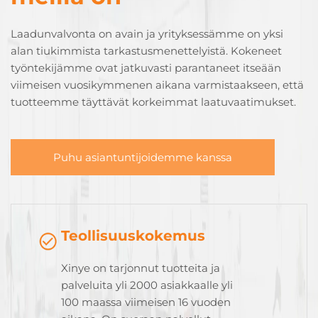
Laadunvalvonta on avain ja yrityksessämme on yksi
alan tiukimmista tarkastusmenettelyistä. Kokeneet
työntekijämme ovat jatkuvasti parantaneet itseään
viimeisen vuosikymmenen aikana varmistaakseen, että
tuotteemme täyttävät korkeimmat laatuvaatimukset.
Puhu asiantuntijoidemme kanssa
Teollisuuskokemus
Xinye on tarjonnut tuotteita ja
palveluita yli 2000 asiakkaalle yli
100 maassa viimeisen 16 vuoden