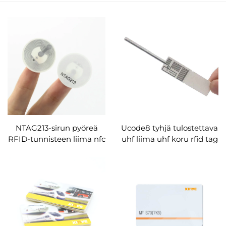
NTAG213-sirun pyöreä
Ucode8 tyhjä tulostettava
RFID-tunnisteen liima nfc
uhf liima uhf koru rfid tag
RFID-tarrarulla
93*14 mm
omaisuudenhallintaan