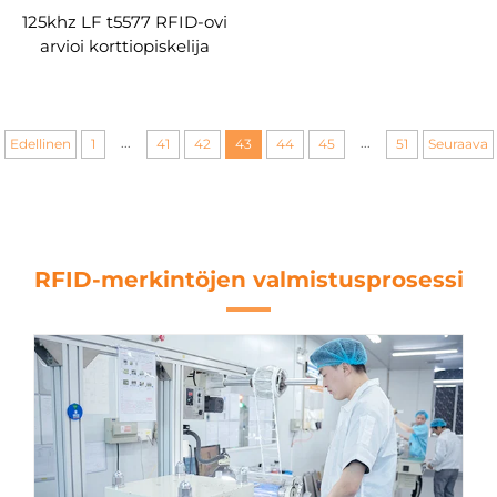
125khz LF t5577 RFID-ovi
arvioi korttiopiskelija
kampuksen hallintaan
...
...
Edellinen
1
41
42
43
44
45
51
Seuraava
RFID-merkintöjen valmistusprosessi