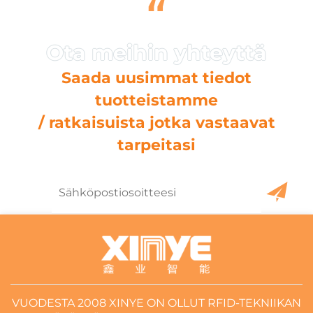
“
Saada uusimmat tiedot
tuotteistamme
/ ratkaisuista jotka vastaavat
tarpeitasi
VUODESTA 2008 XINYE ON OLLUT RFID-TEKNIIKAN