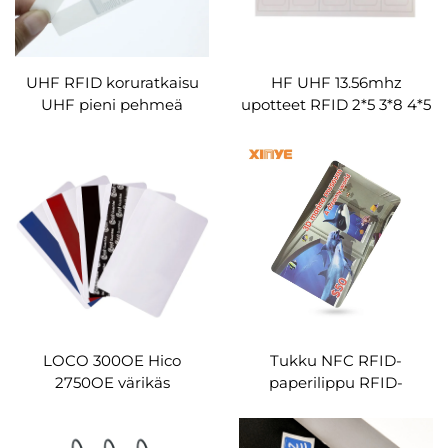
UHF RFID koruratkaisu
HF UHF 13.56mhz
UHF pieni pehmeä
upotteet RFID 2*5 3*8 4*5
etikettitarra
5*5 layout esilamppu
RFID-pvc-kortille
LOCO 300OE Hico
Tukku NFC RFID-
2750OE värikäs
paperilippu RFID-
magneettiraitakortti tyhjä
paperikortti
tilaus