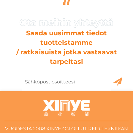
“
Saada uusimmat tiedot
tuotteistamme
/ ratkaisuista jotka vastaavat
tarpeitasi
VUODESTA 2008 XINYE ON OLLUT RFID-TEKNIIKAN