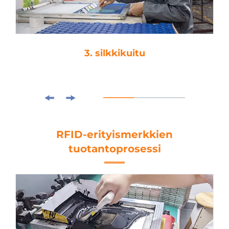
3. silkkikuitu
RFID-erityismerkkien
tuotantoprosessi