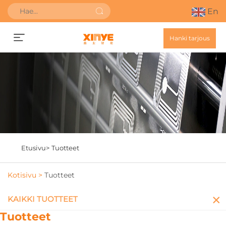
En
Hanki tarjous
Etusivu>
Tuotteet
Kotisivu >
Tuotteet
KAIKKI TUOTTEET
Tuotteet