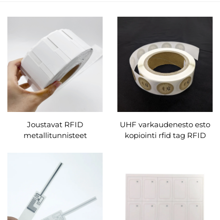
Joustavat RFID
UHF varkaudenesto esto
metallitunnisteet
kopiointi rfid tag RFID
varastoon UHF anti-
väärennösten esto
metalli etiketit konteille
tarratarrat
esineille metallipinnoille