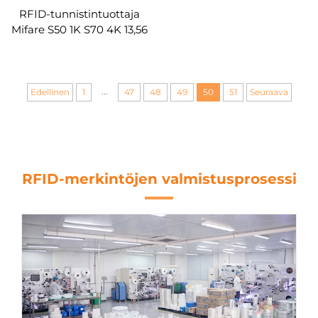
RFID-tunnistintuottaja
Mifare S50 1K S70 4K 13,56
MHz pääsynhallintaa
varten RFID-avainnipun
tunniste
...
Edellinen
1
47
48
49
50
51
Seuraava
RFID-merkintöjen valmistusprosessi