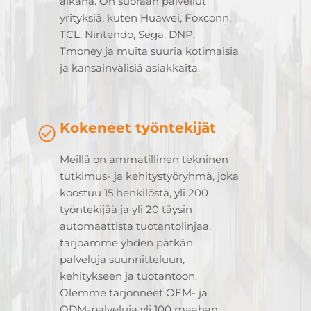
aikana. On suoraan palvellut
yrityksiä, kuten Huawei, Foxconn,
TCL, Nintendo, Sega, DNP,
Tmoney ja muita suuria kotimaisia
ja kansainvälisiä asiakkaita.
Kokeneet työntekijät
Meillä on ammatillinen tekninen
tutkimus- ja kehitystyöryhmä, joka
koostuu 15 henkilöstä, yli 200
työntekijää ja yli 20 täysin
automaattista tuotantolinjaa.
tarjoamme yhden pätkän
palveluja suunnitteluun,
kehitykseen ja tuotantoon.
Olemme tarjonneet OEM- ja
ODM-palveluja yli 100 maahan,