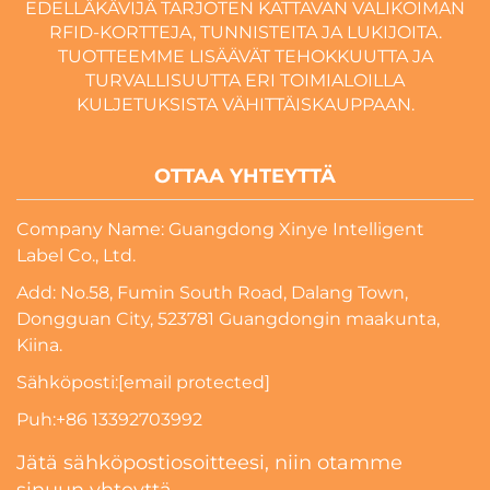
EDELLÄKÄVIJÄ TARJOTEN KATTAVAN VALIKOIMAN
RFID-KORTTEJA, TUNNISTEITA JA LUKIJOITA.
TUOTTEEMME LISÄÄVÄT TEHOKKUUTTA JA
TURVALLISUUTTA ERI TOIMIALOILLA
KULJETUKSISTA VÄHITTÄISKAUPPAAN.
OTTAA YHTEYTTÄ
Company Name: Guangdong Xinye Intelligent
Label Co., Ltd.
Add: No.58, Fumin South Road, Dalang Town,
Dongguan City, 523781 Guangdongin maakunta,
Kiina.
Sähköposti:
[email protected]
Puh:
+86 13392703992
Jätä sähköpostiosoitteesi, niin otamme
sinuun yhteyttä