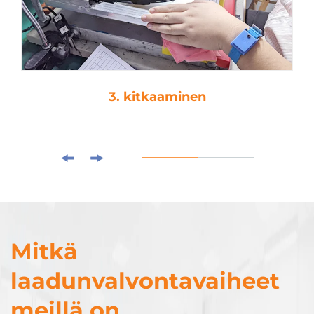
3. kitkaaminen
Mitkä
laadunvalvontavaiheet
meillä on