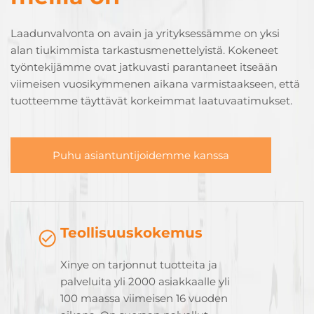
Laadunvalvonta on avain ja yrityksessämme on yksi
alan tiukimmista tarkastusmenettelyistä. Kokeneet
työntekijämme ovat jatkuvasti parantaneet itseään
viimeisen vuosikymmenen aikana varmistaakseen, että
tuotteemme täyttävät korkeimmat laatuvaatimukset.
Puhu asiantuntijoidemme kanssa
Teollisuuskokemus
Xinye on tarjonnut tuotteita ja
palveluita yli 2000 asiakkaalle yli
100 maassa viimeisen 16 vuoden