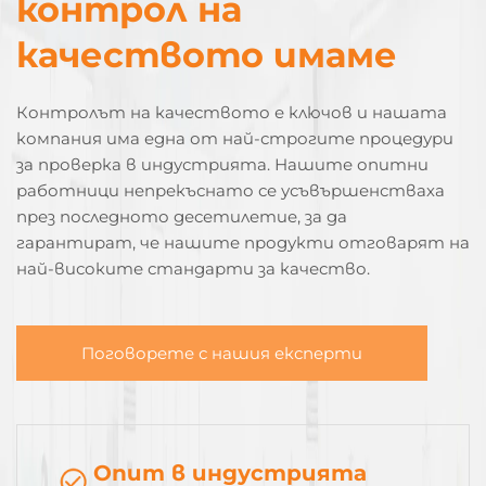
контрол на
качеството имаме
Контролът на качеството е ключов и нашата
компания има една от най-строгите процедури
за проверка в индустрията. Нашите опитни
работници непрекъснато се усъвършенстваха
през последното десетилетие, за да
гарантират, че нашите продукти отговарят на
най-високите стандарти за качество.
Поговорете с нашия експерти
Опит в индустрията