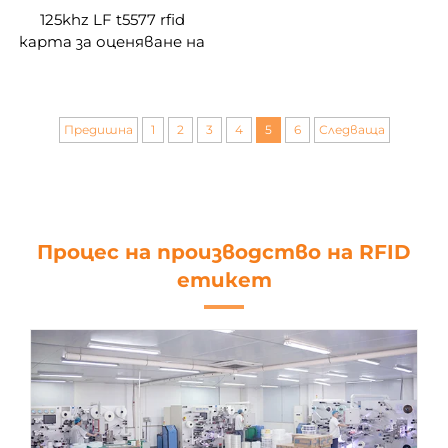
125khz LF t5577 rfid
карта за оценяване на
врати студент за
управление на кампуса
Предишна
1
2
3
4
5
6
Следваща
Процес на производство на RFID
етикет