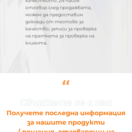
качеството, 24-часов
отговор след продажбата,
можем да предоставим
доклади от тестове за
качество, записи за проверка
на пратката за проверка на
клиента.
“
Получете последна информация
за нашите продукти
/ решения, отговарящи на