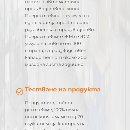
напълно автоматични
производствени линии.
Предоставяне на услуги на
едно гише за проектиране,
разработка и производство.
Предоставяме OEM и ODM
услуги на повече от 100
страни, с производствен
капацитет от около 200
милиона листа годишно.
Тестване на продукта
Продуктът, който
доставяме, 100% пълна
инспекция, имаме над 20
служители за контрол на