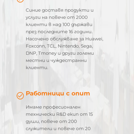
Синие доставя продукти и
услуги на повече от 2000
клиенти в над 100 държави
през последните 16 години.
Насочено обслужване за Huawei,
Foxconn, TCL, Nintendo, Sega,
DNP, Tmoney и други големи
местни и чуждестранни
клиенти.
Работници с опит
Имаме професионален
технически R&D екип от 15
души, повече от 200
служители и повече от 20