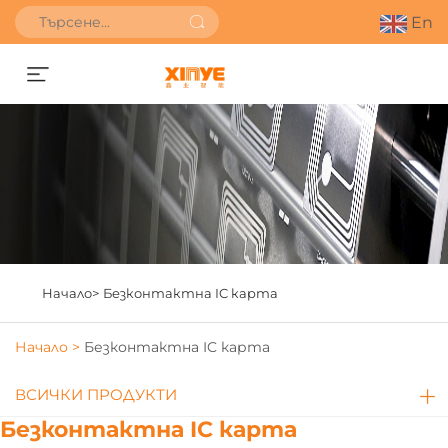
En
Получете оферта
Начало>
Безконтактна IC карта
Начало >
Безконтактна IC карта
ВСИЧКИ ПРОДУКТИ
Безконтактна IC карта