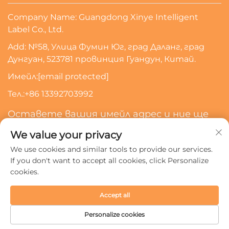
Company Name: Guangdong Xinye Intelligent
Label Co., Ltd.
Add: №58, Улица Фумин Юг, град Даланг, град
Дунгуан, 523781 провинция Гуандун, Китай.
Имейл:
[email protected]
Тел.:
+86 13392703992
Оставете вашия имейл адрес и ние ще
се свържем с вас
We value your privacy
We use cookies and similar tools to provide our services.
Абонирайте Се
If you don't want to accept all cookies, click Personalize
cookies.
Всички права запазени © 2024 Guangdong Xinye
Accept all
Intelligent Label Co., Ltd.
Политика за поверителност
Personalize cookies