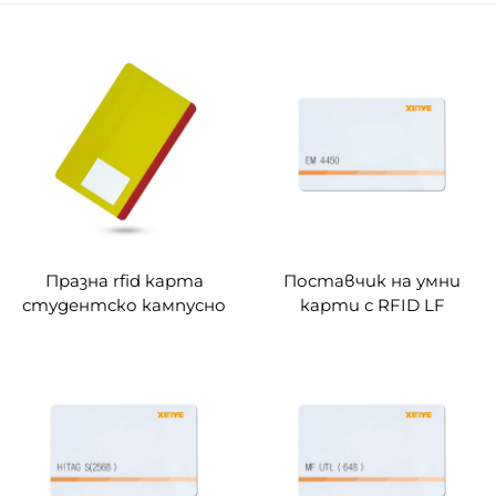
Празна rfid карта
Поставчик на умни
студентско кампусно
карти с RFID LF
карта служебна
EM4305 EM4200 TK4100
идентификационна
чип карта
карта 125кхц достъпна
карта