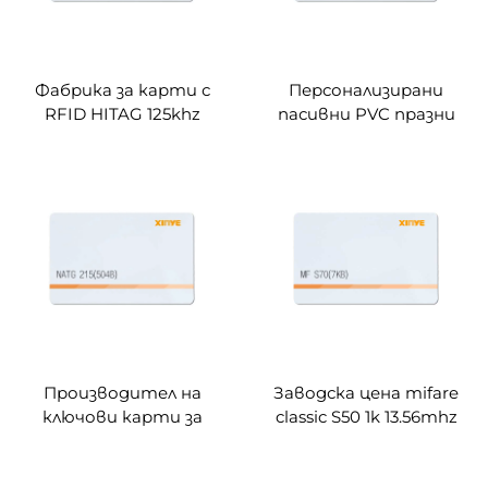
Фабрика за карти с
Персонализирани
RFID HITAG 125khz
пасивни PVC празни
празна карта с RFID
карти с RFID 125khz
256 байта и карта за
13.56mhz с близостен
персонализация
чип за управление на
достъп
Производител на
Заводска цена mifare
ключови карти за
classic S50 1k 13.56mhz
хотели в Китай,
rfid празна PVC карта
пасивни близост RFID