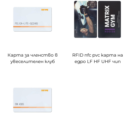
ID смарт чип 125kHz
персонализирана
печатна карта за
достъп
Карта за членство в
RFID nfc pvc карта на
увеселителен клуб
едро LF HF UHF чип
Felica lite-s nfc чип
празна печатна карта
карта rfid игра карта