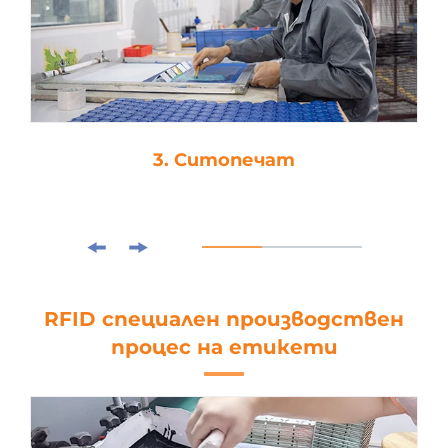
3. Ситопечат
RFID специален производствен
процес на етикети