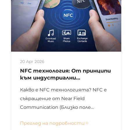
20 Apr 2026
NFC технология: От принципи
към индустриални
приложения, подпомагаща
Какво е NFC технологията? NFC е
цифровата трансформация на
предприятията
съкращение от Near Field
Communication (Близко поле
комуникация) — безжична
Преглед на подробности
комуникационна технология за