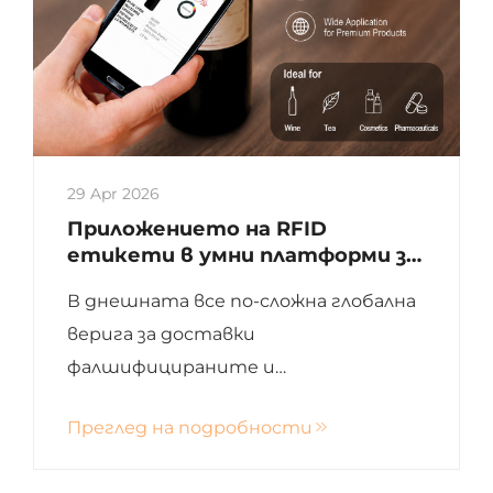
29 Apr 2026
Приложението на RFID
етикети в умни платформи за
борба с контрафактните
В днешната все по-сложна глобална
стоки и незаконното
отклоняване
верига за доставки
фалшифицираните и
нискокачествени продукти
Преглед на подробности
сериозно заплашват репутацията,
печалбите и доверието на