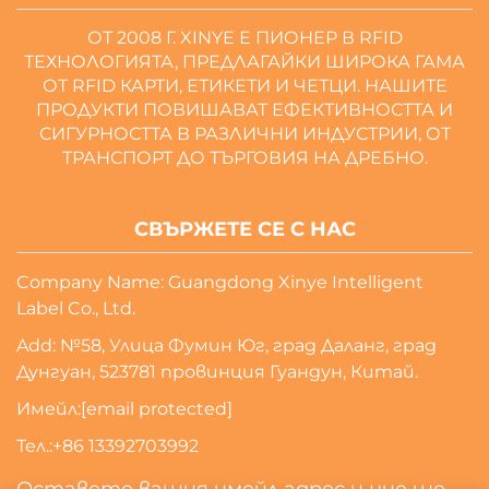
ОТ 2008 Г. XINYE Е ПИОНЕР В RFID
ТЕХНОЛОГИЯТА, ПРЕДЛАГАЙКИ ШИРОКА ГАМА
ОТ RFID КАРТИ, ЕТИКЕТИ И ЧЕТЦИ. НАШИТЕ
ПРОДУКТИ ПОВИШАВАТ ЕФЕКТИВНОСТТА И
СИГУРНОСТТА В РАЗЛИЧНИ ИНДУСТРИИ, ОТ
ТРАНСПОРТ ДО ТЪРГОВИЯ НА ДРЕБНО.
СВЪРЖЕТЕ СЕ С НАС
Company Name: Guangdong Xinye Intelligent
Label Co., Ltd.
Add: №58, Улица Фумин Юг, град Даланг, град
Дунгуан, 523781 провинция Гуандун, Китай.
Имейл:
[email protected]
Тел.:
+86 13392703992
Оставете вашия имейл адрес и ние ще