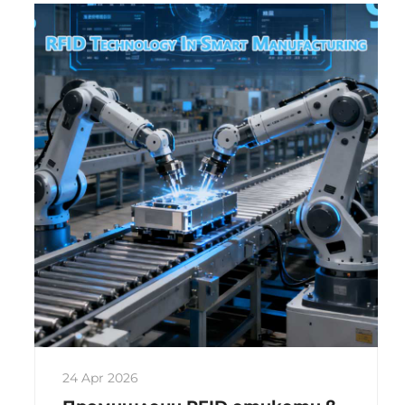
потребителите към
производителите на маркови
стоки. Това е особено актуално за
средни и висококласови
потребителски стоки, е...
24 Apr 2026