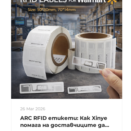
автоматично идентифициране на
целеви обекти и получаване на
свързани данни. Състоят се ...
26 Mar 2026
ARC RFID етикети: Как Xinye
помага на доставчиците да