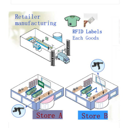
кратки разстояния. Съвместно
разработена от Philips и Sony, NFC е
безконтактна идентификационна
и свързваща технология, която
позволява краткоразмерна
безжична връзка...