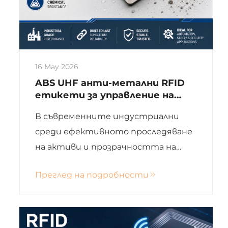
16 May 2026
ABS UHF анти-метални RFID
етикети за управление на
активи
В съвременните индустриални
среди ефективното проследяване
на активи и прозрачността на
инвентаризацията са от
Преглед на подробности
съществено значение за
подобряване на оперативната
ефективност и намаляване на
загубите. RFID технологията е