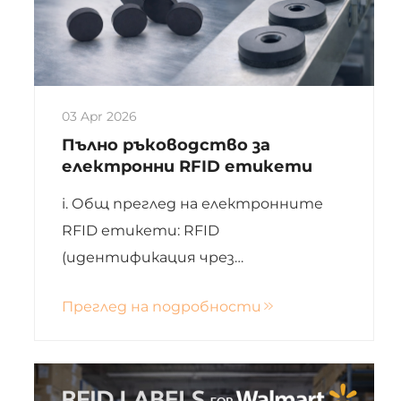
03 Apr 2026
Пълно ръководство за
електронни RFID етикети
i. Общ преглед на електронните
RFID етикети: RFID
(идентификация чрез
радиочестотни сигнали)
Преглед на подробности
електронните етикети са
технология за автоматично
разпознаване, която използва
радиочестотни сигнали за