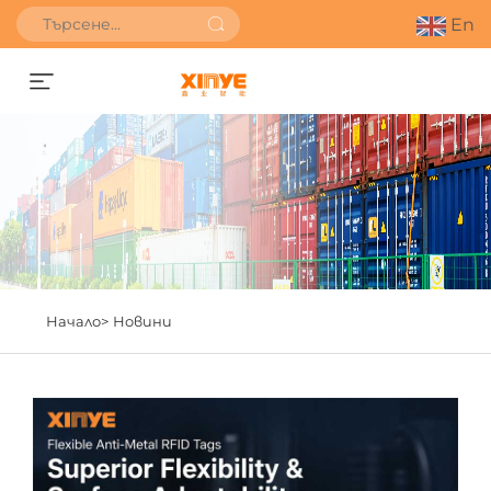
En
Получете оферта
Начало>
Новини