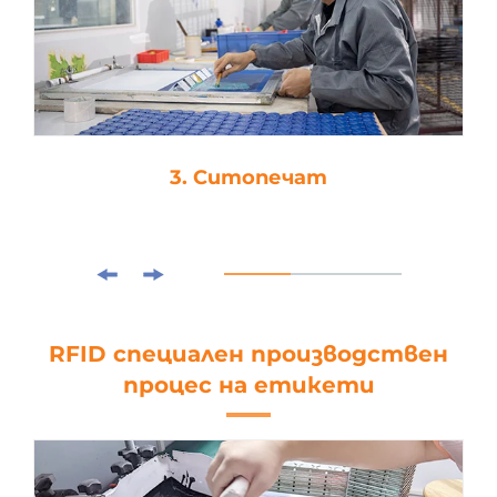
4. Ламиниране
RFID специален производствен
процес на етикети