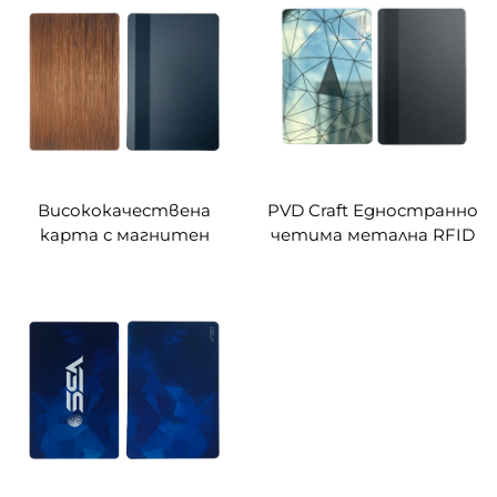
идентификационни
карти за
идентифициране
Висококачествена
PVD Craft Едностранно
карта с магнитен
четима метална RFID
запис и метално лице
карта доставка