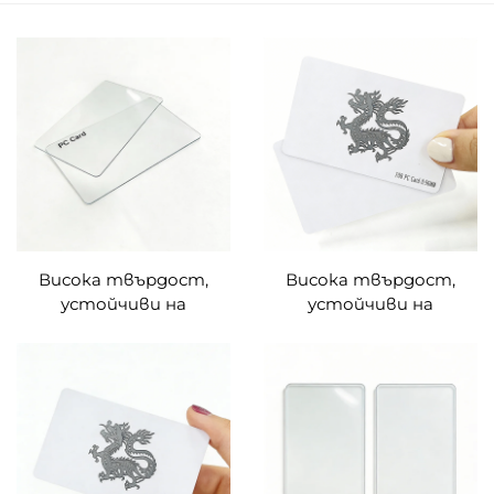
Висока твърдост,
Висока твърдост,
устойчиви на
устойчиви на
драскотини, прозрачни
драскотини, чист PC
чисти PC карти по
материал F08 RFID
поръчка (без чип)
идентифициране на PC
карти по поръчка