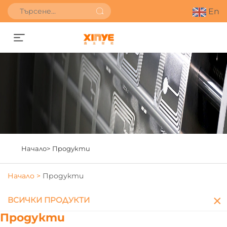
En
Получете оферта
Начало>
Продукти
Начало >
Продукти
ВСИЧКИ ПРОДУКТИ
Продукти