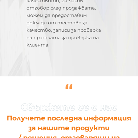
качеството, 24-часов
отговор след продажбата,
можем да предоставим
доклади от тестове за
качество, записи за проверка
на пратката за проверка на
клиента.
“
Получете последна информация
за нашите продукти
/ решения, отговарящи на