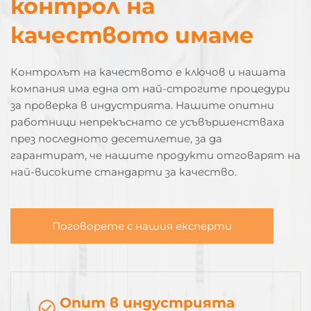
контрол на
качеството имаме
Контролът на качеството е ключов и нашата
компания има една от най-строгите процедури
за проверка в индустрията. Нашите опитни
работници непрекъснато се усъвършенстваха
през последното десетилетие, за да
гарантират, че нашите продукти отговарят на
най-високите стандарти за качество.
Поговорете с нашия експерти
Опит в индустрията