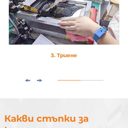
4. Капка-лепило
Какви стъпки за