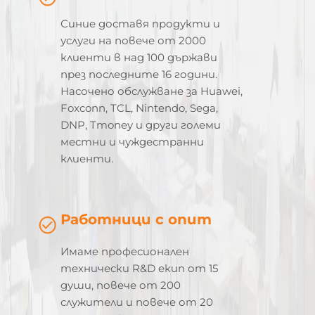
Синие доставя продукти и
услуги на повече от 2000
клиенти в над 100 държави
през последните 16 години.
Насочено обслужване за Huawei,
Foxconn, TCL, Nintendo, Sega,
DNP, Tmoney и други големи
местни и чуждестранни
клиенти.
Работници с опит
Имаме професионален
технически R&D екип от 15
души, повече от 200
служители и повече от 20