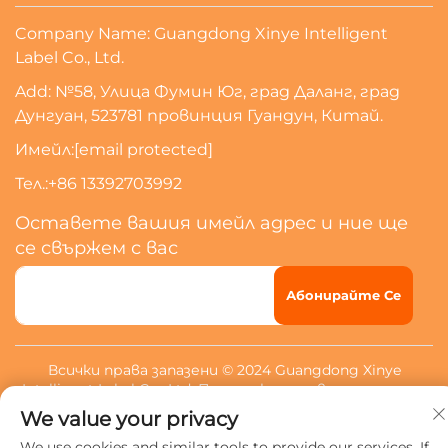
Company Name: Guangdong Xinye Intelligent
Label Co., Ltd.
Add: №58, Улица Фумин Юг, град Даланг, град
Дунгуан, 523781 провинция Гуандун, Китай.
Имейл:
[email protected]
Тел.:
+86 13392703992
Оставете вашия имейл адрес и ние ще
се свържем с вас
Абонирайте Се
Всички права запазени © 2024 Guangdong Xinye
Intelligent Label Co., Ltd.
Политика за поверителност
We value your privacy
We use cookies and similar tools to provide our services. If