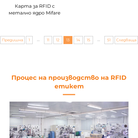
Карта за RFID с
метално ядро Mifare
Classic 1k, четима от
двете страни,
персонализирана
...
...
Предишна
1
11
12
13
14
15
51
Следваща
Процес на производство на RFID
етикет