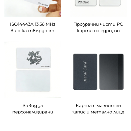
ISO14443A 13.56 MHz
Прозрачни чисти PC
висока твърдост,
карти на едро, по
напълно от PC
поръчка (без чип)
материал FM11RF08
RFID идентифициране
на PC карти по
поръчка
Завод за
Карта с магнитен
персонализирани
запис и метално лице
Фудан F08 чисти PC
материали RFID