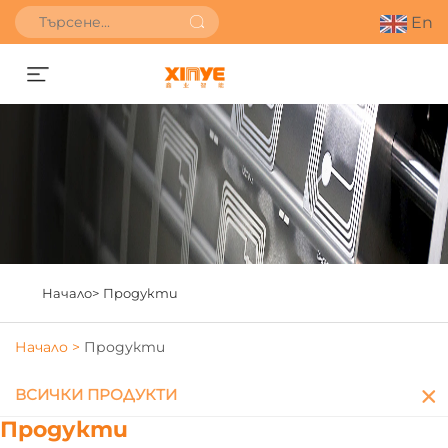
En
Получете оферта
Начало>
Продукти
Начало >
Продукти
ВСИЧКИ ПРОДУКТИ
Продукти