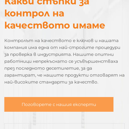
Какви стъпки за
контрол на
качеството имаме
Контролът на качеството е ключов и нашата
компания има една от най-строгите процедури
за проверка в индустрията. Нашите опитни
работници непрекъснато се усъвършенстваха
през последното десетилетие, за да
гарантират, че нашите продукти отговарят на
най-високите стандарти за качество.
Поговорете с нашия експерти