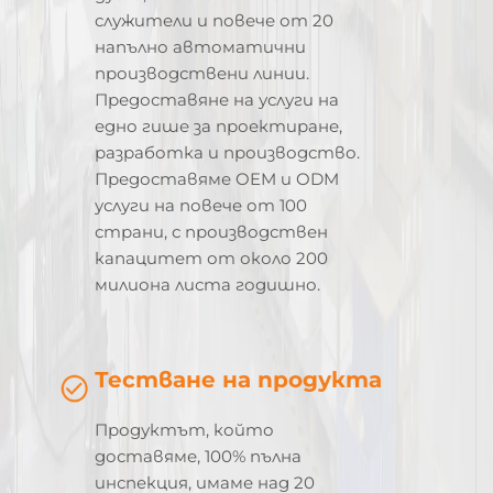
служители и повече от 20
напълно автоматични
производствени линии.
Предоставяне на услуги на
едно гише за проектиране,
разработка и производство.
Предоставяме OEM и ODM
услуги на повече от 100
страни, с производствен
капацитет от около 200
милиона листа годишно.
Тестване на продукта
Продуктът, който
доставяме, 100% пълна
инспекция, имаме над 20