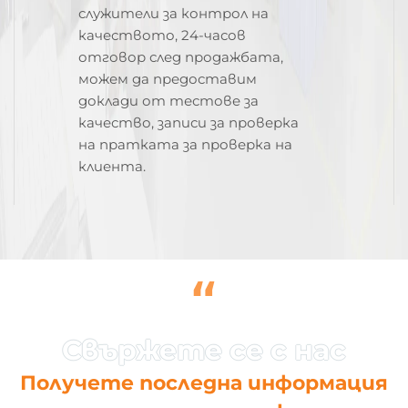
служители за контрол на
качеството, 24-часов
отговор след продажбата,
можем да предоставим
доклади от тестове за
качество, записи за проверка
на пратката за проверка на
клиента.
“
Получете последна информация