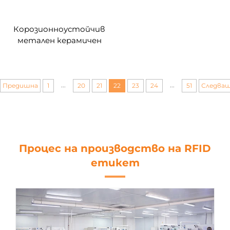
Корозионноустойчив
метален керамичен
цилиндричен етикет с
бифел, метален кожен
етикет, подходящ за
мобилно управление на
...
...
Предишна
1
20
21
22
23
24
51
Следва
споделяните
велосипеди
Процес на производство на RFID
етикет