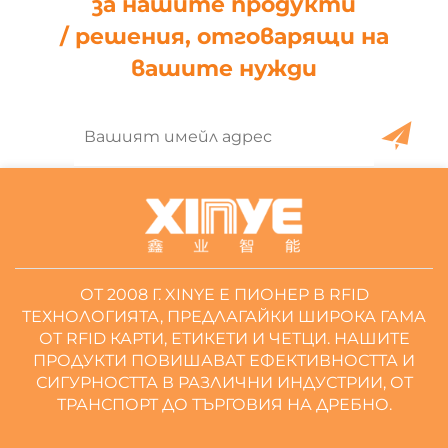
за нашите продукти
/ решения, отговарящи на
вашите нужди
ОТ 2008 Г. XINYE Е ПИОНЕР В RFID
ТЕХНОЛОГИЯТА, ПРЕДЛАГАЙКИ ШИРОКА ГАМА
ОТ RFID КАРТИ, ЕТИКЕТИ И ЧЕТЦИ. НАШИТЕ
ПРОДУКТИ ПОВИШАВАТ ЕФЕКТИВНОСТТА И
СИГУРНОСТТА В РАЗЛИЧНИ ИНДУСТРИИ, ОТ
ТРАНСПОРТ ДО ТЪРГОВИЯ НА ДРЕБНО.