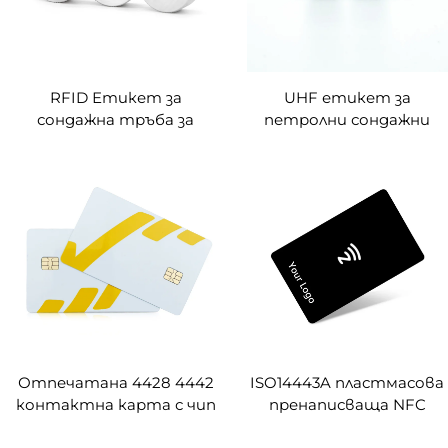
RFID Етикет за
UHF етикет за
сондажна тръба за
петролни сондажни
нефт Устойчив на
тръби, използван за
висока температура,
идентифициране на
издръжлив метален
управление на запис
етикет за записване на
върху метални RFID
информация за
етикети за сондажни
използването на
тръби за нефт
сондажна тръба
Отпечатана 4428 4442
ISO14443A пластмасова
контактна карта с чип
пренаписваща NFC
по поръчка
карта Ntag213, Ntag215,