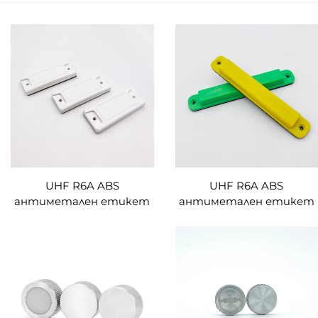
UHF R6A ABS
UHF R6A ABS
антиметален етикет
антиметален етикет
с персонализиран
с персонализиран
размер RFID етикет за
размер RFID етикет за
управление на активи
управление на активи