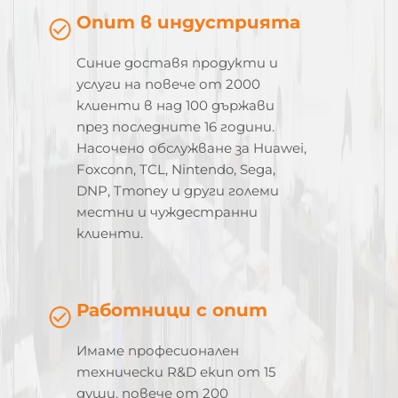
Опит в индустрията
Синие доставя продукти и
услуги на повече от 2000
клиенти в над 100 държави
през последните 16 години.
Насочено обслужване за Huawei,
Foxconn, TCL, Nintendo, Sega,
DNP, Tmoney и други големи
местни и чуждестранни
клиенти.
Работници с опит
Имаме професионален
технически R&D екип от 15
души, повече от 200