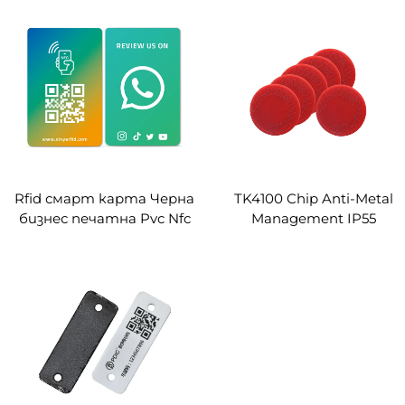
Ntag216, 13,56 MHz, OEM,
персонализирана,
празна, черна PVC
карта
Rfid смарт карта Черна
TK4100 Chip Anti-Metal
бизнес печатна Pvc Nfc
Management IP55
карта Ntag213 Ntag215
Водоустойчиви
Ntag216 Whatsapp Google
монети RFID етикети
преглед Nfc карти
Patrol Tag LF RFID
етикет