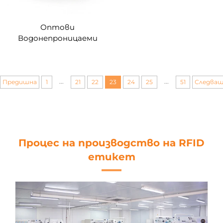
Оптови
Водонепроницаеми
13.56Mhz ISO14443A
MIFARE Classic EV1 -1K
Празен Етикет Бял
customise
...
...
Предишна
1
21
22
23
24
25
51
Следва
Процес на производство на RFID
етикет