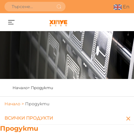
En
Получете оферта
Начало>
Продукти
Начало >
Продукти
ВСИЧКИ ПРОДУКТИ
Продукти