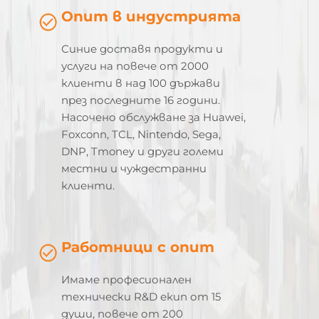
Опит в индустрията
Синие доставя продукти и
услуги на повече от 2000
клиенти в над 100 държави
през последните 16 години.
Насочено обслужване за Huawei,
Foxconn, TCL, Nintendo, Sega,
DNP, Tmoney и други големи
местни и чуждестранни
клиенти.
Работници с опит
Имаме професионален
технически R&D екип от 15
души, повече от 200