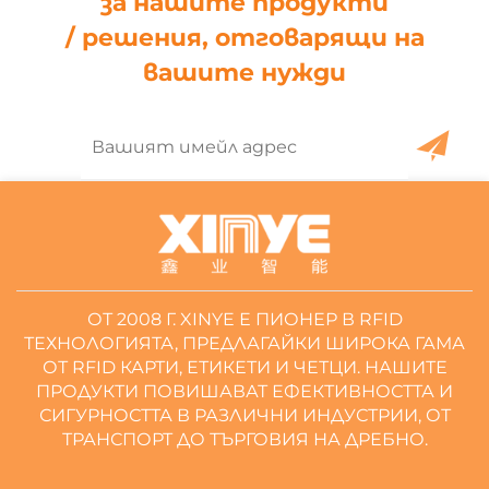
за нашите продукти
/ решения, отговарящи на
вашите нужди
ОТ 2008 Г. XINYE Е ПИОНЕР В RFID
ТЕХНОЛОГИЯТА, ПРЕДЛАГАЙКИ ШИРОКА ГАМА
ОТ RFID КАРТИ, ЕТИКЕТИ И ЧЕТЦИ. НАШИТЕ
ПРОДУКТИ ПОВИШАВАТ ЕФЕКТИВНОСТТА И
СИГУРНОСТТА В РАЗЛИЧНИ ИНДУСТРИИ, ОТ
ТРАНСПОРТ ДО ТЪРГОВИЯ НА ДРЕБНО.