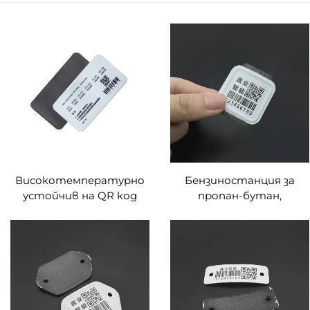
Високотемпературно
Бензиностанция за
устойчив на QR код
пропан-бутан,
метален етикет с
постоянни етикети с
корозионно устойчив
баркод, проследяване на
емайлов етикет
газови бутилки,
цилиндър за
полуемайлиран етикет,
проследяване на
QR код, етикети за
самоличността на
проследяване на
батерията
бутилки