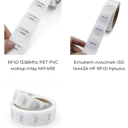
проследяване на
контрол на достъпа
бутилки с пропан-
Сигурна ключ-карта за
бутан
замъчване
RFID 13.56Mhz PET PVC
Етикет-плъстек ISO
мокър Inlay MIFARE
14443A HF RFID Кръгъл
Ultralight EV1 Бяла
13.56MHz RFID Бял
хартиена етикетка
Етикет с Чип MIFARE
NFC Sticker Tag За
Ultralight EV1
контрол на достъпа