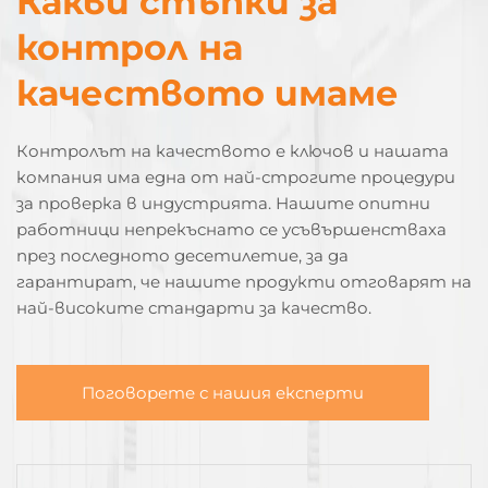
Какви стъпки за
контрол на
качеството имаме
Контролът на качеството е ключов и нашата
компания има една от най-строгите процедури
за проверка в индустрията. Нашите опитни
работници непрекъснато се усъвършенстваха
през последното десетилетие, за да
гарантират, че нашите продукти отговарят на
най-високите стандарти за качество.
Поговорете с нашия експерти