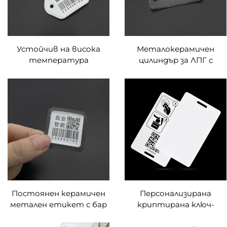
Устойчив на висока
Металокерамичен
температура
цилиндър за ЛПГ с
металокерамичен газов
баркод, етикет/таг за
цилиндър етикети с
проследяване на
баркод емайл етикет
етикета, цилиндър с
за проследяване на
баркод
газови бутилки LPG
Постоянен керамичен
Персонализирана
метален етикет с бар
криптирана ключ-
код Устойчивост на
карта за хотел MIFARE
висока температура за
DESFire RFID Карта за