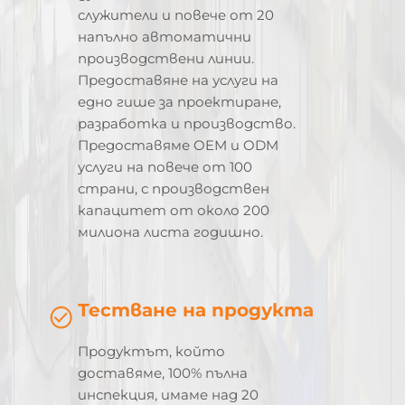
служители и повече от 20
напълно автоматични
производствени линии.
Предоставяне на услуги на
едно гише за проектиране,
разработка и производство.
Предоставяме OEM и ODM
услуги на повече от 100
страни, с производствен
капацитет от около 200
милиона листа годишно.
Тестване на продукта
Продуктът, който
доставяме, 100% пълна
инспекция, имаме над 20