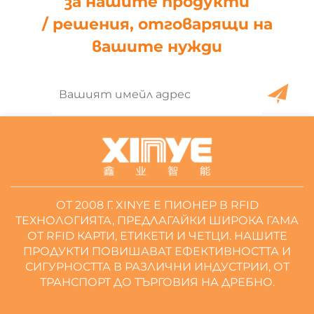
за нашите продукти
/ решения, отговарящи на
вашите нужди
ОТ 2008 Г. XINYE Е ПИОНЕР В RFID
ТЕХНОЛОГИЯТА, ПРЕДЛАГАЙКИ ШИРОКА ГАМА
ОТ RFID КАРТИ, ЕТИКЕТИ И ЧЕТЦИ. НАШИТЕ
ПРОДУКТИ ПОВИШАВАТ ЕФЕКТИВНОСТТА И
СИГУРНОСТТА В РАЗЛИЧНИ ИНДУСТРИИ, ОТ
ТРАНСПОРТ ДО ТЪРГОВИЯ НА ДРЕБНО.