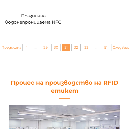
Празнична
водонепроницаема NFC
силиконова браслетка
125khz Силиконова
ръкавичка Пасивен NFC
13.56mhz RFID резинен
...
...
Предишна
1
29
30
31
32
33
51
Следва
запястник
Процес на производство на RFID
етикет