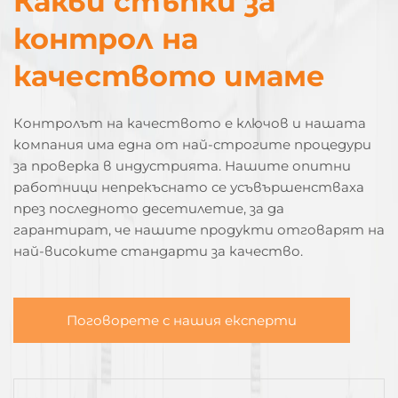
Какви стъпки за
контрол на
качеството имаме
Контролът на качеството е ключов и нашата
компания има една от най-строгите процедури
за проверка в индустрията. Нашите опитни
работници непрекъснато се усъвършенстваха
през последното десетилетие, за да
гарантират, че нашите продукти отговарят на
най-високите стандарти за качество.
Поговорете с нашия експерти