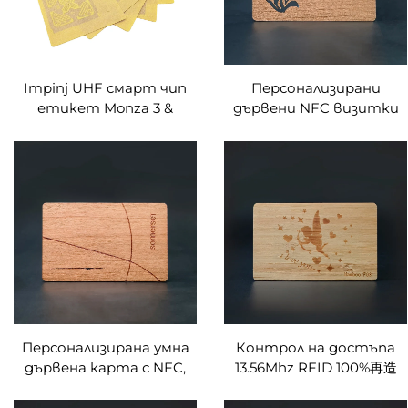
Impinj UHF смарт чип
Персонализирани
етикет Monza 3 &
дървени NFC визитки
Monza 4D & Monza 4E &
от черешово дърво с
Monza 4QT & Monza R6
гравировка по дизайна,
RFID стикери,
подходящи за подаръци
персонализирани за
с RFID технология
индустриален
мониторинг
Персонализирана умна
Контрол на достъпа
дървена карта с NFC,
13.56Mhz RFID 100%再造
екологична MIFARE
дървени rfid дървени
DESFire EV1 4K дървена
ключови карти за