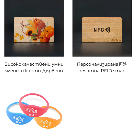
карта
хотел
Висококачествени умни
Персонализирана再造
членски карти Дървени
печатна RFID smart
домашни хотелски
карта за контрол на
ключови карти RFID
достъп 13.56Mhz
NFC дървени визитки
дървена NFC визитка
празни за лазерна
гравировка