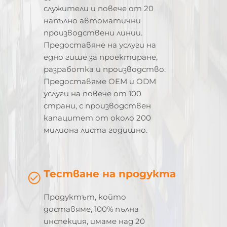
служители и повече от 20
напълно автоматични
производствени линии.
Предоставяне на услуги на
едно гише за проектиране,
разработка и производство.
Предоставяме OEM и ODM
услуги на повече от 100
страни, с производствен
капацитет от около 200
милиона листа годишно.
Тестване на продукта
Продуктът, който
доставяме, 100% пълна
инспекция, имаме над 20