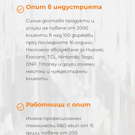
Опит в индустрията
Синие доставя продукти и
услуги на повече от 2000
клиенти в над 100 държави
през последните 16 години.
Насочено обслужване за Huawei,
Foxconn, TCL, Nintendo, Sega,
DNP, Tmoney и други големи
местни и чуждестранни
клиенти.
Работници с опит
Имаме професионален
технически R&D екип от 15
души, повече от 200