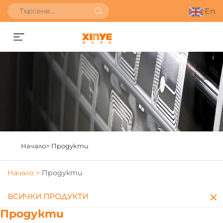
En
Получете оферта
Начало>
Продукти
Начало >
Продукти
ВСИЧКИ ПРОДУКТИ
Продукти