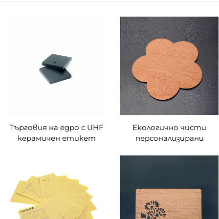
Търговия на едро с UHF
Екологично чисти
керамичен етикет
персонализирани
RFID антиметален
лазерно гравирани
етикет за управление
орехови RFID дървени
на активи
визитки с NFC
интерфейс и
водонепроницаемост
на честота 13.56MHz