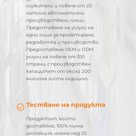
служители и повече от 20
напълно автоматични
производствени линии.
Предоставяне на услуги на
едно гише за проектиране,
разработка и производство.
Предоставяме OEM и ODM
услуги на повече от 100
страни, с производствен
капацитет от около 200
милиона листа годишно.
Тестване на продукта
Продуктът, който
доставяме, 100% пълна
инспекция, имаме над 20