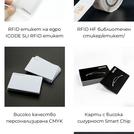
RFID етикет на едро
RFID HF библиотечен
ICODE SLI RFID етикет
стикер/етикет/
за управление на
етикет със залепващ
библиотека
гръб за управление на
библиотека
Високо качество
Карти с висока
персонализирана CMYK
сигурност Smart Chip
печат на лого HF PVC
NXP-mifare Desfire-2K 4K