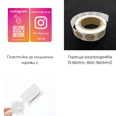
умна карта Пластикова
8K EV1 EV3 RFID Карти
RFID NFC бизнес карта
за електронни карти за
за членски карти
оплата, зареждане и
контрол на достъпа
при транспорт
Пластика за социални
Гореща разпродажба
мрежи с
13.56MHz, 860-960MHZ
идентификационен
RFID HF UHF
номер, NFC карта за
персонализиран размер
контактно
NFC стикер етикет
програмиране, цифров
PET/PVC NFC UHF
бизнес QR код поп
стикер против
карта, персонализирана
фалшифициране