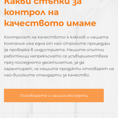
Какви стъпки за
контрол на
качеството имаме
Контролът на качеството е ключов и нашата
компания има една от най-строгите процедури
за проверка в индустрията. Нашите опитни
работници непрекъснато се усъвършенстваха
през последното десетилетие, за да
гарантират, че нашите продукти отговарят на
най-високите стандарти за качество.
Поговорете с нашия експерти