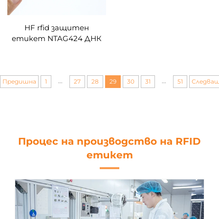
HF rfid защитен
етикет NTAG424 ДНК
TT хартия за нанасяне
на покритие NFC
етикети
...
...
Предишна
1
27
28
29
30
31
51
Следва
Процес на производство на RFID
етикет