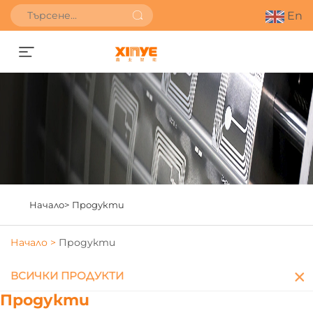
En
Получете оферта
Начало>
Продукти
Начало >
Продукти
ВСИЧКИ ПРОДУКТИ
Продукти