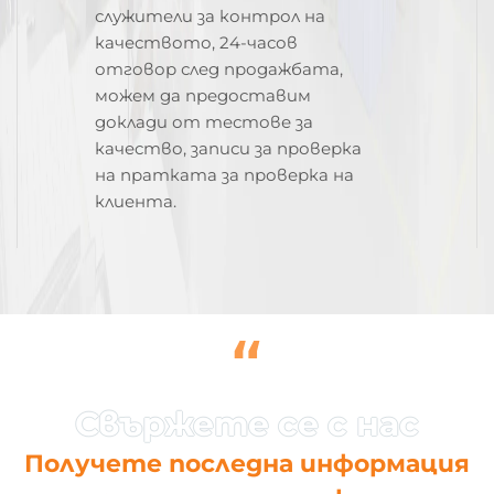
служители за контрол на
качеството, 24-часов
отговор след продажбата,
можем да предоставим
доклади от тестове за
качество, записи за проверка
на пратката за проверка на
клиента.
“
Получете последна информация