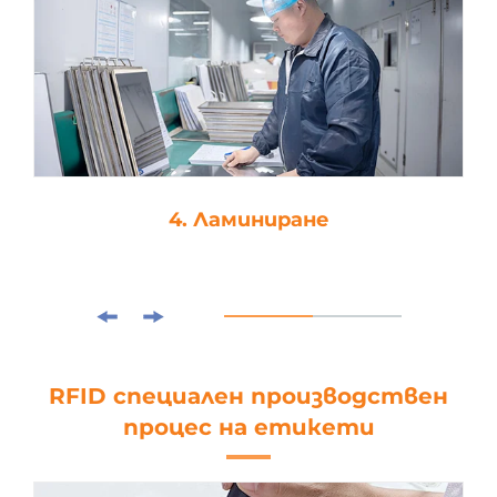
4. Ламиниране
RFID специален производствен
процес на етикети