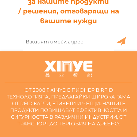
за нашите продукти
/ решения, отговарящи на
вашите нужди
ОТ 2008 Г. XINYE Е ПИОНЕР В RFID
ТЕХНОЛОГИЯТА, ПРЕДЛАГАЙКИ ШИРОКА ГАМА
ОТ RFID КАРТИ, ЕТИКЕТИ И ЧЕТЦИ. НАШИТЕ
ПРОДУКТИ ПОВИШАВАТ ЕФЕКТИВНОСТТА И
СИГУРНОСТТА В РАЗЛИЧНИ ИНДУСТРИИ, ОТ
ТРАНСПОРТ ДО ТЪРГОВИЯ НА ДРЕБНО.