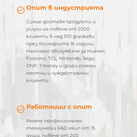
Опит в индустрията
Синие доставя продукти и
услуги на повече от 2000
клиенти в над 100 държави
през последните 16 години.
Насочено обслужване за Huawei,
Foxconn, TCL, Nintendo, Sega,
DNP, Tmoney и други големи
местни и чуждестранни
клиенти.
Работници с опит
Имаме професионален
технически R&D екип от 15
души, повече от 200