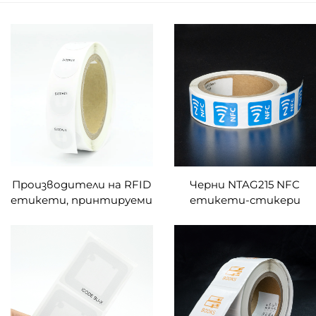
Производители на RFID
Черни NTAG215 NFC
етикети, принтируеми
етикети-стикери
NFC стикери NXP-
30мм RFID стикер
TAG213 NTAG215 NTAG216
програмируем NFC
RFID етикети за
етикет съвместим с
социални мрежи
NFC поддържащи
телефони