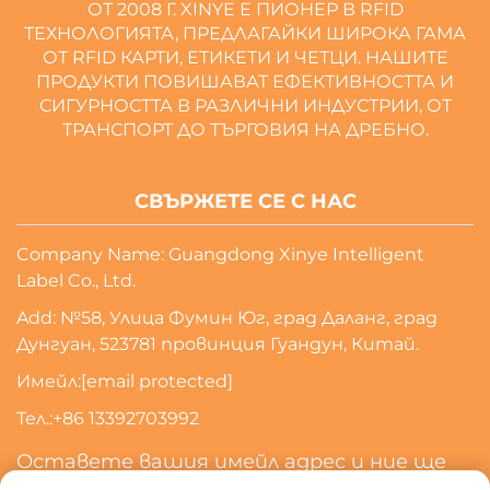
ОТ 2008 Г. XINYE Е ПИОНЕР В RFID
ТЕХНОЛОГИЯТА, ПРЕДЛАГАЙКИ ШИРОКА ГАМА
ОТ RFID КАРТИ, ЕТИКЕТИ И ЧЕТЦИ. НАШИТЕ
ПРОДУКТИ ПОВИШАВАТ ЕФЕКТИВНОСТТА И
СИГУРНОСТТА В РАЗЛИЧНИ ИНДУСТРИИ, ОТ
ТРАНСПОРТ ДО ТЪРГОВИЯ НА ДРЕБНО.
СВЪРЖЕТЕ СЕ С НАС
Company Name: Guangdong Xinye Intelligent
Label Co., Ltd.
Add: №58, Улица Фумин Юг, град Даланг, град
Дунгуан, 523781 провинция Гуандун, Китай.
Имейл:
[email protected]
Тел.:
+86 13392703992
Оставете вашия имейл адрес и ние ще
се свържем с вас