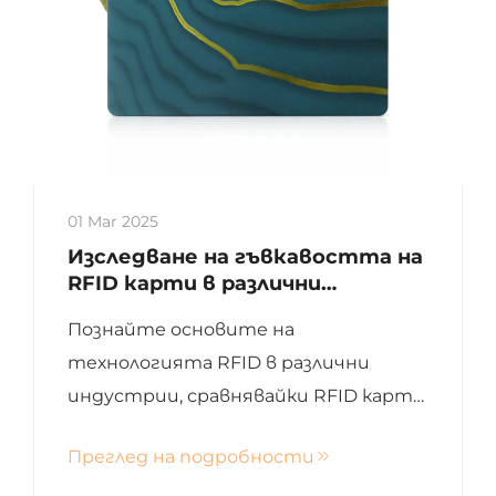
01 Mar 2025
Изследване на гъвкавостта на
RFID карти в различни
индустрии
Познайте основите на
технологията RFID в различни
индустрии, сравнявайки RFID карти
и NFC етикети, и научете за
Преглед на подробности
техните разнообразни приложения
в ритейл, здравеопазване,