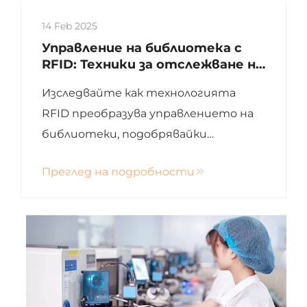
14 Feb 2025
Управление на библиотека с
RFID: Техники за отслежване на
колекцията
Изследвайте как технологията
RFID преобразува управлението на
библиотеки, подобрявайки
управлението на инвентаризация,
Преглед на подробности
повишавайки сигурността и
опростявайки операциите.
Открийте иновативни
приложения, стратегии за
имплементация и бъдещи
тенденции, включително
интеграция с IoT.