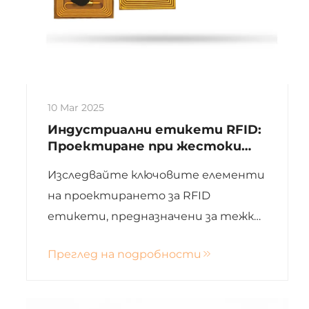
10 Mar 2025
Индустриални етикети RFID:
Проектиране при жестоки
условия
Изследвайте ключовите елементи
на проектирането за RFID
етикети, предназначени за тежки
условия, с фокус върху свиването на
Преглед на подробности
микрочипа, целостта на антена,
материалите за окултуване,
инженеринг според честотата и