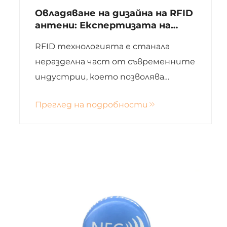
Овладяване на дизайна на RFID
антени: Експертизата на
Xinye в
RFID технологията е станала
високопроизводителните
RFID решения
неразделна част от съвременните
индустрии, което позволява
ефективно проследяване,
Преглед на подробности
управление на инвентарните
запаси и мониторинг на активите.
В сърцето на всяка RFID система се
намира RFID антена, кри...