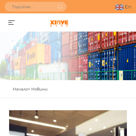
En
Получете оферта
Начало>
Новини