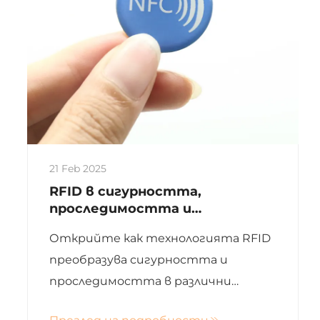
21 Feb 2025
RFID в сигурността,
проследимостта и
управлението на активи:
Открийте как технологията RFID
Системни прозрения
преобразува сигурността и
проследимостта в различни
индустрии. Тази статия разглежда