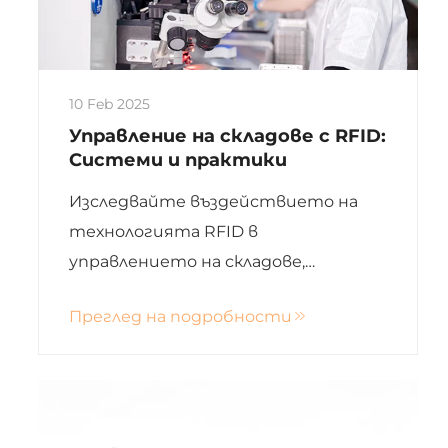
10 Feb 2025
Управление на складове с RFID:
Системи и практики
Изследвайте въздействието на
технологията RFID в
управлението на складове,
подчертавайки нейните
Преглед на подробности
предимства, предизвикателства и
бъдещи тенденции. Научете как
RFID подобрява точността на
инвентаризацията и опростява
процесите, подобряжайки