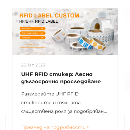
26 Jan 2025
UHF RFID стикер: Лесно
дългосрочно проследяване
Разгледайте UHF RFID
стикерите и тяхната
съществена роля за подобряване
на ефективността на веригата
Преглед на подробности
за доставки, логистиката и