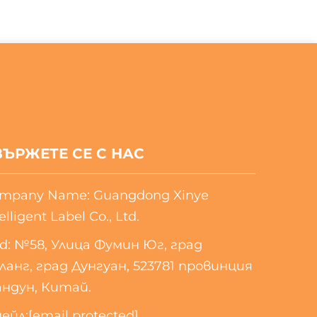
ВЪРЖЕТЕ СЕ С НАС
mpany Name: Guangdong Xinye
elligent Label Co., Ltd.
d: №58, Улица Фумин Юг, град
ланг, град Дунгуан, 523781 провинция
андун, Китай.
ейл:
[email protected]