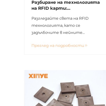
Разбиране на технологията
на RFID карти:
характеристики и функции
Разгледайте света на RFID
технологията, като се
задълбочите в нейните
характеристики, предимства и
Преглед на подробности
приложения в различни
индустрии. Научете как RFID се
отличава в безконтактните
операции, сигурността на
данните и повишаването на
ефективността.