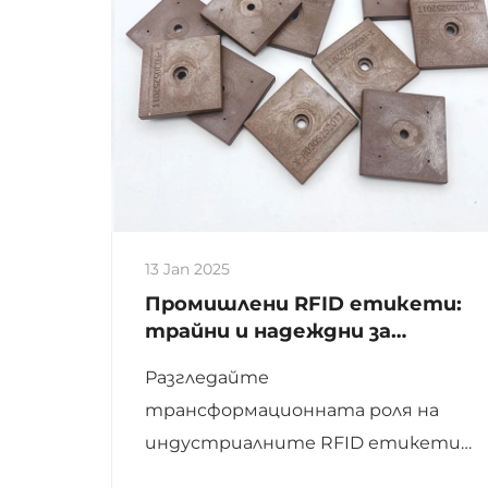
13 Jan 2025
Промишлени RFID етикети:
трайни и надеждни за
трудни условия
Разгледайте
трансформационната роля на
индустриалните RFID етикети
в съвременните индустрии,