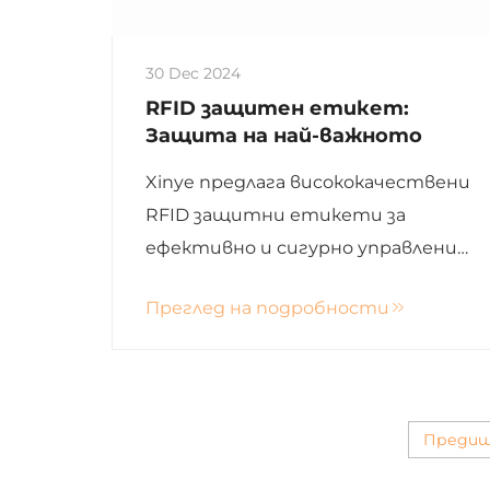
30 Dec 2024
RFID защитен етикет:
Защита на най-важното
Xinye предлага висококачествени
RFID защитни етикети за
ефективно и сигурно управление
на активи в търговията на
Преглед на подробности
дребно, логистиката,
медицината и защитата на
артикули с висока стойност.
Преди