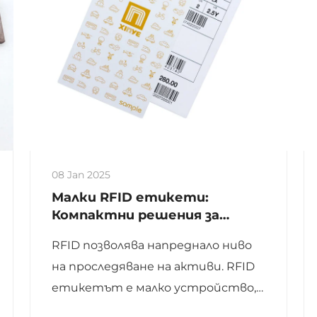
08 Jan 2025
Малки RFID етикети:
Компактни решения за
ефективно проследяване
RFID позволява напреднало ниво
на проследяване на активи. RFID
етикетът е малко устройство,
използвано за съхранение на