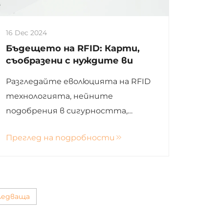
16 Dec 2024
Бъдещето на RFID: Карти,
съобразени с нуждите ви
Разгледайте еволюцията на RFID
технологията, нейните
подобрения в сигурността,
персонализираните вграждания
Преглед на подробности
на карти и разнообразни
приложения в различни
индустрии.
ледваща