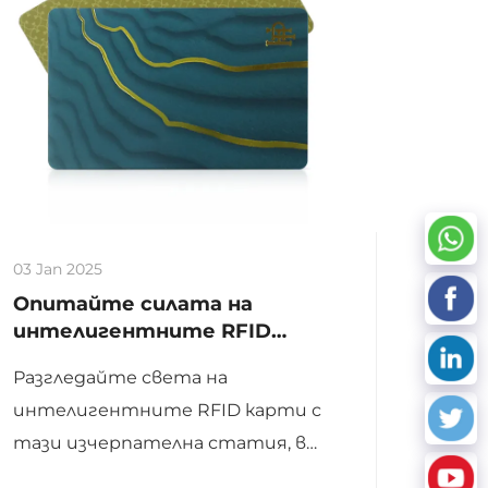
03 Jan 2025
Опитайте силата на
интелигентните RFID
карти в ежедневието
Разгледайте света на
интелигентните RFID карти с
тази изчерпателна статия, в
която се описват в детайли