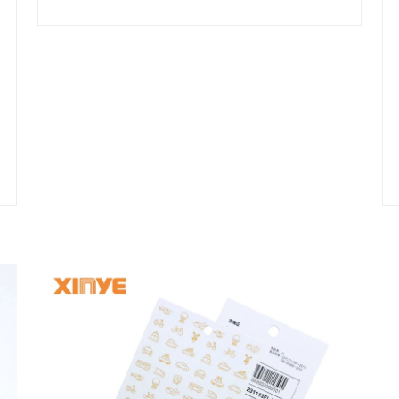
управлението на активи с
безжично предаване на данни.