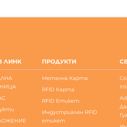
З ЛИНК
ПРОДУКТИ
С
АЛНА
Метална Карта
Co
АНИЦА
Int
RFID Карта
АС
Ad
RFID Етикет
Да
укти
Индустриален RFID
Гу
ЛОЖЕНИЕ
етикет
Им