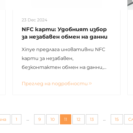
23 Dec 2024
NFC карти: Удобният избор
за незабавен обмен на данни
Xinye предлага иновативни NFC
карти за незабавен,
безконтактен обмен на данни,
подобрявайки удобството и
Преглед на подробности
ефективността в различни
приложения.
...
...
шна
1
9
10
11
12
13
15
С