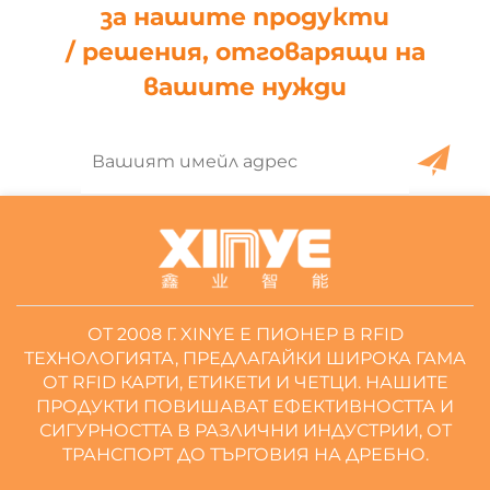
за нашите продукти
/ решения, отговарящи на
вашите нужди
ОТ 2008 Г. XINYE Е ПИОНЕР В RFID
ТЕХНОЛОГИЯТА, ПРЕДЛАГАЙКИ ШИРОКА ГАМА
ОТ RFID КАРТИ, ЕТИКЕТИ И ЧЕТЦИ. НАШИТЕ
ПРОДУКТИ ПОВИШАВАТ ЕФЕКТИВНОСТТА И
СИГУРНОСТТА В РАЗЛИЧНИ ИНДУСТРИИ, ОТ
ТРАНСПОРТ ДО ТЪРГОВИЯ НА ДРЕБНО.