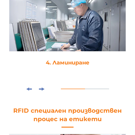
4. Ламиниране
RFID специален производствен
процес на етикети