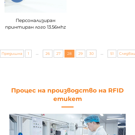
Персонализиран
принтиран лого 13.56мhz
умна етикет-стикер с
чип
NTAG213/NTAG215/NTAG216
NFC етикети
...
...
Предишна
1
26
27
28
29
30
51
Следва
Процес на производство на RFID
етикет