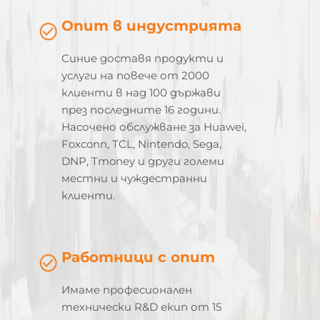
Опит в индустрията
Синие доставя продукти и
услуги на повече от 2000
клиенти в над 100 държави
през последните 16 години.
Насочено обслужване за Huawei,
Foxconn, TCL, Nintendo, Sega,
DNP, Tmoney и други големи
местни и чуждестранни
клиенти.
Работници с опит
Имаме професионален
технически R&D екип от 15