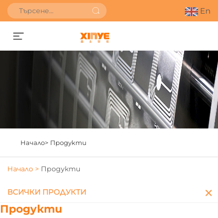
En
Получете оферта
Начало>
Продукти
Начало >
Продукти
ВСИЧКИ ПРОДУКТИ
Продукти