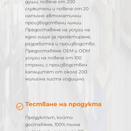
души, повече от 200
служители и повече от 20
напълно автоматични
производствени линии.
Предоставяне на услуги на
едно гише за проектиране,
разработка и производство.
Предоставяме OEM и ODM
услуги на повече от 100
страни, с производствен
капацитет от около 200
милиона листа годишно.
Тестване на продукта
Продуктът, който
доставяме, 100% пълна