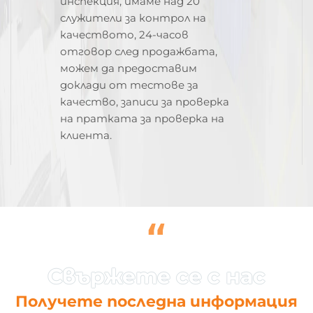
инспекция, имаме над 20
служители за контрол на
качеството, 24-часов
отговор след продажбата,
можем да предоставим
доклади от тестове за
качество, записи за проверка
на пратката за проверка на
клиента.
“
Получете последна информация