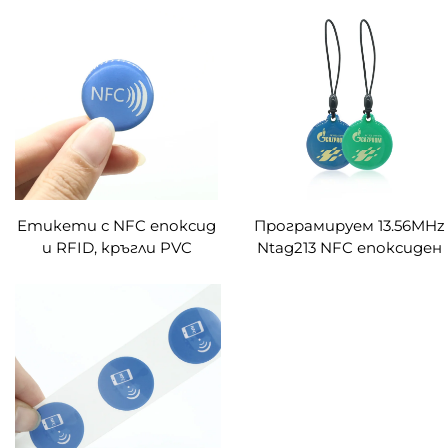
PVC материал RFID
PVC членски карта / VIP
полосова карта
карта / бизнес карта с
баркод и серийен номер
Етикети с NFC епоксид
Програмируем 13.56MHz
и RFID, кръгли PVC
Ntag213 NFC епоксиден
етикети,
ключодържател RFID
влагозащитни, красиви
ключодържател за
карти за социални
контрол на достъпа
мрежи за прикрепване
Етикет
на мобилен телефон