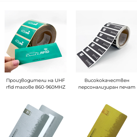
Производители на UHF
Висококачествен
rfid тагове 860-960MHZ
персонализиран печат
печатни RFID стикерни
RFID етикети за
етикети за предно
предно стъкло стикер
стъкло
UHF предно стъкло на
автомобил UHF пасиве
етикет