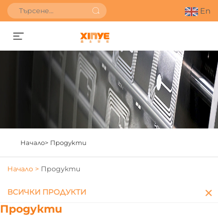
En
Получете оферта
Начало>
Продукти
Начало >
Продукти
ВСИЧКИ ПРОДУКТИ
Продукти