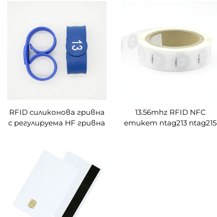
дърво за управление на
проследяване на дърво
дърво
RFID силиконова гривна
13.56mhz RFID NFC
с регулируема HF гривна
етикет ntag213 ntag215
за събития NFC гривна
ntag216 интелигентен
по поръчка
чип кръгъл празен
етикет персонализира