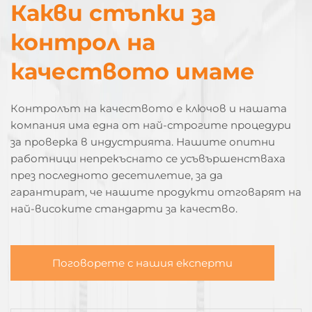
Какви стъпки за
контрол на
качеството имаме
Контролът на качеството е ключов и нашата
компания има една от най-строгите процедури
за проверка в индустрията. Нашите опитни
работници непрекъснато се усъвършенстваха
през последното десетилетие, за да
гарантират, че нашите продукти отговарят на
най-високите стандарти за качество.
Поговорете с нашия експерти