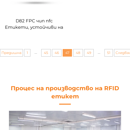
D82 FPC чип nfc
Етикети, устойчиви на
висока температура
13,90MHz по поръчка
...
...
Предишна
1
45
46
47
48
49
51
Следва
Процес на производство на RFID
етикет