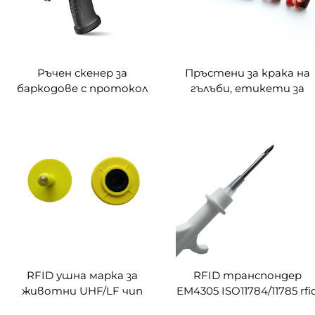
Ръчен скенер за
Пръстени за крака на
баркодове с протокол
гълъби, етикети за
ISO18000-6C
идентификация на
животни
RFID ушна марка за
RFID транспондер
животни UHF/LF чип
EM4305 ISO11784/11785 rfi
електронна ушна марка
микрочип за управлени