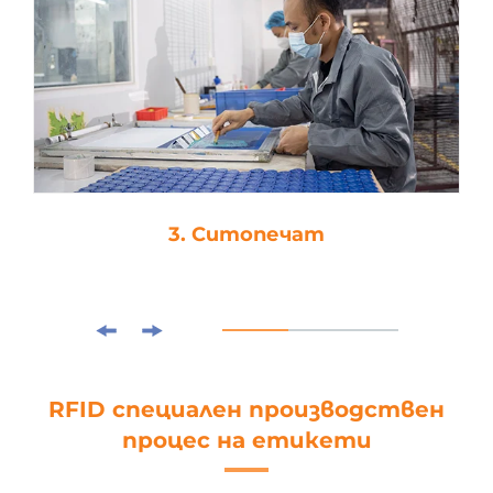
ат
4. Ламиниране
RFID специален производствен
процес на етикети