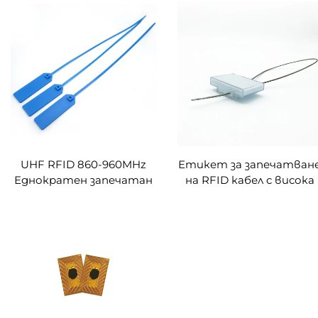
за едър рогат добитък
на ID на животни
овце крави кози
прасета
идентификация
управление на
проследяване
UHF RFID 860-960MHz
Етикет за запечатван
Еднократен запечатан
на RFID кабел с висока
кабелен етикет за
сигурност Alien H9 чип
управление на
етикет
проследяване