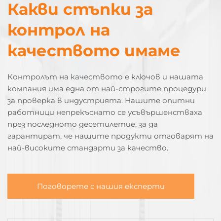
Какви стъпки за
контрол на
качеството имаме
Контролът на качеството е ключов и нашата
компания има една от най-строгите процедури
за проверка в индустрията. Нашите опитни
работници непрекъснато се усъвършенстваха
през последното десетилетие, за да
гарантират, че нашите продукти отговарят на
най-високите стандарти за качество.
Поговорете с нашия експерти