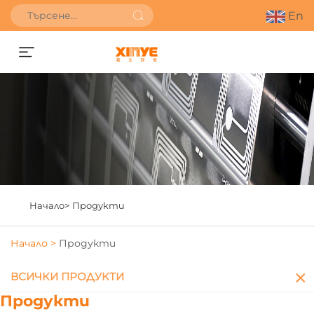
En
Получете оферта
Начало>
Продукти
Начало >
Продукти
ВСИЧКИ ПРОДУКТИ
Продукти