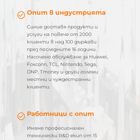
Опит в индустрията
Синие доставя продукти и
услуги на повече от 2000
клиенти в над 100 държави
през последните 16 години.
Насочено обслужване за Huawei,
Foxconn, TCL, Nintendo, Sega,
DNP, Tmoney и други големи
местни и чуждестранни
клиенти.
Работници с опит
Имаме професионален
технически R&D екип от 15