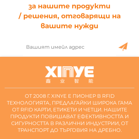
за нашите продукти
/ решения, отговарящи на
вашите нужди
ОТ 2008 Г. XINYE Е ПИОНЕР В RFID
ТЕХНОЛОГИЯТА, ПРЕДЛАГАЙКИ ШИРОКА ГАМА
ОТ RFID КАРТИ, ЕТИКЕТИ И ЧЕТЦИ. НАШИТЕ
ПРОДУКТИ ПОВИШАВАТ ЕФЕКТИВНОСТТА И
СИГУРНОСТТА В РАЗЛИЧНИ ИНДУСТРИИ, ОТ
ТРАНСПОРТ ДО ТЪРГОВИЯ НА ДРЕБНО.