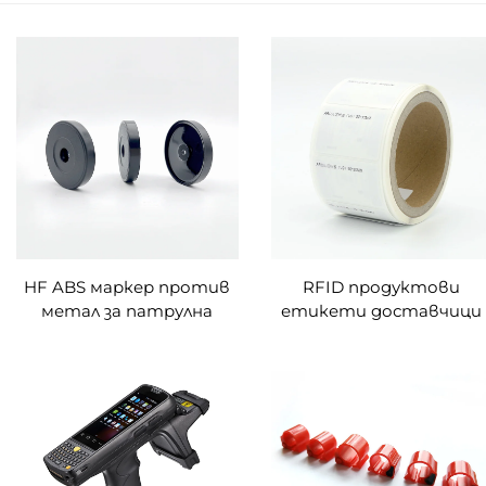
HF ABS маркер против
RFID продуктови
метал за патрулна
етикети доставчици
система
walmart rfid етикети
управление на активи
uid rfid етикети за
проследяване на
инвентара