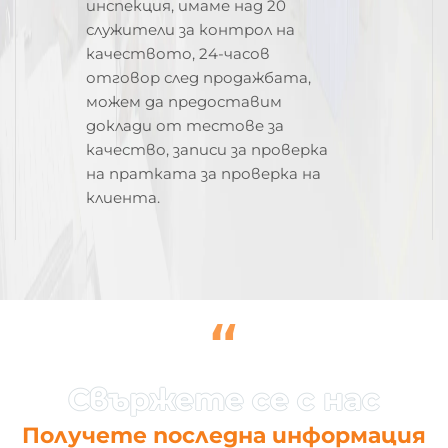
инспекция, имаме над 20
служители за контрол на
качеството, 24-часов
отговор след продажбата,
можем да предоставим
доклади от тестове за
качество, записи за проверка
на пратката за проверка на
клиента.
“
Получете последна информация