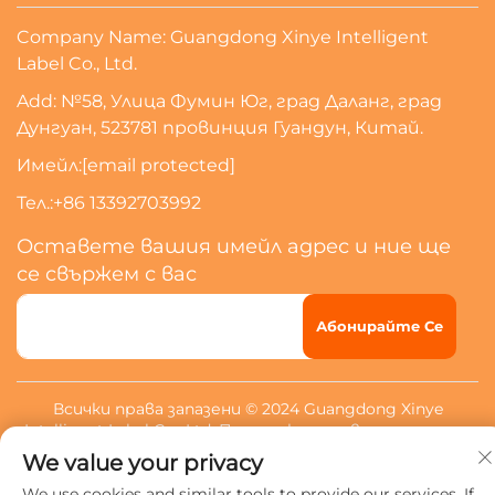
Company Name: Guangdong Xinye Intelligent
Label Co., Ltd.
Add: №58, Улица Фумин Юг, град Даланг, град
Дунгуан, 523781 провинция Гуандун, Китай.
Имейл:
[email protected]
Тел.:
+86 13392703992
Оставете вашия имейл адрес и ние ще
се свържем с вас
Абонирайте Се
Всички права запазени © 2024 Guangdong Xinye
Intelligent Label Co., Ltd.
Политика за поверителност
We value your privacy
We use cookies and similar tools to provide our services. If