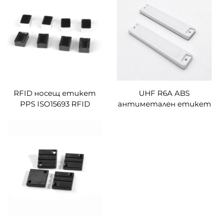
тагове за перални,
устойчивост на
нейлонови
висока температура
върху метални
етикети
RFID носещ етикет
UHF R6A ABS
PPS ISO15693 RFID
антиметален етикет
индустриален етикет
за голямо разстояние
rfid етикет за малки
на четене RFID
палети неограничен
етикет за управление
живот
на активи