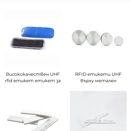
Висококачествен UHF
RFID етикети UHF
rfid етикет етикет за
върху метален
лепенка на
етикет RFID масло
автомобилни гуми
сондажни тръби
гума Monza 4QT
етикети
устойчива на висока
производител
температура