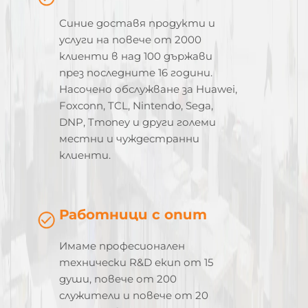
Синие доставя продукти и
услуги на повече от 2000
клиенти в над 100 държави
през последните 16 години.
Насочено обслужване за Huawei,
Foxconn, TCL, Nintendo, Sega,
DNP, Tmoney и други големи
местни и чуждестранни
клиенти.
Работници с опит
Имаме професионален
технически R&D екип от 15
души, повече от 200
служители и повече от 20