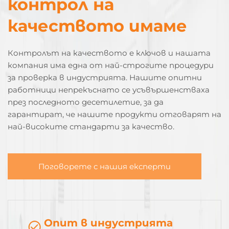
контрол на
качеството имаме
Контролът на качеството е ключов и нашата
компания има една от най-строгите процедури
за проверка в индустрията. Нашите опитни
работници непрекъснато се усъвършенстваха
през последното десетилетие, за да
гарантират, че нашите продукти отговарят на
най-високите стандарти за качество.
Поговорете с нашия експерти
Опит в индустрията