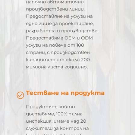
напълно автоматични
производствени линии.
Предоставяне на услуги на
едно гише за проектиране,
разработка и производство.
Предоставяме OEM и ODM
услуги на повече от 100
страни, с производствен
капацитет от около 200
милиона листа годишно.
Тестване на продукта
Продуктът, който
доставяме, 100% пълна
инспекция, имаме над 20
служители за контрол на