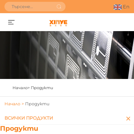
En
Получете оферта
Начало>
Продукти
Начало >
Продукти
ВСИЧКИ ПРОДУКТИ
Продукти