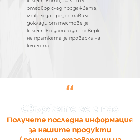
качеството, 24-часов
отговор след продажбата,
можем да предоставим
доклади от тестове за
качество, записи за проверка
на пратката за проверка на
клиента.
“
Получете последна информация
за нашите продукти
/ решения, отговарящи на