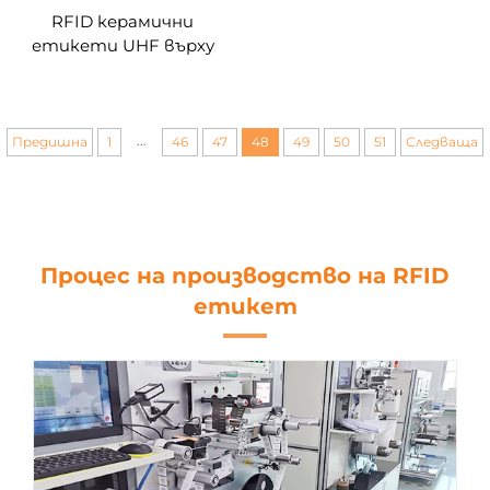
RFID керамични
етикети UHF върху
метален RFID етикет
устойчивост на
висока температура
...
Предишна
1
46
47
48
49
50
51
Следваща
Процес на производство на RFID
етикет