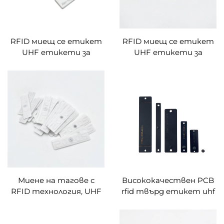
RFID миещ се етикет
RFID миещ се етикет
UHF етикети за
UHF етикети за
шиене/нагряване на
шиене/нагряване на
пране Найлонов
пране Найлонов
силиконов материал
силиконов материал
Миене на тагове с
Висококачествен PCB
RFID технология, UHF
rfid твърд етикет uhf
тагове за перални,
Monza 4qt
пришиваеми/топлинни
интелигентен чип,