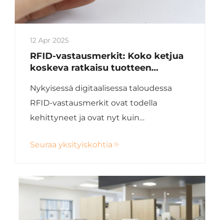
12 Apr 2025
RFID-vastausmerkit: Koko ketjua
koskeva ratkaisu tuotteen
digitaaliselle tunnisteen hallintaan
Nykyisessä digitaalisessa taloudessa
RFID-vastausmerkit ovat todella
kehittyneet ja ovat nyt kuin
superheroot! Ne eivät ole enää vain
Seuraa yksityiskohtia
yksinkertaisia tuotetunnisteita, vaan
pikemminkin hämmästyttäviä "super
tuote-ID:tä", jotka tekevät kaiken: ne
estävät väärentämistä, ...