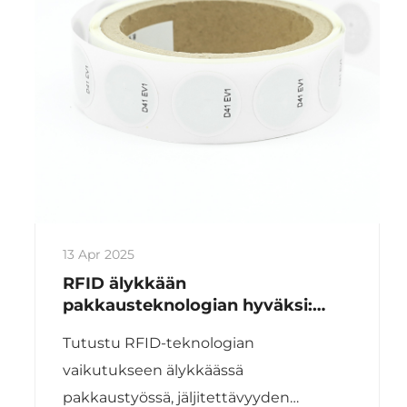
13 Apr 2025
RFID älykkään
pakkausteknologian hyväksi:
jäljitettävyyden edistäminen
Tutustu RFID-teknologian
ruoka- ja juomateollisuudessa
vaikutukseen älykkäässä
pakkaustyössä, jäljitettävyyden