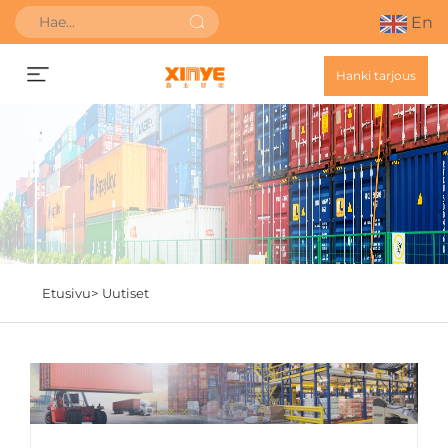
En
Hanki tarjous
Etusivu>
Uutiset