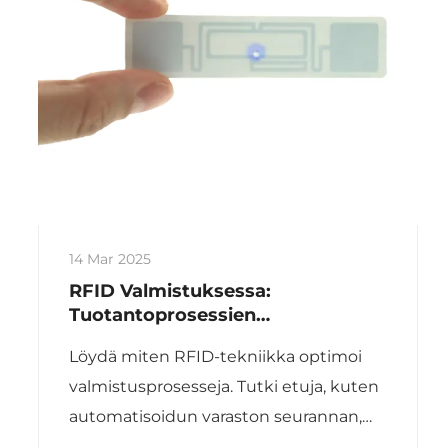
14 Mar 2025
RFID Valmistuksessa:
Tuotantoprosessien
Optimoiminen
Löydä miten RFID-tekniikka optimoi
valmistusprosesseja. Tutki etuja, kuten
automatisoidun varaston seurannan,
reaaliaikaisen tuotannon näkyvyyden ja