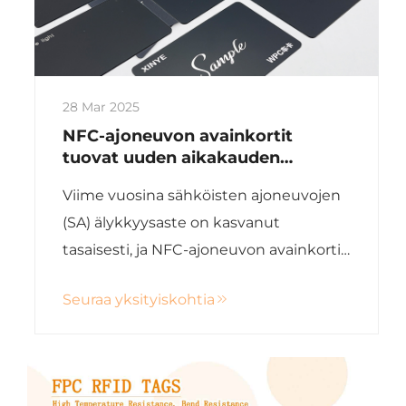
28 Mar 2025
NFC-ajoneuvon avainkortit
tuovat uuden aikakauden
sähköisten ajoneuvojen käyttöön
Viime vuosina sähköisten ajoneuvojen
(SA) älykkyysaste on kasvanut
tasaisesti, ja NFC-ajoneuvon avainkortit
ovat hitaasti korvaamassa perinteisiä
Seuraa yksityiskohtia
avaimia uutena avaustyypinä. NFC-
avainkortit muodostavat yhä
tärkeämmän tekniikan älykkään
liikkumisen kannalta...