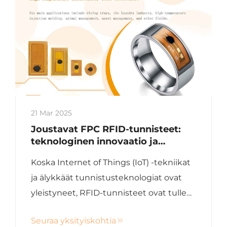
21 Mar 2025
Joustavat FPC RFID-tunnisteet:
teknologinen innovaatio ja
mukautetut sovellukset eri
Koska Internet of Things (IoT) -tekniikat
teollisuudenaloilla
ja älykkäät tunnistusteknologiat ovat
yleistyneet, RFID-tunnisteet ovat tulleet
kriittisen tärkeiksi esimerkiksi
Seuraa yksityiskohtia
tuotehallinnassa ja väärennösten