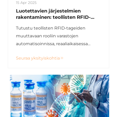
15 Apr 2025
Luotettavien järjestelmien
rakentaminen: teollisten RFID-
tagien rooli varastojen
Tutustu teollisten RFID-tageiden
automatisoinnissa
muuttavaan rooliin varastojen
automatisoinnissa, reaaliaikaisessa
varusteiden seurannassa ja
Seuraa yksityiskohtia
kestävyydessä. Lue lisää NFC:stä, 125kHz
RFID-tekniologioista ja muista.