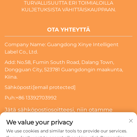
TURVALLISUUTTA ERI TOIMIALOILLA
KULJETUKSISTA VÄHITTÄISKAUPPAAN.
OTA YHTEYTTÄ
Company Name: Guangdong Xinye Intelligent
Label Co., Ltd.
Add: No.58, Fumin South Road, Dalang Town,
Dongguan City, 523781 Guangdongin maakunta,
Kiina.
Sähköposti:
[email protected]
Puh:
+86 13392703992
Jätä sähköpostiosoitteesi, niin otamme
sinuun yhteyttä
We value your privacy
We use cookies and similar tools to provide our services.
Tilaa