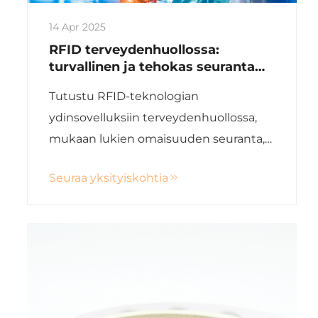
14 Apr 2025
RFID terveydenhuollossa:
turvallinen ja tehokas seuranta
lääkitysvarastoja ja laitteita
Tutustu RFID-teknologian
ydinsovelluksiin terveydenhuollossa,
mukaan lukien omaisuuden seuranta,
potilaiden turvallisuus, toiminnallinen
Seuraa yksityiskohtia
tehokkuus ja turvallisuuden
parantaminen. Selvitä, miten
innovaatiot kuten NFC-kytkeytyneet
kätkleet ja salattu tagit parantavat
hoitojen tarkkuutta ja noudattamista
lääketieteellisiin säännöksiin.