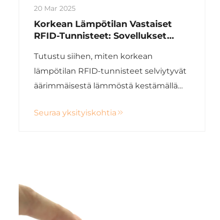
20 Mar 2025
Korkean Lämpötilan Vastaiset
RFID-Tunnisteet: Sovellukset
Extremeympäristöissä
Tutustu siihen, miten korkean
lämpötilan RFID-tunnisteet selviytyvät
äärimmäisestä lämmöstä kestämällä
materiaaleilla ja suojallisella
Seuraa yksityiskohtia
inkapseloinnilla, varmistamalla
luotettavuuden teollisuusluokan
sovelluksissa. Opit testeistä ja
toimintavedoista kovissa ympäristöissä.