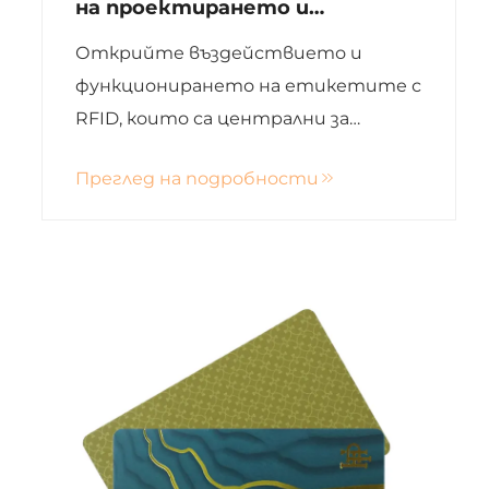
на проектирането и
промишлени приложения
Открийте въздействието и
функционирането на етикетите с
RFID, които са централни за
управлението на инвентаризация
Преглед на подробности
и отслежването на активи, и
изследвайте най-новите
тенденции като безчипови
решения и двойни фреквенцини
етикети за подобряване на
ефективността.