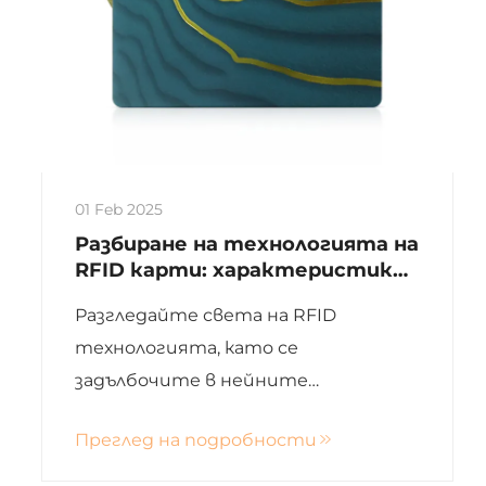
01 Feb 2025
Разбиране на технологията на
RFID карти: характеристики
и функции
Разгледайте света на RFID
технологията, като се
задълбочите в нейните
характеристики, предимства и
Преглед на подробности
приложения в различни индустрии.
Научете как RFID се отличава в