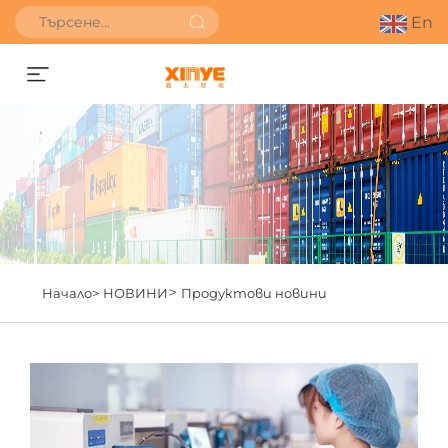
En
Получете оферта
>
Начало>
НОВИНИ
Продуктови новини