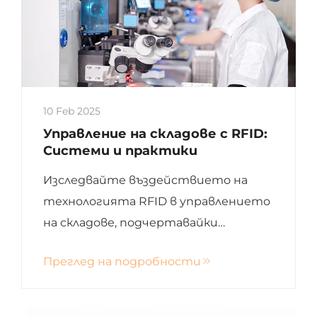
10 Feb 2025
Управление на складове с RFID:
Системи и практики
Изследвайте въздействието на
технологията RFID в управлението
на складове, подчертавайки
нейните предимства,
Преглед на подробности
предизвикателства и бъдещи
тенденции. Научете как RFID
подобрява точността на