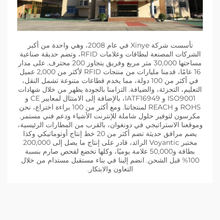
تأسست شركة Xinye في عام 2008، وهي واحدة من أكبر
الشركات المصنعة لبطاقات وعلامات RFID، وتضم حديقة صناعية
مساحتها 30,000 متر مربع وفريق يتجاوز 200 محترف. على مدار
16 عامًا، قدمنا مليارات من منتجات RFID لأكثر من 2,000 عميل
في أكثر من 100 دولة، مما يخدم قطاعات متنوعة تشمل النقل،
التعليم، التجزئة، والضيافة. التزامنا بالجودة يظهر من خلال شهادات
ISO9001 و IATF16949، بالإضافة إلى الامتثال لمعايير CE و
ROHS و REACH لمنتجاتنا. ومع أكثر من 100 براءة اختراع، نحن
مكرسون لتوفير حلول شاملة للإنترنت الأشياء ودعم فني مستمر.
وموقعنا الاستراتيجي في دونغوان، بالقرب من المطارات الرئيسية،
يضم مرافق حديثة تضم أكثر من 20 خط إنتاج أوتوماتيكي وكذا
مختبر Voyantic الرائد، قادر على إنتاج ما يصل إلى 200,000
بطاقة و50,000 علامة يوميًا، وكلها تخضع لفحص صارم بنسبة
100% قبل الشحن. انضم إلينا في بناء مستقبل مستدام من خلال
التعاون والابتكار.