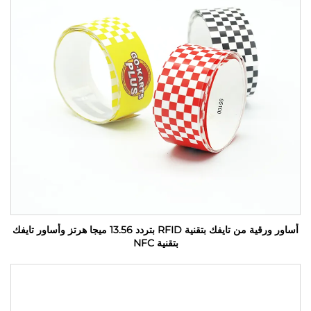
أساور ورقية من تايفك بتقنية RFID بتردد 13.56 ميجا هرتز وأساور تايفك
بتقنية NFC