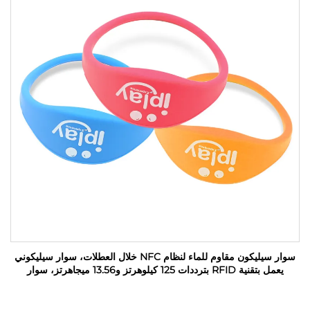
سوار سيليكون مقاوم للماء لنظام NFC خلال العطلات، سوار سيليكوني
يعمل بتقنية RFID بترددات 125 كيلوهرتز و13.56 ميجاهرتز، سوار
مطاطي