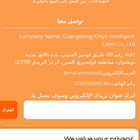
الصناعات، من النقل إلى البيع بالتجزئة.
تواصل معنا
Company Name: Guangdong Xinye Intelligent
Label Co., Ltd.
Add: رقم 58، طريق فومين الجنوبي، بلدة دالانغ، مدينة
دونغقوان، مقاطعة قوانغدونغ، الصين، الرمز البريدي 523781.
البريد الإلكتروني:
[email protected]
رقم الهاتف:
+86 13392703992
اترك عنوان بريدك الإلكتروني وسوف نتصل بك
اشترك
حقوق النشر © 2024 شركة قوانغدونغ شينيي للعلامات الذكية المحدودة.
We value your privacy
جميع الحقوق محفوظة.
سياسة الخصوصية