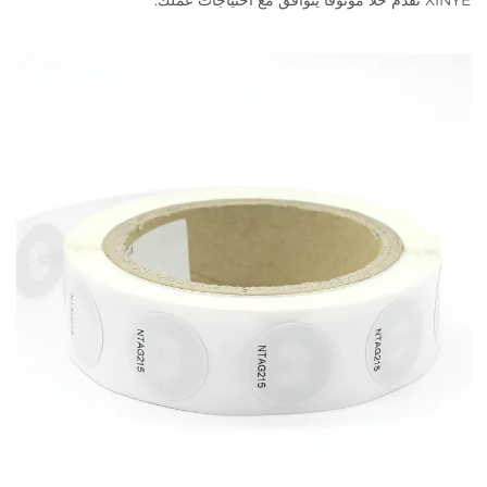
XINYE تقدم حلًا موثوقًا يتوافق مع احتياجات عملك.