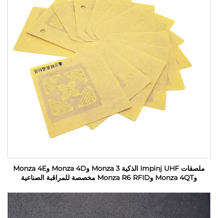
ملصقات Impinj UHF الذكية Monza 3 وMonza 4D وMonza 4E
وMonza 4QT وMonza R6 RFID مخصصة للمراقبة الصناعية