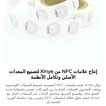
إنتاج علامات NFC من Xinye لتصنيع المعدات
الأصلي وتكامل الأنظمة
توفّر Xinye تقنية ملصقات NFC المصممة لتبسيط العمليات اللوجستية
وتعقب المخزون للعمليات التجارية بين الشركات. تضمن ملصقاتنا تحديد
المنتج بدقة، والمسح السريع، وتناسق البيانات عبر المنصات. اعمل مع
Xinye لتنفيذ حلول فعّالة لملصقات NFC وتعزيز رؤية سلسلة التوريد
الخاصة بك.