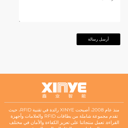
أرسل رسالة
منذ عام 2008، أصبحت XINYE رائدة في تقنية RFID، حيث
تقدم مجموعة شاملة من بطاقات RFID والعلامات وأجهزة
القراءة. تعمل منتجاتنا على تعزيز الكفاءة والأمان في مختلف