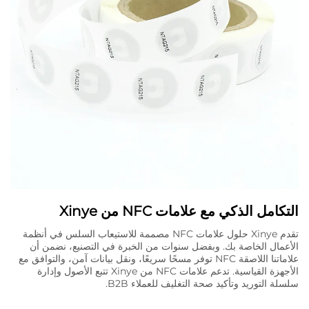
التكامل الذكي مع علامات NFC من Xinye
تقدم Xinye حلول علامات NFC مصممة للاستيعاب السلس في أنظمة
الأعمال الخاصة بك. وبفضل سنوات من الخبرة في التصنيع، نضمن أن
علاماتنا اللاصقة NFC توفر مسحًا سريعًا، ونقل بيانات آمن، والتوافق مع
الأجهزة القياسية. تدعم علامات NFC من Xinye تتبع الأصول وإدارة
سلسلة التوريد وتأكيد صحة التغليف للعملاء B2B.