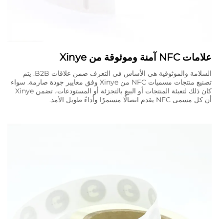
علامات NFC آمنة وموثوقة من Xinye
السلامة والموثوقية هي الأساس في التعرف ضمن علاقات B2B. يتم
تصنيع منتجات مسميات NFC من Xinye وفق معايير جودة صارمة. سواء
كان ذلك لتعبئة المنتجات أو البيع بالتجزئة أو المستودعات، تضمن Xinye
أن كل مسمى NFC يقدم اتصالًا مستمرًا وأداءً طويل الأمد.