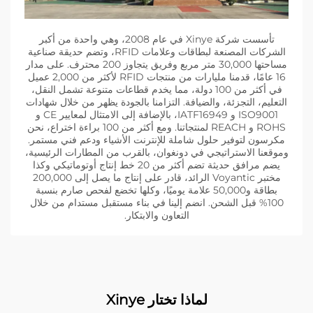
تأسست شركة Xinye في عام 2008، وهي واحدة من أكبر
الشركات المصنعة لبطاقات وعلامات RFID، وتضم حديقة صناعية
مساحتها 30,000 متر مربع وفريق يتجاوز 200 محترف. على مدار
16 عامًا، قدمنا مليارات من منتجات RFID لأكثر من 2,000 عميل
في أكثر من 100 دولة، مما يخدم قطاعات متنوعة تشمل النقل،
التعليم، التجزئة، والضيافة. التزامنا بالجودة يظهر من خلال شهادات
ISO9001 و IATF16949، بالإضافة إلى الامتثال لمعايير CE و
ROHS و REACH لمنتجاتنا. ومع أكثر من 100 براءة اختراع، نحن
مكرسون لتوفير حلول شاملة للإنترنت الأشياء ودعم فني مستمر.
وموقعنا الاستراتيجي في دونغوان، بالقرب من المطارات الرئيسية،
يضم مرافق حديثة تضم أكثر من 20 خط إنتاج أوتوماتيكي وكذا
مختبر Voyantic الرائد، قادر على إنتاج ما يصل إلى 200,000
بطاقة و50,000 علامة يوميًا، وكلها تخضع لفحص صارم بنسبة
100% قبل الشحن. انضم إلينا في بناء مستقبل مستدام من خلال
التعاون والابتكار.
لماذا تختار Xinye