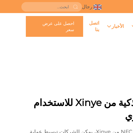
رجال
اتصل
احصل على عرض
الأخبار
بنا
سعر
علامات NFC الذكية من Xinye للاستخدام
ي
مع منتجات العلامات اللاصقة NFC من Xinye، يمكن للشركات تبسيط عملية