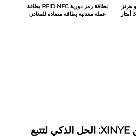
دائرية 125 كيلو هرتز
بطاقة رمز دورية RFID NFC بطاقة
ABS RFID LF HF لاصقة 3 أمتار
عملة معدنية بطاقة مضادة للمعادن
علامات دورية RFID معدنية
نظام دورية مع رقم ليزري وشعار
مخصص
علامات NFC من XINYE: الحل الذكي لتتبع