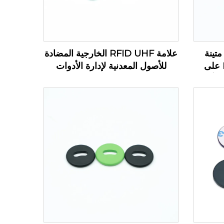
وحة دوائر مطبوعة UHF متينة
علامة RFID UHF الخارجية المضادة
صغيرة الحجم بتقنية RFID على
للأصول المعدنية لإدارة الأدوات
 الأصول
الإلكترونية PCB