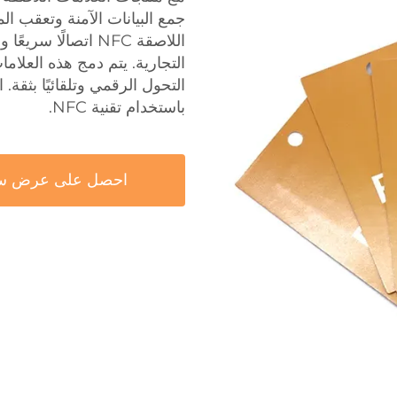
جمع البيانات الآمنة وتعقب ال
اللاصقة NFC اتصالًا
التجارية. يتم دمج هذه العلا
باستخدام تقنية NFC.
احصل على عرض س