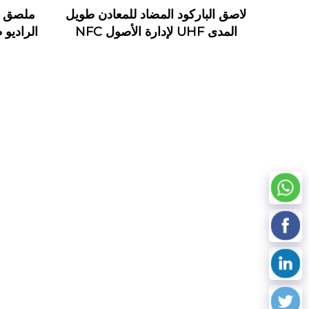
لاصق الباركود المضاد للمعادن طويل
ملصق م
المدى UHF لإدارة الأصول NFC
الراديو 
مرن على علامة معدنية وبطاقة
اتصال وملصق RFID