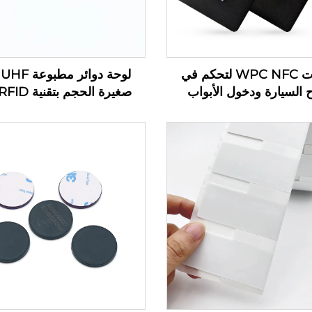
بطاقات WPC NFC لتحكم في
ل
 السيارة ودخول الأبواب
علامة معدنية لخط إنتاج إدارة
في الصناعة