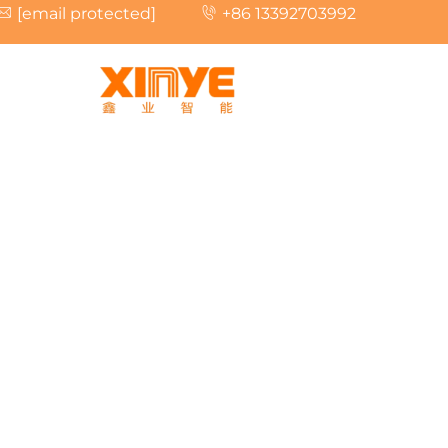
[email protected]
+86 13392703992