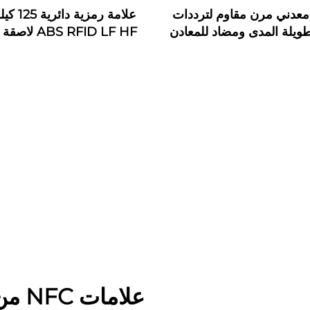
عدني مرن مقاوم لترددات
علامة رمزية 
طويلة المدى ومضاد للمعادن
وUHF RFID
على 
لإدارة دورية الحراسة