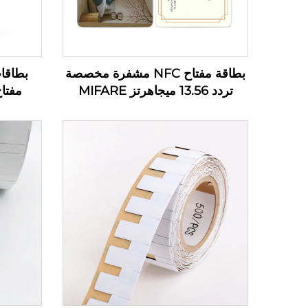
بطاقة مفتاح NFC مشفرة مخصصة
تردد 13.56 ميجاهرتز MIFARE
مفتاح
Classic 1K لتحكم الوصول بطاقة
PVC RFID لمفاتيح فندقية