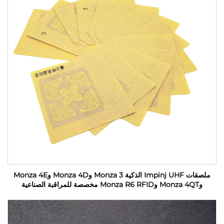
ملصقات Impinj UHF الذكية Monza 3 وMonza 4D وMonza 4E
وMonza 4QT وMonza R6 RFID مخصصة للمراقبة الصناعية