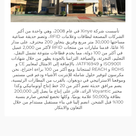
تأسست شركة Xinye في عام 2008، وهي واحدة من أكبر
الشركات المصنعة لبطاقات وعلامات RFID، وتضم حديقة صناعية
مساحتها 30,000 متر مربع وفريق يتجاوز 200 محترف. على مدار
16 عامًا، قدمنا مليارات من منتجات RFID لأكثر من 2,000 عميل
في أكثر من 100 دولة، مما يخدم قطاعات متنوعة تشمل النقل،
التعليم، التجزئة، والضيافة. التزامنا بالجودة يظهر من خلال شهادات
ISO9001 و IATF16949، بالإضافة إلى الامتثال لمعايير CE و
ROHS و REACH لمنتجاتنا. ومع أكثر من 100 براءة اختراع، نحن
مكرسون لتوفير حلول شاملة للإنترنت الأشياء ودعم فني مستمر.
وموقعنا الاستراتيجي في دونغوان، بالقرب من المطارات الرئيسية،
يضم مرافق حديثة تضم أكثر من 20 خط إنتاج أوتوماتيكي وكذا
مختبر Voyantic الرائد، قادر على إنتاج ما يصل إلى 200,000
بطاقة و50,000 علامة يوميًا، وكلها تخضع لفحص صارم بنسبة
100% قبل الشحن. انضم إلينا في بناء مستقبل مستدام من خلال
التعاون والابتكار.